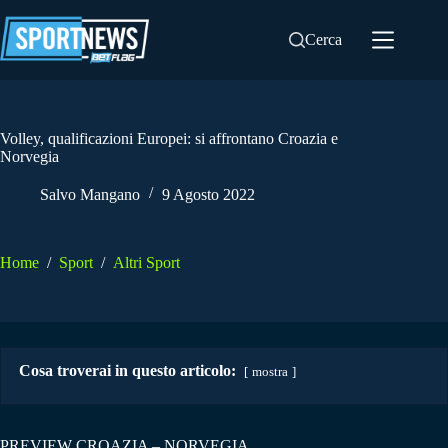
Salta
al
Cerca
contenuto
Volley, qualificazioni Europei: si affrontano Croazia e
Norvegia
Salvo Mangano
9 Agosto 2022
Home
/
Sport
/
Altri Sport
Cosa troverai in questo articolo:
mostra
PREVIEW CROAZIA – NORVEGIA