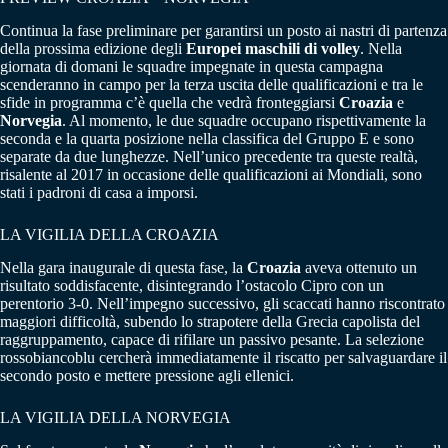
Continua la fase preliminare per garantirsi un posto ai nastri di partenza
della prossima edizione degli
Europei maschili di volley
. Nella
giornata di domani le squadre impegnate in questa campagna
scenderanno in campo per la terza uscita delle qualificazioni e tra le
sfide in programma c’è quella che vedrà fronteggiarsi
Croazia
e
Norvegia
. Al momento, le due squadre occupano rispettivamente la
seconda e la quarta posizione nella classifica del Gruppo E e sono
separate da due lunghezze. Nell’unico precedente tra queste realtà,
risalente al 2017 in occasione delle qualificazioni ai Mondiali, sono
stati i padroni di casa a imporsi.
LA VIGILIA DELLA CROAZIA
Nella gara inaugurale di questa fase, la
Croazia
aveva ottenuto un
risultato soddisfacente, disintegrando l’ostacolo Cipro con un
perentorio 3-0. Nell’impegno successivo, gli scaccati hanno riscontrato
maggiori difficoltà, subendo lo strapotere della Grecia capolista del
raggruppamento, capace di rifilare un passivo pesante. La selezione
rossobiancoblu cercherà immediatamente il riscatto per salvaguardare il
secondo posto e mettere pressione agli ellenici.
LA VIGILIA DELLA NORVEGIA