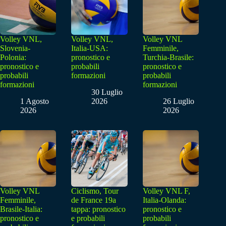
Volley VNL,
Volley VNL,
Volley VNL
Slovenia-
Italia-USA:
Femminile,
Polonia:
pronostico e
Turchia-Brasile:
pronostico e
probabili
pronostico e
probabili
formazioni
probabili
formazioni
formazioni
30 Luglio
1 Agosto
2026
26 Luglio
2026
2026
Volley VNL
Ciclismo, Tour
Volley VNL F,
Femminile,
de France 19a
Italia-Olanda:
Brasile-Italia:
tappa: pronostico
pronostico e
pronostico e
e probabili
probabili