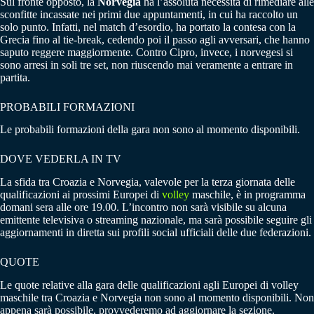
Sul fronte opposto, la
Norvegia
ha l’assoluta necessità di rimediare alle
sconfitte incassate nei primi due appuntamenti, in cui ha raccolto un
solo punto. Infatti, nel match d’esordio, ha portato la contesa con la
Grecia fino al tie-break, cedendo poi il passo agli avversari, che hanno
saputo reggere maggiormente. Contro Cipro, invece, i norvegesi si
sono arresi in soli tre set, non riuscendo mai veramente a entrare in
partita.
PROBABILI FORMAZIONI
Le probabili formazioni della gara non sono al momento disponibili.
DOVE VEDERLA IN TV
La sfida tra Croazia e Norvegia, valevole per la terza giornata delle
qualificazioni ai prossimi Europei di
volley
maschile, è in programma
domani sera alle ore 19.00. L’incontro non sarà visibile su alcuna
emittente televisiva o streaming nazionale, ma sarà possibile seguire gli
aggiornamenti in diretta sui profili social ufficiali delle due federazioni.
QUOTE
Le quote relative alla gara delle qualificazioni agli Europei di volley
maschile tra Croazia e Norvegia non sono al momento disponibili. Non
appena sarà possibile, provvederemo ad aggiornare la sezione.