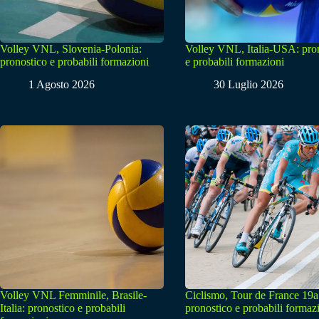
Volley VNL, Slovenia-Polonia:
Volley VNL, Italia-USA: pro
pronostico e probabili formazioni
e probabili formazioni
1 Agosto 2026
30 Luglio 2026
Volley VNL Femminile, Brasile-
Ciclismo, Tour de France 19a
Italia: pronostico e probabili
pronostico e probabili formaz