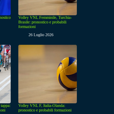
nostico
Volley VNL Femminile, Turchia-
Brasile: pronostico e probabili
formazioni
26 Luglio 2026
 tappa:
Volley VNL F, Italia-Olanda:
ioni
pronostico e probabili formazioni