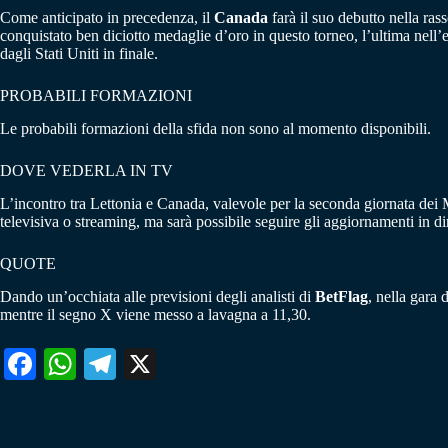
Come anticipato in precedenza, il
Canada
farà il suo debutto nella ras
conquistato ben diciotto medaglie d’oro in questo torneo, l’ultima nell’e
dagli Stati Uniti in finale.
PROBABILI FORMAZIONI
Le probabili formazioni della sfida non sono al momento disponibili.
DOVE VEDERLA IN TV
L’incontro tra Lettonia e Canada, valevole per la seconda giornata de
televisiva o streaming, ma sarà possibile seguire gli aggiornamenti in dir
QUOTE
Dando un’occhiata alle previsioni degli analisti di
BetFlag
, nella gara
mentre il segno X viene messo a lavagna a 11,30.
Fa
W
Te
X
ce
ha
le
bo
ts
gr