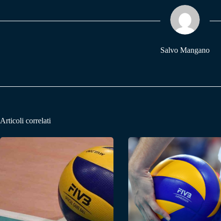
ok
A
a
pp
m
Salvo Mangano
Articoli correlati