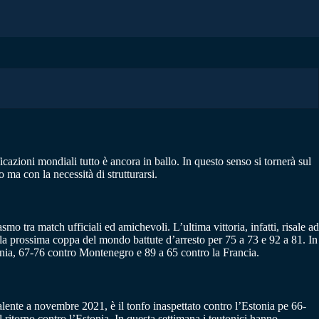
cazioni mondiali tutto è ancora in ballo. In questo senso si tornerà sul
 ma con la necessità di strutturarsi.
 tra match ufficiali ed amichevoli. L’ultima vittoria, infatti, risale ad
alla prossima coppa del mondo battute d’arresto per 75 a 73 e 92 a 81. In
venia, 67-76 contro Montenegro e 89 a 65 contro la Francia.
salente a novembre 2021, è il tonfo inaspettato contro l’Estonia pe 66-
ritorno contro l’Estonia. In questa settimana i teutonici hanno