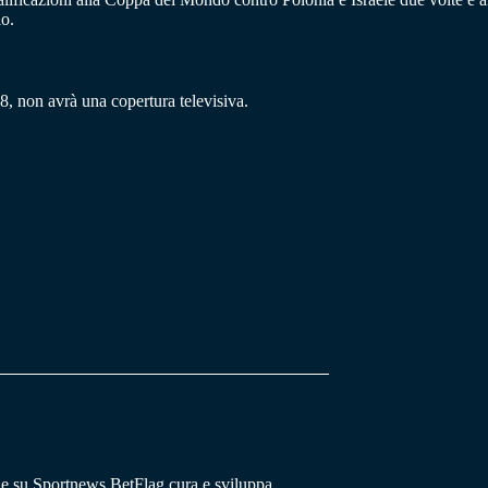
io.
, non avrà una copertura televisiva.
he su Sportnews.BetFlag cura e sviluppa