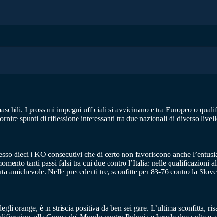
chili. I prossimi impegni ufficiali si avvicinano e tra Europeo o qualifi
ire spunti di riflessione interessanti tra due nazionali di diverso livello
so dieci i KO consecutivi che di certo non favoriscono anche l’entusiasmo
ento tanti passi falsi tra cui due contro l’Italia: nelle qualificazioni 
arta amichevole. Nelle precedenti tre, sconfitte per 83-76 contro la Slo
li orange, è in striscia positiva da ben sei gare. L’ultima sconfitta, ri
ificazioni alla Coppa del Mondo contro Polonia e Israele due volte e al 