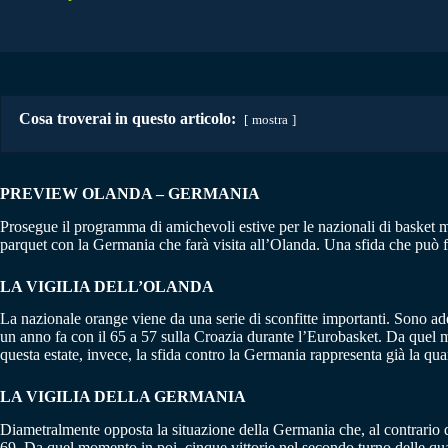
Cosa troverai in questo articolo:
mostra
PREVIEW OLANDA – GERMANIA
Prosegue il programma di amichevoli estive per le nazionali di basket mas
parquet con la Germania che farà visita all’Olanda. Una sfida che può forn
LA VIGILIA DELL’OLANDA
La nazionale orange viene da una serie di sconfitte importanti. Sono ades
un anno fa con il 65 a 57 sulla Croazia durante l’Eurobasket. Da quel mom
questa estate, invece, la sfida contro la Germania rappresenta già la qu
LA VIGILIA DELLA GERMANIA
Diametralmente opposta la situazione della Germania che, al contrario deg
69. Da quel momento in poi, cinque vittorie nel secondo turno delle qual