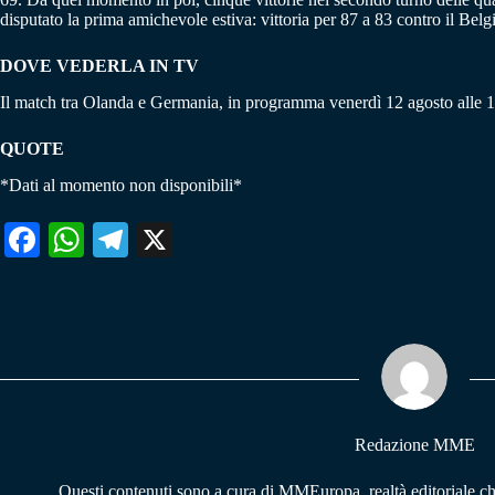
disputato la prima amichevole estiva: vittoria per 87 a 83 contro il Belg
DOVE VEDERLA IN TV
Il match tra Olanda e Germania, in programma venerdì 12 agosto alle 18
QUOTE
*Dati al momento non disponibili*
Fa
W
Te
X
ce
ha
le
bo
ts
gr
ok
A
a
pp
m
Redazione MME
Questi contenuti sono a cura di MMEuropa, realtà editoriale c