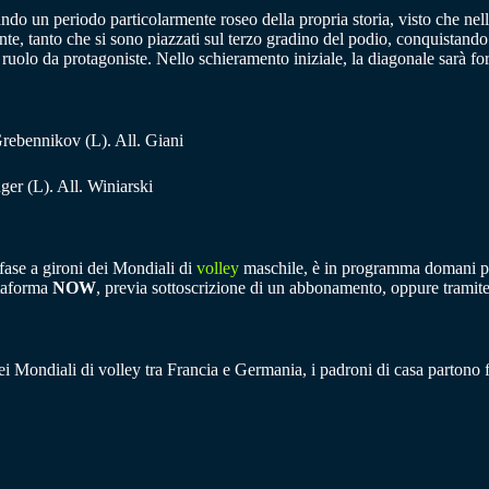
ando un periodo particolarmente roseo della propria storia, visto che 
te, tanto che si sono piazzati sul terzo gradino del podio, conquistando 
 ruolo da protagoniste. Nello schieramento iniziale, la diagonale sarà f
rebennikov (L). All. Giani
r (L). All. Winiarski
fase a gironi dei Mondiali di
volley
maschile, è in programma domani pom
ttaforma
NOW
, previa sottoscrizione di un abbonamento, oppure tramite 
ei Mondiali di volley tra Francia e Germania, i padroni di casa partono fa