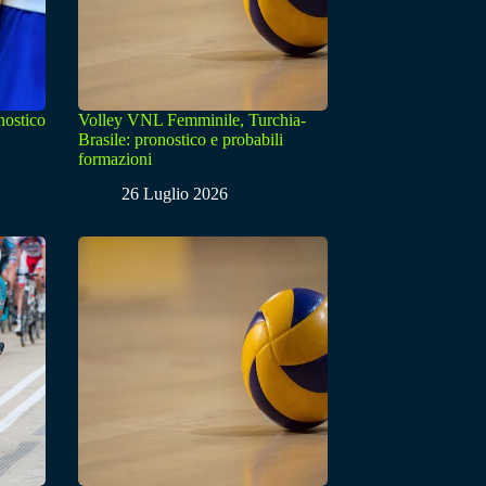
nostico
Volley VNL Femminile, Turchia-
Brasile: pronostico e probabili
formazioni
26 Luglio 2026