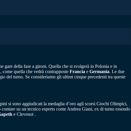
e gare della fase a gironi. Quella che si svolgerà in Polonia e in
ti, come quella che vedrà contrapposte
Francia
e
Germania
. Le due
o del turno. Se consideriamo gli ultimi cinque precedenti tra queste
lpini si sono aggiudicati la medaglia d’oro agli scorsi Giochi Olimpici,
uò contare su un tecnico esperto come Andrea Giani, ex di turno essendo
Gapeth
e Clevenot .