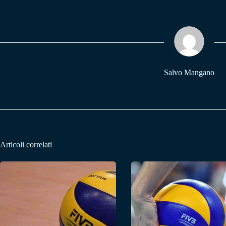
bo
ts
gr
ok
A
a
pp
m
Salvo Mangano
Articoli correlati