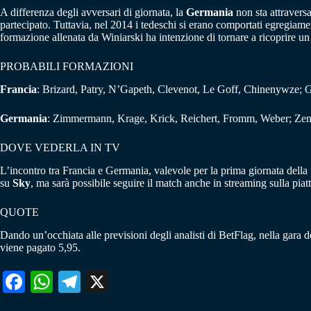
A differenza degli avversari di giornata, la
Germania
non sta attravers
partecipato. Tuttavia, nel 2014 i tedeschi si erano comportati egregiamen
formazione allenata da Winiarski ha intenzione di tornare a ricoprire un
PROBABILI FORMAZIONI
Francia
: Brizard, Patry, N’Gapeth, Clevenot, Le Goff, Chinenywze; G
Germania
: Zimmermann, Krage, Krick, Reichert, Fromm, Weber; Zenge
DOVE VEDERLA IN TV
L’incontro tra Francia e Germania, valevole per la prima giornata della 
su
Sky
, ma sarà possibile seguire il match anche in streaming sulla pia
QUOTE
Dando un’occhiata alle previsioni degli analisti di BetFlag, nella gara d
viene pagato 5,95.
Fa
W
Te
X
ce
ha
le