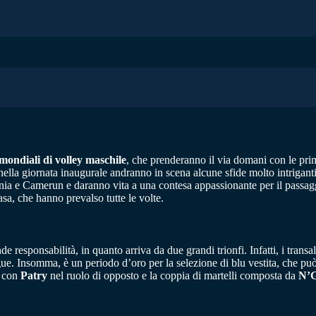
mondiali di volley maschile
, che prenderanno il via domani con le prim
 nella giornata inaugurale andranno in scena alcune sfide molto intrigan
ia e Camerun e daranno vita a una contesa appassionante per il passaggi
asa, che hanno prevalso tutte le volte.
responsabilità, in quanto arriva da due grandi trionfi. Infatti, i transa
ue. Insomma, è un periodo d’oro per la selezione di blu vestita, che p
o con
Patry
nel ruolo di opposto e la coppia di martelli composta da
N’