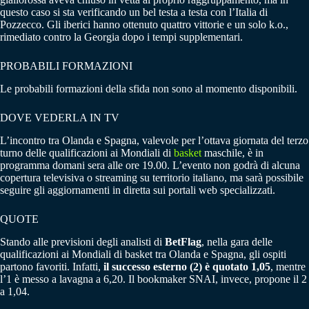
questo caso si sta verificando un bel testa a testa con l’Italia di
Pozzecco. Gli iberici hanno ottenuto quattro vittorie e un solo k.o.,
rimediato contro la Georgia dopo i tempi supplementari.
PROBABILI FORMAZIONI
Le probabili formazioni della sfida non sono al momento disponibili.
DOVE VEDERLA IN TV
L’incontro tra Olanda e Spagna, valevole per l’ottava giornata del terzo
turno delle qualificazioni ai Mondiali di
basket
maschile, è in
programma domani sera alle ore 19.00. L’evento non godrà di alcuna
copertura televisiva o streaming su territorio italiano, ma sarà possibile
seguire gli aggiornamenti in diretta sui portali web specializzati.
QUOTE
Stando alle previsioni degli analisti di
BetFlag
, nella gara delle
qualificazioni ai Mondiali di basket tra Olanda e Spagna, gli ospiti
partono favoriti. Infatti,
il successo esterno (2) è quotato 1,05
, mentre
l’1 è messo a lavagna a 6,20. Il bookmaker SNAI, invece, propone il 2
a 1,04.