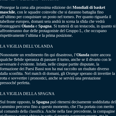
Prosegue la corsa alla prossima edizione dei
Mondiali di basket
maschile
, con le squadre coinvolte che si daranno battaglia fino
all’ultimo per conquistare un posto nel torneo. Per quanto riguarda il
tabellone europeo, domani sera andrà in scena la sfida che vedrà
fronteggiarsi
Olanda
e
Spagna
. Si tratterà di un testacoda, in quanto si
affronteranno due delle protagoniste del Gruppo L, che occupano
rispettivamente l’ultima e la prima posizione.
LA VIGILIA DELL’OLANDA
Nonostante un rendimento fin qui disastroso, l’
Olanda
nutre ancora
qualche flebile speranza di passare il turno, anche se il divario con le
avversarie è evidente. Infatti, nelle cinque partite disputate, la
formazione dei Paesi Bassi non ha mai raccolto un risultato diverso
dalla sconfitta. Nel match di domani, gli
Orange
sperano di invertire la
rotta e sovvertire i pronostici, anche se servirà una prestazione
pressoché perfetta.
LA VIGILIA DELLA SPAGNA
Sul fronte opposto, la
Spagna
può ritenersi decisamente soddisfatta del
cammino percorso fino a questo momento, che l’ha portata con merito
al comando della classifica. Anche nella fase precedente, la compagine
giallorossa aveva chiuso in vetta al proprio raggruppamento, ma in