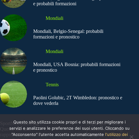
e probabili formazioni
Mondiali
Mondiali, Belgio-Senegal: probabili
formazioni e pronostico
Mondiali
Mondiali, USA Bosnia: probabili formazioni
e pronostico
Tennis
Paolini Golubic, 2T Wimbledon: pronostico e
dove vederla
Questo sito utilizza cookie propri e di terzi per migliorare i
SportNews.BetFlag -
Copyright © 2025
servizi e analizzare le preferenze dei suoi utenti. Cliccando su
Questo sito non
SportNews BetFlag
rappresenta una testata
"Acconsento" l'utente accetta automaticamente
Sede Legale: Via degli
l'utilizzo dei