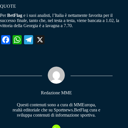
QUOTE
Per
BetFlag
e i suoi analisti, l’Italia è nettamente favorita per il
successo finale, tanto che, nel testa a testa, viene bancata a 1.02, la
vittoria della Georgia è a lavagna a 7.70.
Fa
W
Te
X
ce
ha
le
bo
ts
gr
ok
A
a
pp
m
Redazione MME
Questi contenuti sono a cura di MMEuropa,
realtà editoriale che su Sportnews.BetFlag cura e
sviluppa contenuti di informazione sportiva.