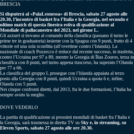
BRESCIA
Si disputerà al «PalaLeonessa» di Brescia, sabato 27 agosto alle
20.30, l’incontro di basket fra l’Italia e la Georgia, nel secondo e
ultimo match di questa finestra estiva di qualificazione al
Mondiale di pallacanestro del 2023, nel girone L.
Gli azzurri si trovano al comando della classifica (passano il turno le
prime tre in graduatoria) insieme con la Spagna con 9 punti, frutto di 4
vittorie ed una sola sconfitta (all’overtime contro l’Islanda). La
nazionale di coach Pozzecco è reduce dal recente successo, in trasferta,
contro l’Ucraina per 97 a 89, mentre la Georgia di Īlias Zouros, terza in
classifica con 8 punti, nel turno appena trascorso, ha superato l’Olanda
per 77 a 66.
La classifica del gruppo L prosegue con l’Islanda appaiata al terzo
posto alla Georgia con 8 punti, quindi Ucraina a quota 6 e, infine,
Olanda con 5 punti.
Nei cinque confronti diretti, dal 2013, fra le due formazioni, l’Italia ha
sempre avuto la meglio.
DOVE VEDERLO
La partita di qualificazione ai prossimi mondiali di basket fra l’Italia e
la Georgia, sarà trasmessa in diretta TV su
Sky e, in streaming, su
Eleven Sports, sabato 27 agosto alle ore 20.30.