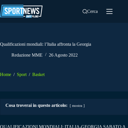
Salta
al
Cerca
contenuto
Qualificazioni mondiali: l’Italia affronta la Georgia
Redazione MME
26 Agosto 2022
Home
/
Sport
/
Basket
Cosa troverai in questo articolo:
mostra
QUALIFICAZIONI MONDIALI: ITALIA-GEORGIA SABATO A