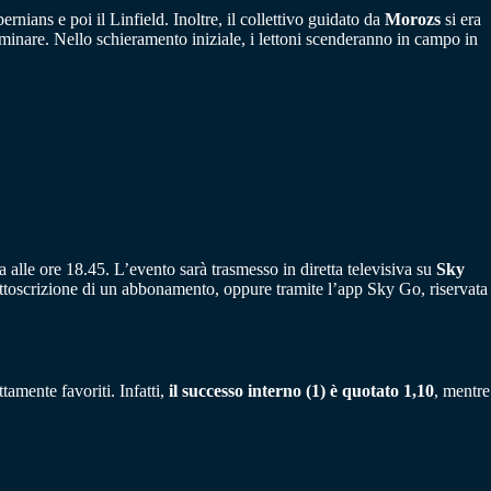
rnians e poi il Linfield. Inoltre, il collettivo guidato da
Morozs
si era
inare. Nello schieramento iniziale, i lettoni scenderanno in campo in
alle ore 18.45. L’evento sarà trasmesso in diretta televisiva su
Sky
ottoscrizione di un abbonamento, oppure tramite l’app Sky Go, riservata
tamente favoriti. Infatti,
il successo interno (1) è quotato 1,10
, mentre