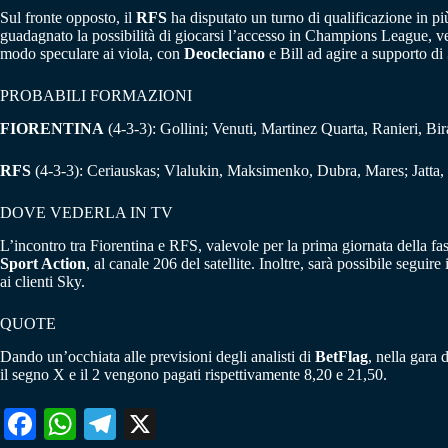
Sul fronte opposto, il
RFS
ha disputato un turno di qualificazione in più
guadagnato la possibilità di giocarsi l’accesso in Champions League, v
modo speculare ai viola, con
Deocleciano
e Bill ad agire a supporto di
PROBABILI FORMAZIONI
FIORENTINA
(4-3-3): Gollini; Venuti, Martinez Quarta, Ranieri, Bir
RFS
(4-3-3): Ceriauskas; Vlalukin, Maksimenko, Dubra, Mares; Jatta, 
DOVE VEDERLA IN TV
L’incontro tra Fiorentina e RFS, valevole per la prima giornata della f
Sport Action
, al canale 206 del satellite. Inoltre, sarà possibile segu
ai clienti Sky.
QUOTE
Dando un’occhiata alle previsioni degli analisti di
BetFlag
, nella gara 
il segno X e il 2 vengono pagati rispettivamente 8,20 e 21,50.
Fa
W
Te
X