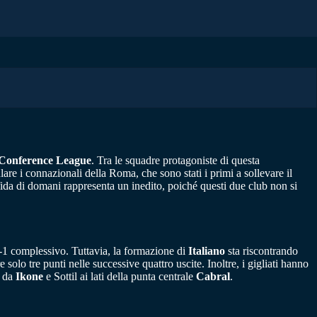
onference League
. Tra le squadre protagoniste di questa
are i connazionali della Roma, che sono stati i primi a sollevare il
fida di domani rappresenta un inedito, poiché questi due club non si
2-1 complessivo. Tuttavia, la formazione di
Italiano
sta riscontrando
olo tre punti nelle successive quattro uscite. Inoltre, i gigliati hanno
o da
Ikone
e Sottil ai lati della punta centrale
Cabral
.