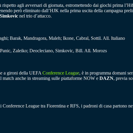
 rispetto agli avversari di giornata, estromettendo dai giochi prima l’Hibe
enendo però eliminato dall’HJK nella prima uscita della campagna prelim
Simkovic
nel trio d’attacco.
aghi; Barak, Mandragora, Maleh; Ikone, Cabral, Sottil. All. Italiano
Panic, Zaleiko; Deocleciano, Simkovic, Bill. All. Morozs
ase a gironi della UEFA
Conference League
, è in programma domani sera 
ire il match anche in streaming sulle piattaforme NOW e
DAZN
, previa s
di Conference League tra Fiorentina e RFS, i padroni di casa partono net