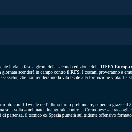
nte il via la fase a gironi della seconda edizione della
UEFA Europa C
a giornata scenderà in campo contro il
RFS
. I toscani proveranno a emul
asaksehir, che non renderanno la vita facile alla formazione viola. La s
fronto con il Twente nell’ultimo turno preliminare, superato grazie al 
na sola volta – nel match inaugurale contro la Cremonese – e raccogliere s
i di partenza, il tecnico ex Spezia punterà sul tridente offensivo format