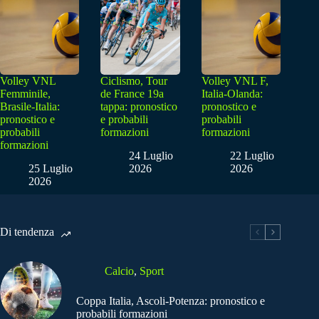
Volley VNL
Ciclismo, Tour
Volley VNL F,
Femminile,
de France 19a
Italia-Olanda:
Brasile-Italia:
tappa: pronostico
pronostico e
pronostico e
e probabili
probabili
probabili
formazioni
formazioni
formazioni
24 Luglio
22 Luglio
25 Luglio
2026
2026
2026
Di tendenza
Calcio
,
Sport
Coppa Italia, Ascoli-Potenza: pronostico e
probabili formazioni