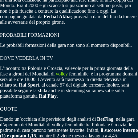
Mondo. Era il 2000 e gli scaccati si piazzarono al settimo posto, poi
non è più riuscita a centrare la qualificazione fino a oggi. La
compagine guidata da
Ferhat Akbaş
proverà a dare del filo da torcere
alle avversarie del proprio girone.
PROBABILI FORMAZIONI
Le probabili formazioni della gara non sono al momento disponibili.
DOVE VEDERLA IN TV
L’incontro tra Polonia e Croazia, valevole per la prima giornata della
fase a gironi dei Mondiali di
volley
femminile, è in programma domani
sera alle ore 18.00. L’evento sarà trasmesso in diretta televisiva in
chiaro su
Rai Sport,
al canale 57 del digitale terrestre. Inoltre, sarà
possibile seguire la sfida anche in streaming su rainews.it e sulla
piattaforma gratuita
Rai Play
.
QUOTE
Dando un’occhiata alle previsioni degli analisti di
BetFlag
, nella gara
d’apertura dei Mondiali di volley femminile tra Polonia e Croazia, le
padrone di casa partono nettamente favorite. Infatti,
il successo interno
(1) è quotato 1,15
, mentre il 2 viene messo a lavagna a 4,45.