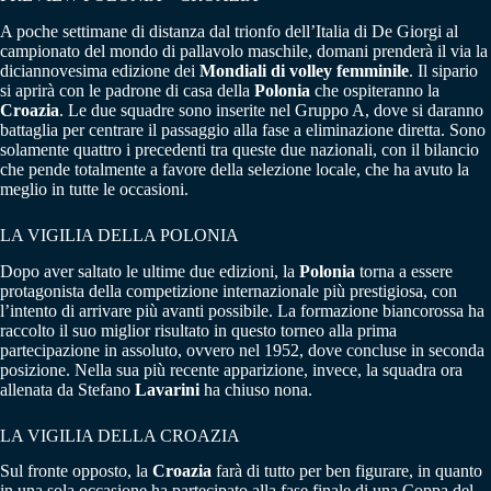
A poche settimane di distanza dal trionfo dell’Italia di De Giorgi al
campionato del mondo di pallavolo maschile, domani prenderà il via la
diciannovesima edizione dei
Mondiali di volley femminile
. Il sipario
si aprirà con le padrone di casa della
Polonia
che ospiteranno la
Croazia
. Le due squadre sono inserite nel Gruppo A, dove si daranno
battaglia per centrare il passaggio alla fase a eliminazione diretta. Sono
solamente quattro i precedenti tra queste due nazionali, con il bilancio
che pende totalmente a favore della selezione locale, che ha avuto la
meglio in tutte le occasioni.
LA VIGILIA DELLA POLONIA
Dopo aver saltato le ultime due edizioni, la
Polonia
torna a essere
protagonista della competizione internazionale più prestigiosa, con
l’intento di arrivare più avanti possibile. La formazione biancorossa ha
raccolto il suo miglior risultato in questo torneo alla prima
partecipazione in assoluto, ovvero nel 1952, dove concluse in seconda
posizione. Nella sua più recente apparizione, invece, la squadra ora
allenata da Stefano
Lavarini
ha chiuso nona.
LA VIGILIA DELLA CROAZIA
Sul fronte opposto, la
Croazia
farà di tutto per ben figurare, in quanto
in una sola occasione ha partecipato alla fase finale di una Coppa del