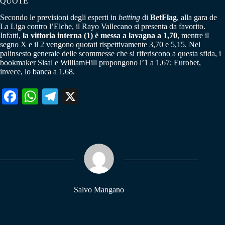
QUOTE
Secondo le previsioni degli esperti in
betting
di
BetFlag
, alla gara de
La Liga contro l’Elche, il Rayo Vallecano si presenta da favorito.
Infatti,
la vittoria interna (1) è messa a lavagna a 1,70
, mentre il
segno X e il 2 vengono quotati rispettivamente 3,70 e 5,15. Nel
palinsesto generale delle scommesse che si riferiscono a questa sfida, i
bookmaker Sisal e WilliamHill propongono l’1 a 1,67; Eurobet,
invece, lo banca a 1,68.
Fa
W
Te
X
ce
ha
le
bo
ts
gr
ok
A
a
pp
m
Salvo Mangano