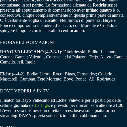
conquistato in sei partite. La formazione allenata da
Rodriguez
si
presenta all’appuntamento di domani dopo aver infilato quattro k.o.
consecutivi, cinque complessivamente in questa prima parte di annata.
C’è certamente voglia di riscatto. Nell’undici di partenza,
Boye
e
Ponce comporranno il tandem d’attacco, con Morente e Collado a
spingere lungo le corsie laterali di centrocampo.
PROBABILI FORMAZIONI
RAYO VALLECANO
(4-2-3-1): Dimitrievski; Balliu, Lejeune,
Catena, Garcia; Valentin, Comesana; Isi Palazon, Trejo, Alavro Garcia;
Camello. All. Iraola
Elche
(4-4-2): Badia; Lirora, Roco, Bigas, Fernandez; Collado,
Mascarell, Gumbau, Tete Morente; Boye, Ponce. All. Rodriguez
DOVE VEDERLA IN TV
Il match tra Rayo Vallecano ed Elche, valevole per il posticipo della
settima giornata de
La Liga
, è previsto per domani sera alle ore 21.00.
L’evento sarà trasmesso in diretta e in esclusiva sulla piattaforma
streaming
DAZN
, previa sottoscrizione di un abbonamento.