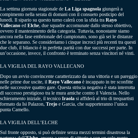
La settima giornata stagionale de
La Liga spagnola
giungerà a
compimento nella serata di domani con il consueto posticipo del
lunedì. Il sipario su questo turno calerà con la sfida tra
Rayo
Vallecano
ed
Elche
, due squadre accomunate dallo stesso obiettivo,
ovvero il mantenimento della categoria. Tuttavia, nonostante siamo
ancora nella fase embrionale del campionato, sono già sei le distanze
che le separano. Se consideriamo i cinque incroci più recenti tra questi
due club, il bilancio è in perfetta parità con due successi per parte. In
un’occasione, invece, il confronto è terminato senza vincitori né vinti.
LA VIGILIA DEL RAYO VALLECANO
Dopo un avvio convincente caratterizzato da una vittoria e un pareggio
nelle prime due uscite, il
Rayo Vallecano
è incappato in tre sconfitte
nelle successive quattro gare. Questa striscia negativa è stata interrotta
dl successo prestigioso tra le mura amiche contro il Valencia. Nello
schieramento iniziale, il tecnico
Iraola
si affiderà al trio di trequartisti
formato da Isi Palazon,
Trejo
e Garcia, che supporteranno l’unica
punta Camello.
LA VIGILIA DELL’ELCHE
Sul fronte opposto, si può definire senza mezzi termini disastrosa la
partenza dell’
Elche
, ancora a secco di vittorie e con un solo punto