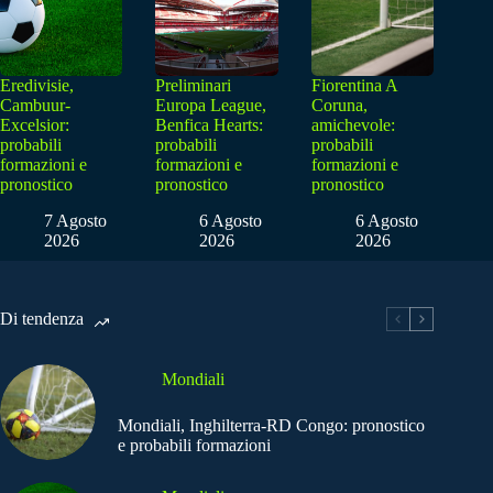
Eredivisie,
Preliminari
Fiorentina A
Cambuur-
Europa League,
Coruna,
Excelsior:
Benfica Hearts:
amichevole:
probabili
probabili
probabili
formazioni e
formazioni e
formazioni e
pronostico
pronostico
pronostico
7 Agosto
6 Agosto
6 Agosto
2026
2026
2026
Di tendenza
Mondiali
Mondiali, Inghilterra-RD Congo: pronostico
e probabili formazioni