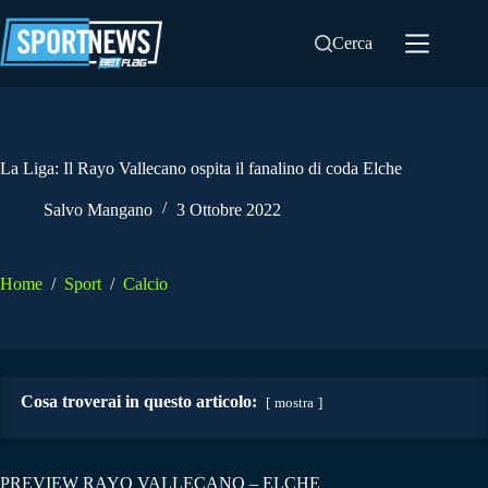
Salta
al
Cerca
contenuto
La Liga: Il Rayo Vallecano ospita il fanalino di coda Elche
Salvo Mangano
3 Ottobre 2022
Home
/
Sport
/
Calcio
Cosa troverai in questo articolo:
mostra
PREVIEW RAYO VALLECANO – ELCHE