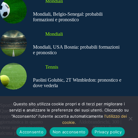
Mondiali
Mondiali, Belgio-Senegal: probabili
formazioni e pronostico
Mondiali
Mondiali, USA Bosnia: probabili formazioni
e pronostico
Tennis
Paolini Golubic, 2T Wimbledon: pronostico e
dove vederla
Questo sito utilizza cookie propri e di terzi per migliorare i
SportNews.BetFlag -
Copyright © 2025
servizi e analizzare le preferenze dei suoi utenti. Cliccando su
Questo sito non
SportNews BetFlag
"Acconsento" l'utente accetta automaticamente
l'utilizzo dei
rappresenta una testata
Sede Legale: Via degli
giornalistica in quanto
Aldobrandeschi, 300 |
cookie.
viene aggiornato senza
00163 | Roma
Acconsento
Non acconsento
Privacy policy
alcuna periodicità