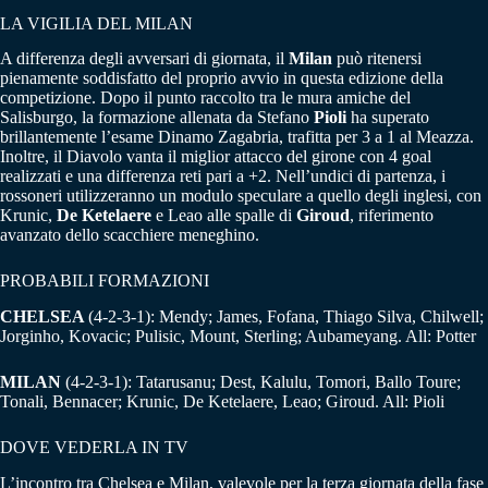
LA VIGILIA DEL MILAN
A differenza degli avversari di giornata, il
Milan
può ritenersi
pienamente soddisfatto del proprio avvio in questa edizione della
competizione. Dopo il punto raccolto tra le mura amiche del
Salisburgo, la formazione allenata da Stefano
Pioli
ha superato
brillantemente l’esame Dinamo Zagabria, trafitta per 3 a 1 al Meazza.
Inoltre, il Diavolo vanta il miglior attacco del girone con 4 goal
realizzati e una differenza reti pari a +2. Nell’undici di partenza, i
rossoneri utilizzeranno un modulo speculare a quello degli inglesi, con
Krunic,
De Ketelaere
e Leao alle spalle di
Giroud
, riferimento
avanzato dello scacchiere meneghino.
PROBABILI FORMAZIONI
CHELSEA
(4-2-3-1): Mendy; James, Fofana, Thiago Silva, Chilwell;
Jorginho, Kovacic; Pulisic, Mount, Sterling; Aubameyang. All: Potter
MILAN
(4-2-3-1): Tatarusanu; Dest, Kalulu, Tomori, Ballo Toure;
Tonali, Bennacer; Krunic, De Ketelaere, Leao; Giroud. All: Pioli
DOVE VEDERLA IN TV
L’incontro tra Chelsea e Milan, valevole per la terza giornata della fase