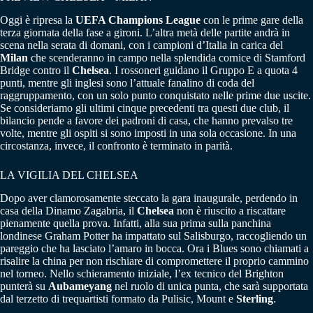
Oggi è ripresa la
UEFA Champions League
con le prime gare della
terza giornata della fase a gironi. L’altra metà delle partite andrà in
scena nella serata di domani, con i campioni d’Italia in carica del
Milan
che scenderanno in campo nella splendida cornice di Stamford
Bridge contro il
Chelsea
. I rossoneri guidano il Gruppo E a quota 4
punti, mentre gli inglesi sono l’attuale fanalino di coda del
raggruppamento, con un solo punto conquistato nelle prime due uscite.
Se consideriamo gli ultimi cinque precedenti tra questi due club, il
bilancio pende a favore dei padroni di casa, che hanno prevalso tre
volte, mentre gli ospiti si sono imposti in una sola occasione. In una
circostanza, invece, il confronto è terminato in parità.
LA VIGILIA DEL CHELSEA
Dopo aver clamorosamente steccato la gara inaugurale, perdendo in
casa della Dinamo Zagabria, il
Chelsea
non è riuscito a riscattare
pienamente quella prova. Infatti, alla sua prima sulla panchina
londinese Graham Potter ha impattato sul Salisburgo, raccogliendo un
pareggio che ha lasciato l’amaro in bocca. Ora i Blues sono chiamati a
risalire la china per non rischiare di compromettere il proprio cammino
nel torneo. Nello schieramento iniziale, l’ex tecnico del Brighton
punterà su
Aubameyang
nel ruolo di unica punta, che sarà supportata
dal terzetto di trequartisti formato da Pulisic, Mount e
Sterling
.