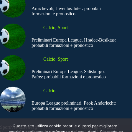
Amichevoli, Juventus-Inter: probabili
formazioni e pronostico
Calcio
,
Sport
Preliminari Europa League, Hradec-Besiktas:
probabili formazioni e pronostico
Calcio
,
Sport
Preliminari Europa League, Salisburgo-
Pafos: probabili formazioni e pronostico
Calcio
Europa League preliminari, Paok Anderlecht:
probabili formazioni e pronostico
Questo sito utilizza cookie propri e di terzi per migliorare i
SportNews.BetFlag -
Copyright © 2025
servizi e analizzare le preferenze dei suoi utenti. Cliccando su