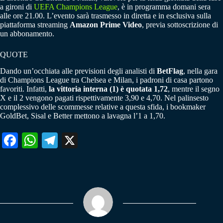
a gironi di
UEFA Champions League
, è in programma domani sera
alle ore 21.00. L’evento sarà trasmesso in diretta e in esclusiva sulla
piattaforma streaming
Amazon Prime Video
, previa sottoscrizione di
un abbonamento.
QUOTE
Dando un’occhiata alle previsioni degli analisti di
BetFlag
, nella gara
di Champions League tra Chelsea e Milan, i padroni di casa partono
favoriti. Infatti,
la vittoria interna (1) è quotata 1,72
, mentre il segno
X e il 2 vengono pagati rispettivamente 3,90 e 4,70. Nel palinsesto
complessivo delle scommesse relative a questa sfida, i bookmaker
GoldBet, Sisal e Better mettono a lavagna l’1 a 1,70.
Fa
W
Te
X
ce
ha
le
bo
ts
gr
ok
A
a
pp
m