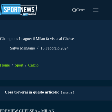
Salta
al
Cerca
contenuto
Champions League: il Milan fa visita al Chelsea
Salvo Mangano
15 Febbraio 2024
Home
/
Sport
/
Calcio
Cosa troverai in questo articolo:
mostra
PREVIEW CHELSEA – MILAN