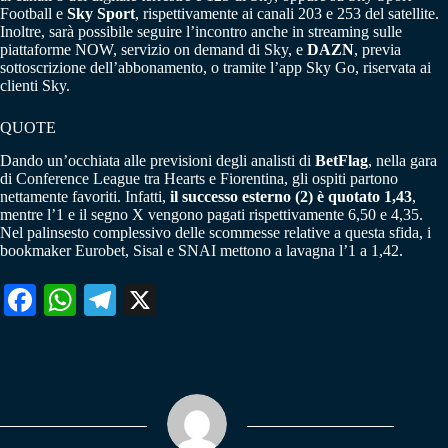
Football e
Sky Sport
, rispettivamente ai canali 203 e 253 del satellite.
Inoltre, sarà possibile seguire l’incontro anche in streaming sulle
piattaforme NOW, servizio on demand di Sky, e
DAZN
, previa
sottoscrizione dell’abbonamento, o tramite l’app Sky Go, riservata ai
clienti Sky.
QUOTE
Dando un’occhiata alle previsioni degli analisti di
BetFlag
, nella gara
di Conference League tra Hearts e Fiorentina, gli ospiti partono
nettamente favoriti. Infatti,
il successo esterno (2) è quotato 1,43
,
mentre l’1 e il segno X vengono pagati rispettivamente 6,50 e 4,35.
Nel palinsesto complessivo delle scommesse relative a questa sfida, i
bookmaker Eurobet, Sisal e SNAI mettono a lavagna l’1 a 1,42.
Fa
W
Te
X
ce
ha
le
bo
ts
gr
ok
A
a
pp
m