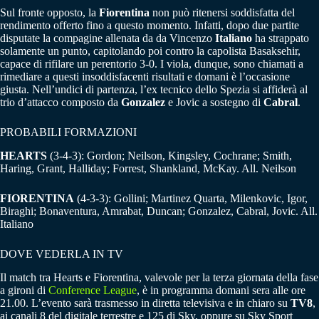
Sul fronte opposto, la
Fiorentina
non può ritenersi soddisfatta del
rendimento offerto fino a questo momento. Infatti, dopo due partite
disputate la compagine allenata da da Vincenzo
Italiano
ha strappato
solamente un punto, capitolando poi contro la capolista Basaksehir,
capace di rifilare un perentorio 3-0. I viola, dunque, sono chiamati a
rimediare a questi insoddisfacenti risultati e domani è l’occasione
giusta. Nell’undici di partenza, l’ex tecnico dello Spezia si affiderà al
trio d’attacco composto da
Gonzalez
e Jovic a sostegno di
Cabral
.
PROBABILI FORMAZIONI
HEARTS
(3-4-3): Gordon; Neilson, Kingsley, Cochrane; Smith,
Haring, Grant, Halliday; Forrest, Shankland, McKay. All. Neilson
FIORENTINA
(4-3-3): Gollini; Martinez Quarta, Milenkovic, Igor,
Biraghi; Bonaventura, Amrabat, Duncan; Gonzalez, Cabral, Jovic. All.
Italiano
DOVE VEDERLA IN TV
Il match tra Hearts e Fiorentina, valevole per la terza giornata della fase
a gironi di
Conference League
, è in programma domani sera alle ore
21.00. L’evento sarà trasmesso in diretta televisiva e in chiaro su
TV8
,
ai canali 8 del digitale terrestre e 125 di Sky, oppure su Sky Sport