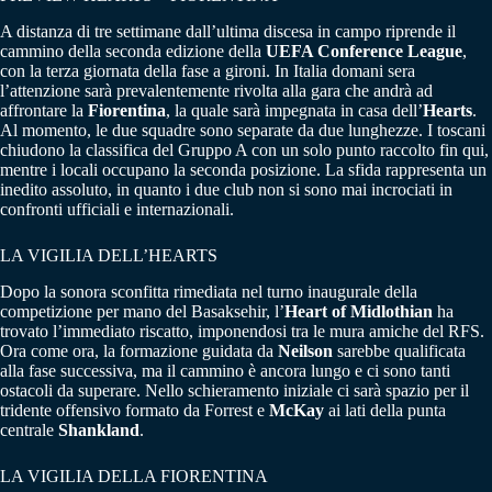
A distanza di tre settimane dall’ultima discesa in campo riprende il
cammino della seconda edizione della
UEFA Conference League
,
con la terza giornata della fase a gironi. In Italia domani sera
l’attenzione sarà prevalentemente rivolta alla gara che andrà ad
affrontare la
Fiorentina
, la quale sarà impegnata in casa dell’
Hearts
.
Al momento, le due squadre sono separate da due lunghezze. I toscani
chiudono la classifica del Gruppo A con un solo punto raccolto fin qui,
mentre i locali occupano la seconda posizione. La sfida rappresenta un
inedito assoluto, in quanto i due club non si sono mai incrociati in
confronti ufficiali e internazionali.
LA VIGILIA DELL’HEARTS
Dopo la sonora sconfitta rimediata nel turno inaugurale della
competizione per mano del Basaksehir, l’
Heart of Midlothian
ha
trovato l’immediato riscatto, imponendosi tra le mura amiche del RFS.
Ora come ora, la formazione guidata da
Neilson
sarebbe qualificata
alla fase successiva, ma il cammino è ancora lungo e ci sono tanti
ostacoli da superare. Nello schieramento iniziale ci sarà spazio per il
tridente offensivo formato da Forrest e
McKay
ai lati della punta
centrale
Shankland
.
LA VIGILIA DELLA FIORENTINA