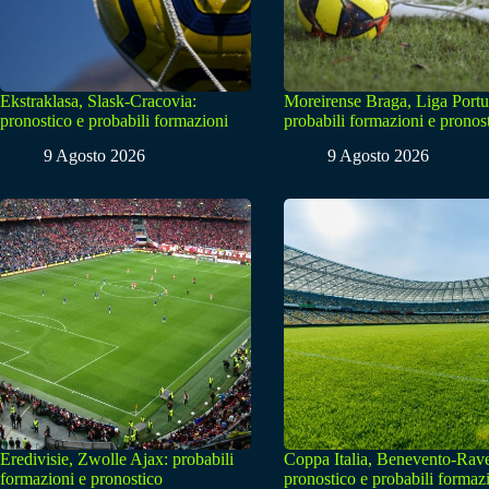
Ekstraklasa, Slask-Cracovia:
Moreirense Braga, Liga Portu
pronostico e probabili formazioni
probabili formazioni e pronos
9 Agosto 2026
9 Agosto 2026
Eredivisie, Zwolle Ajax: probabili
Coppa Italia, Benevento-Rav
formazioni e pronostico
pronostico e probabili formaz