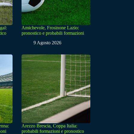
gal:
Amichevole, Frosinone Lazio:
tico
pronostico e probabili formazioni
9 Agosto 2026
enna:
Arezzo Brescia, Coppa Italia:
ioni
probabili formazioni e pronostico