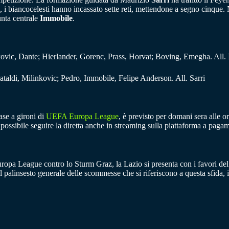
, i biancocelesti hanno incassato sette reti, mettendone a segno cinque. 
unta centrale
Immobile
.
vic, Dante; Hierlander, Gorenc, Prass, Horvat; Boving, Emegha. All. I
ataldi, Milinkovic; Pedro, Immobile, Felipe Anderson. All. Sarri
ase a gironi di
UEFA Europa League
, è previsto per domani sera alle or
rà possibile seguire la diretta anche in streaming sulla piattaforma a pag
Europa League contro lo Sturm Graz, la Lazio si presenta con i favori del 
l palinsesto generale delle scommesse che si riferiscono a questa sfida,