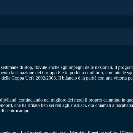
settimane di stop, dovute anche agli impegni delle nazionali. Il program
ento la situazione del Gruppo F è in perfetto equilibrio, con tutte le sq
e della Coppa Uefa 2002/2003. Il bilancio è in parità con una vittoria per
tjylland, cominciando nel migliore dei modi il proprio cammino in ques
oord, che ha rifilato ben sei reti agli austriaci, ora chiamati a riscatta
i di centrocampo.
ompetizione. La formazione guidata da Maurizio
Sarri
ha trafitto il Fey