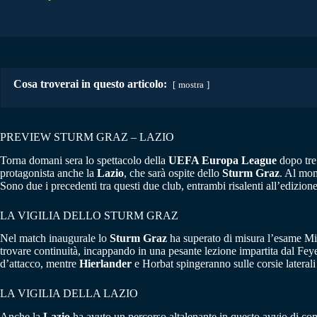
Cosa troverai in questo articolo:
mostra
PREVIEW STURM GRAZ – LAZIO
Torna domani sera lo spettacolo della
UEFA Europa League
dopo tre 
protagonista anche la
Lazio
, che sarà ospite dello
Sturm Graz
. Al mom
Sono due i precedenti tra questi due club, entrambi risalenti all’edizion
LA VIGILIA DELLO STURM GRAZ
Nel match inaugurale lo
Sturm Graz
ha superato di misura l’esame Mid
trovare continuità, incappando in una pesante lezione impartita dal Feyen
d’attacco, mentre
Hierlander
e Horbat spingeranno sulle corsie lateral
LA VIGILIA DELLA LAZIO
Anche la
Lazio
ha avuto un percorso altalenante in questo avvio di c