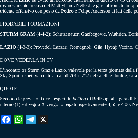
rovinosamente in casa del Midtjylland. Nelle due gare affrontate fin qui
tridente offensivo composto da
Pedro
e Felipe Anderson ai lati della p
PROBABILI FORMAZIONI
STURM GRAM
(4-4-2): Schutzenauer; Gazibegovic, Wuthrich, Borko
LAZIO
(4-3-3): Provedel; Lazzari, Romagnoli, Gila, Hysaj; Vecino, C
DOVE VEDERLA IN TV
L’incontro tra Sturm Graz e Lazio, valevole per la terza giornata della f
Sky Sport, rispettivamente ai canali 201 e 252 del satellite. Inoltre, sa
QUOTE
Secondo le previsioni degli esperti in
betting
di
BetFlag
, alla gara di 
interno (1) e il segno X vengono pagati rispettivamente 4,55 e 4,00. Ne
Fa
W
Te
X
ce
ha
le