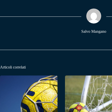
bo
ts
gr
ok
A
a
pp
m
Salvo Mangano
Articoli correlati