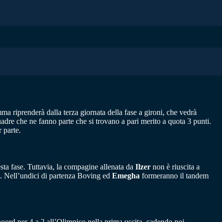
ma riprenderà dalla terza giornata della fase a gironi, che vedrà
uadre che ne fanno parte che si trovano a pari merito a quota 3 punti.
 parte.
ta fase. Tuttavia, la compagine allenata da
Ilzer
non è riuscita a
rsi. Nell’undici di partenza Boving ed
Emegha
formeranno il tandem
enoord per 4 a 2 all’Olimpico nella prima uscita, cadendo poi