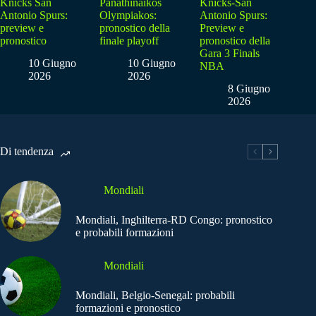
Knicks San
Panathinaikos
Knicks-San
Antonio Spurs:
Olympiakos:
Antonio Spurs:
preview e
pronostico della
Preview e
pronostico
finale playoff
pronostico della
Gara 3 Finals
10 Giugno
10 Giugno
NBA
2026
2026
8 Giugno
2026
Di tendenza
Mondiali
Mondiali, Inghilterra-RD Congo: pronostico
e probabili formazioni
Mondiali
Mondiali, Belgio-Senegal: probabili
formazioni e pronostico