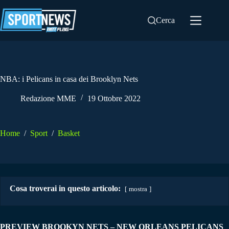
Salta
al
Cerca
contenuto
NBA: i Pelicans in casa dei Brooklyn Nets
Redazione MME
19 Ottobre 2022
Home
/
Sport
/
Basket
Cosa troverai in questo articolo:
mostra
PREVIEW BROOKYN NETS – NEW ORLEANS PELICANS