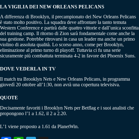
LA VIGILIA DEI NEW ORLEANS PELICANS
A differenza di Brooklyn, il precampionato dei New Orleans Pelicans
è stato molto positivo. La squadra deve affrontare la tanto temuta
Western Conference e partirà dalle quattro vittorie e dall’unica sconfitta
del training camp. Il ritorno di Zion sarà fondamentale come anche la
sua gestione. Potrebbe ritrovarsi in casa un leader ma anche un primo
violino di assoluta qualità. Lo scorso anno, come per Brooklyn,
eliminazione al primo turno di playoff. Tuttavia ci fu una serie
sicuramente più combattuta terminata 4-2 in favore dei Phoenix Suns.
DOVE VEDERLA IN TV
Il match tra Brooklyn Nets e New Orleans Pelicans, in programma
giovedì 20 ottobre all’1:30, non avrà una copertura televisiva.
QUOTE
Decisamente favoriti i Brooklyn Nets per Betflag e i suoi analisti che
propongono l’1 a 1.62, il 2 a 2.20.
L’1 viene proposto a 1.61 da PlanetWin.