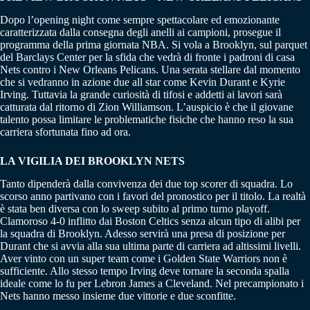
Dopo l’opening night come sempre spettacolare ed emozionante
caratterizzata dalla consegna degli anelli ai campioni, prosegue il
programma della prima giornata NBA. Si vola a Brooklyn, sul parquet
del Barclays Center per la sfida che vedrà di fronte i padroni di casa
Nets contro i New Orleans Pelicans. Una serata stellare dal momento
che si vedranno in azione due all star come Kevin Durant e Kyrie
Irving. Tuttavia la grande curiosità di tifosi e addetti ai lavori sarà
catturata dal ritorno di Zion Williamson. L’auspicio è che il giovane
talento possa limitare le problematiche fisiche che hanno reso la sua
carriera sfortunata fino ad ora.
LA VIGILIA DEI BROOKLYN NETS
Tanto dipenderà dalla convivenza dei due top scorer di squadra. Lo
scorso anno partivano con i favori del pronostico per il titolo. La realtà
è stata ben diversa con lo sweep subito al primo turno playoff.
Clamoroso 4-0 inflitto dai Boston Celtics senza alcun tipo di alibi per
la squadra di Brooklyn. Adesso servirà una presa di posizione per
Durant che si avvia alla sua ultima parte di carriera ad altissimi livelli.
Aver vinto con un super team come i Golden State Warriors non è
sufficiente. Allo stesso tempo Irving deve tornare la seconda spalla
ideale come lo fu per Lebron James a Cleveland. Nel precampionato i
Nets hanno messo insieme due vittorie e due sconfitte.