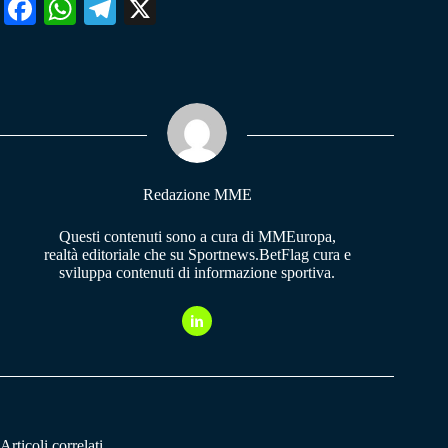
Fa
W
Te
X
ce
ha
le
bo
ts
gr
ok
A
a
pp
m
Redazione MME
Questi contenuti sono a cura di MMEuropa,
realtà editoriale che su Sportnews.BetFlag cura e
sviluppa contenuti di informazione sportiva.
Articoli correlati