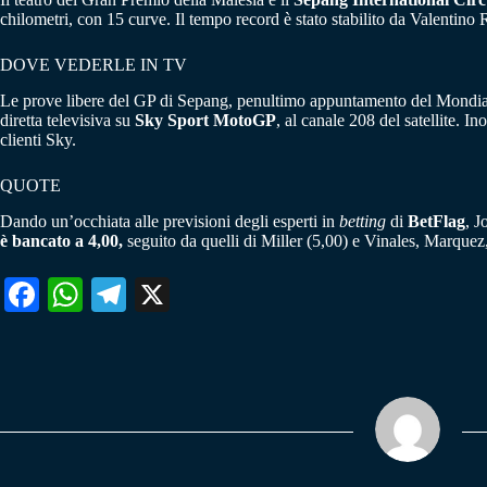
chilometri, con 15 curve. Il tempo record è stato stabilito da Valentino
DOVE VEDERLE IN TV
Le prove libere del GP di Sepang, penultimo appuntamento del Mondi
diretta televisiva su
Sky Sport MotoGP
, al canale 208 del satellite. I
clienti Sky.
QUOTE
Dando un’occhiata alle previsioni degli esperti in
betting
di
BetFlag
, J
è bancato a 4,00,
seguito da quelli di Miller (5,00) e Vinales, Marquez
Fa
W
Te
X
ce
ha
le
bo
ts
gr
ok
A
a
pp
m