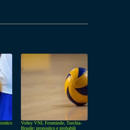
nostico
Volley VNL Femminile, Turchia-
Brasile: pronostico e probabili