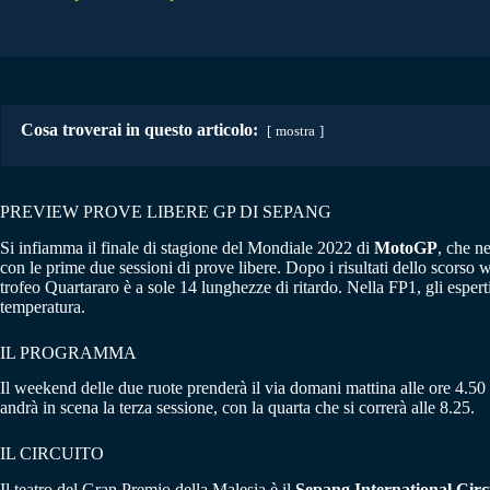
Cosa troverai in questo articolo:
mostra
PREVIEW PROVE LIBERE GP DI SEPANG
Si infiamma il finale di stagione del Mondiale 2022 di
MotoGP
, che n
con le prime due sessioni di prove libere. Dopo i risultati dello scorso 
trofeo Quartararo è a sole 14 lunghezze di ritardo. Nella FP1, gli espert
temperatura.
IL PROGRAMMA
Il weekend delle due ruote prenderà il via domani mattina alle ore 4.50
andrà in scena la terza sessione, con la quarta che si correrà alle 8.25.
IL CIRCUITO
Il teatro del Gran Premio della Malesia è il
Sepang International Circ