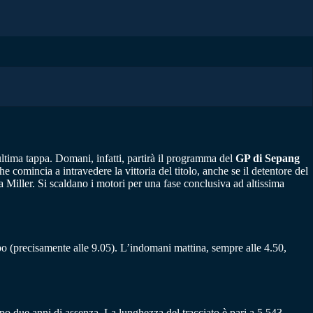
ultima tappa. Domani, infatti, partirà il programma del
GP di Sepang
 comincia a intravedere la vittoria del titolo, anche se il detentore del
a Miller. Si scaldano i motori per una fase conclusiva ad altissima
po (precisamente alle 9.05). L’indomani mattina, sempre alle 4.50,
o due anni di assenza. La lunghezza del tracciato è pari a 5,543