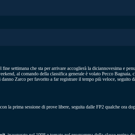
el fine settimana che sta per arrivare accoglierà la diciannovesima e pen
weekend, al comando della classifica generale è volato Pecco Bagnaia, che
i danno Zarco per favorito a far registrare il tempo più veloce, seguito d
 con la prima sessione di prove libere, seguita dalle FP2 qualche ora do
uit,
inaugurato nel 1998 e tornato nel programma della classe regina dop