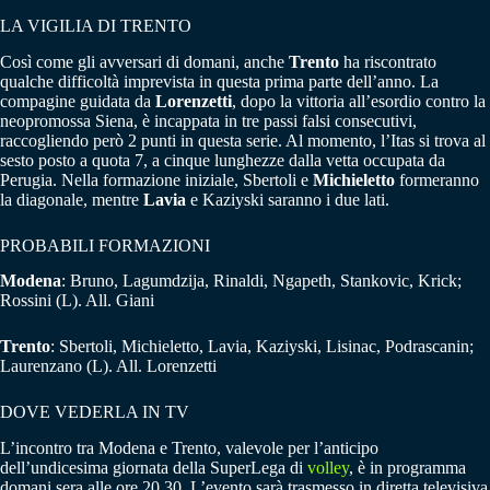
LA VIGILIA DI TRENTO
Così come gli avversari di domani, anche
Trento
ha riscontrato
qualche difficoltà imprevista in questa prima parte dell’anno. La
compagine guidata da
Lorenzetti
, dopo la vittoria all’esordio contro la
neopromossa Siena, è incappata in tre passi falsi consecutivi,
raccogliendo però 2 punti in questa serie. Al momento, l’Itas si trova al
sesto posto a quota 7, a cinque lunghezze dalla vetta occupata da
Perugia. Nella formazione iniziale, Sbertoli e
Michieletto
formeranno
la diagonale, mentre
Lavia
e Kaziyski saranno i due lati.
PROBABILI FORMAZIONI
Modena
: Bruno, Lagumdzija, Rinaldi, Ngapeth, Stankovic, Krick;
Rossini (L). All. Giani
Trento
: Sbertoli, Michieletto, Lavia, Kaziyski, Lisinac, Podrascanin;
Laurenzano (L). All. Lorenzetti
DOVE VEDERLA IN TV
L’incontro tra Modena e Trento, valevole per l’anticipo
dell’undicesima giornata della SuperLega di
volley
, è in programma
domani sera alle ore 20.30. L’evento sarà trasmesso in diretta televisiva