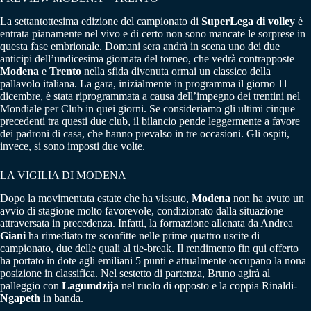
La settantottesima edizione del campionato di
SuperLega di volley
è
entrata pianamente nel vivo e di certo non sono mancate le sorprese in
questa fase embrionale. Domani sera andrà in scena uno dei due
anticipi dell’undicesima giornata del torneo, che vedrà contrapposte
Modena
e
Trento
nella sfida divenuta ormai un classico della
pallavolo italiana. La gara, inizialmente in programma il giorno 11
dicembre, è stata riprogrammata a causa dell’impegno dei trentini nel
Mondiale per Club in quei giorni. Se consideriamo gli ultimi cinque
precedenti tra questi due club, il bilancio pende leggermente a favore
dei padroni di casa, che hanno prevalso in tre occasioni. Gli ospiti,
invece, si sono imposti due volte.
LA VIGILIA DI MODENA
Dopo la movimentata estate che ha vissuto,
Modena
non ha avuto un
avvio di stagione molto favorevole, condizionato dalla situazione
attraversata in precedenza. Infatti, la formazione allenata da Andrea
Giani
ha rimediato tre sconfitte nelle prime quattro uscite di
campionato, due delle quali al tie-break. Il rendimento fin qui offerto
ha portato in dote agli emiliani 5 punti e attualmente occupano la nona
posizione in classifica. Nel sestetto di partenza, Bruno agirà al
palleggio con
Lagumdzija
nel ruolo di opposto e la coppia Rinaldi-
Ngapeth
in banda.