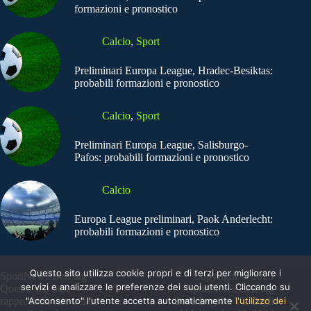
formazioni e pronostico
Calcio
,
Sport
Preliminari Europa League, Hradec-Besiktas:
probabili formazioni e pronostico
Calcio
,
Sport
Preliminari Europa League, Salisburgo-
Pafos: probabili formazioni e pronostico
Calcio
Europa League preliminari, Paok Anderlecht:
probabili formazioni e pronostico
Questo sito utilizza cookie propri e di terzi per migliorare i
SportNews.BetFlag -
Copyright © 2025
servizi e analizzare le preferenze dei suoi utenti. Cliccando su
Questo sito non
SportNews BetFlag
"Acconsento" l'utente accetta automaticamente
l'utilizzo dei
rappresenta una testata
Sede Legale: Via degli