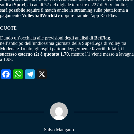
su
Rai Sport
, ai canali 57 del digitale terrestre e 227 di Sky. Inoltre,
sarà possibile seguire il match anche in streaming sulla piattaforma a
pagamento
VolleyballWorld.tv
oppure tramite l’app Rai Play.
QUOTE
Dando un’occhiata alle previsioni degli analisti di
BetFlag
,
nell’anticipo dell’undicesima giornata della SuperLega di volley tra
Modena e Trento, gli ospiti partono leggermente favoriti. Infatti,
il
successo esterno (2) è quotato 1,70
, mentre l’1 viene messo a lavagna
a 1,98.
Fa
W
Te
X
ce
ha
le
bo
ts
gr
ok
A
a
pp
m
Salvo Mangano