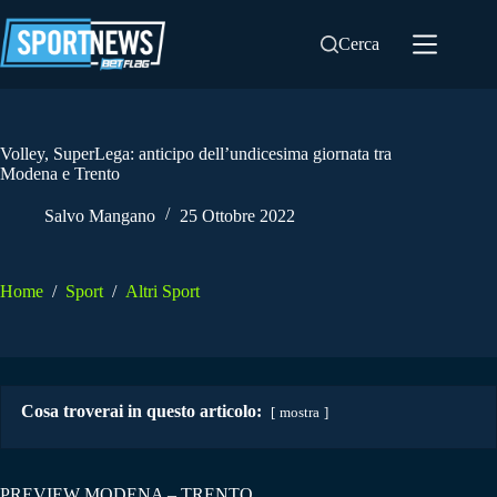
Salta
al
Cerca
contenuto
Volley, SuperLega: anticipo dell’undicesima giornata tra
Modena e Trento
Salvo Mangano
25 Ottobre 2022
Home
/
Sport
/
Altri Sport
Cosa troverai in questo articolo:
mostra
PREVIEW MODENA – TRENTO