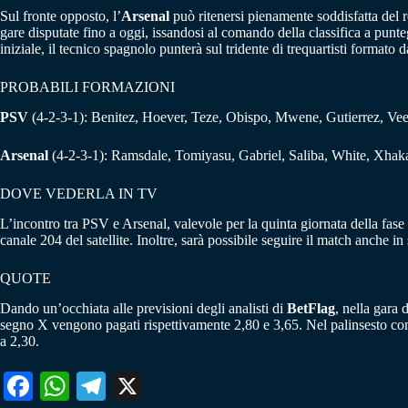
Sul fronte opposto, l’
Arsenal
può ritenersi pienamente soddisfatta del
gare disputate fino a oggi, issandosi al comando della classifica a punt
iniziale, il tecnico spagnolo punterà sul tridente di trequartisti formato 
PROBABILI FORMAZIONI
PSV
(4-2-3-1): Benitez, Hoever, Teze, Obispo, Mwene, Gutierrez, Vee
Arsenal
(4-2-3-1): Ramsdale, Tomiyasu, Gabriel, Saliba, White, Xhaka,
DOVE VEDERLA IN TV
L’incontro tra PSV e Arsenal, valevole per la quinta giornata della fase
canale 204 del satellite. Inoltre, sarà possibile seguire il match anche
QUOTE
Dando un’occhiata alle previsioni degli analisti di
BetFlag
, nella gara 
segno X vengono pagati rispettivamente 2,80 e 3,65. Nel palinsesto com
a 2,30.
Fa
W
Te
X