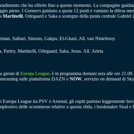
 rendimento che ha offerto fino a questo momento. La compagine guida
eggio pieno. I
Gunners
guidano a quota 12 punti e vantano la difesa meno
da
Martinelli
, Odegaard e Saka a sostegno della punta centrale Gabriel
rman, Saibari, Simons, Gakpo, El-Ghazi. All. van Nistelrooy.
 Partey, Martinelli, Odegaard, Saka, Jesus. All. Arteta
 a gironi di
Europa League
, è in programma domani sera alle ore 21.00. 
 in streaming sulle piattaforma DAZN e
NOW
, servizio on demand di Sky
di Europa League tra PSV e Arsenal, gli ospiti partono leggermente favori
plessivo delle scommesse relative a questa sfida, i bookmaker Sisal e 