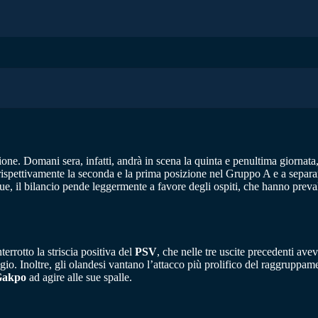
ione. Domani sera, infatti, andrà in scena la quinta e penultima giornata
spettivamente la seconda e la prima posizione nel Gruppo A e a separar
e, il bilancio pende leggermente a favore degli ospiti, che hanno preval
terrotto la striscia positiva del
PSV
, che nelle tre uscite precedenti avev
ggio. Inoltre, gli olandesi vantano l’attacco più prolifico del raggruppa
Gakpo
ad agire alle sue spalle.