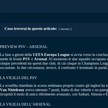
Cosa troverai in questo articolo:
mostra
PREVIEW PSV – ARSENAL
La fase a gironi della
UEFA Europa League
si avvia verso la conclus
mette di fronte
PSV
e
Arsenal
. Al momento le due squadre occupano ri
cinque precedenti tra questi due club, di cui cinque in Champions Leagu
occasione. In due circostanze, invece, il confronto è terminato in parità.
LA VIGILIA DEL PSV
La sconfitta rimediata la scorsa settimana proprio contro gli inglesi ha in
Van Nistelrooy
aveva ottenuto 7 punti, frutto di due vittorie e un pare
ricoprirà il ruolo di unico riferimento avanzato, con Saibari, Simons e
LA VIGILIA DELL’ARSENAL