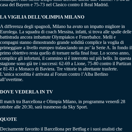
casa del Bayern e 75-73 nel Clasico contro il Real Madrid.
LA VIGILIA DELL’OLIMPIA MILANO
A differenza degli spagnoli, Milano ha avuto un impatto migliore in
Eurolega. La squadra di coach Messina, infatti, si trova alle spalle delle
battistrada ancora imbattute Olympiakos e Fenerbahce. Melli e
compagni stanno dimostrando grande solidità complice la voglia di
primeggiare a livello europeo tralasciando un po’ la Serie A. In fondo il
primo obiettivo resta quello di tornare nella final four. Lo scorso anno,
complice gli infortuni, il cammino si è interrotto sul più bello. In questa
stagione sono già tre i successi: 62-69 a Lione, 75-80 contro il Partizan
e 81-83 a Monaco di Baviera. Tre vittorie in altrettante trasferte.
L’unica sconfitta è arrivata al Forum contro l’Alba Berlino
all’overtime.
DOVE VEDERLA IN TV
Il match tra Barcellona e Olimpia Milano, in programma venerdì 28
ottobre alle 20:30, sarà trasmesso da Sky Sport.
QUOTE
Decisamente favorito il Barcellona per Betflag e i suoi analisti che