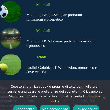
Mondiali
Mondiali, Belgio-Senegal: probabili
formazioni e pronostico
Mondiali
Mondiali, USA Bosnia: probabili formazioni
e pronostico
Tennis
Paolini Golubic, 2T Wimbledon: pronostico e
dove vederla
Questo sito utilizza cookie propri e di terzi per migliorare i
SportNews.BetFlag -
Copyright © 2025
servizi e analizzare le preferenze dei suoi utenti. Cliccando su
Questo sito non
SportNews BetFlag
"Acconsento" l'utente accetta automaticamente
l'utilizzo dei
rappresenta una testata
Sede Legale: Via degli
giornalistica in quanto
Aldobrandeschi, 300 |
cookie.
viene aggiornato senza
00163 | Roma
Acconsento
Non acconsento
Privacy policy
alcuna periodicità