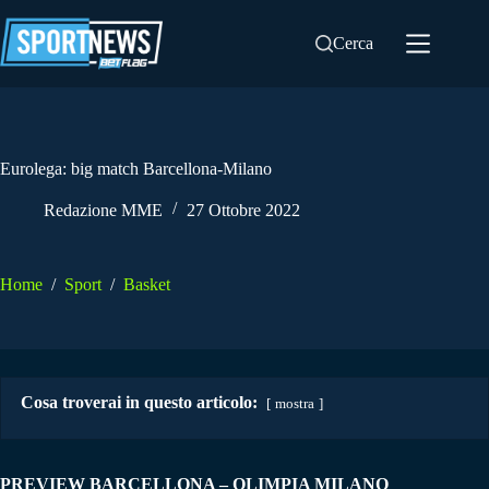
Salta
al
Cerca
contenuto
Eurolega: big match Barcellona-Milano
Redazione MME
27 Ottobre 2022
Home
/
Sport
/
Basket
Cosa troverai in questo articolo:
mostra
PREVIEW BARCELLONA – OLIMPIA MILANO