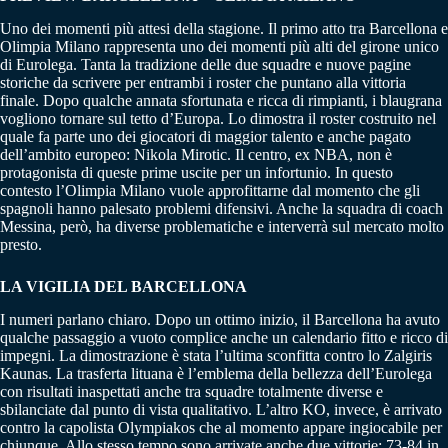
Uno dei momenti più attesi della stagione. Il primo atto tra Barcellona e
Olimpia Milano rappresenta uno dei momenti più alti del girone unico
di Eurolega. Tanta la tradizione delle due squadre e nuove pagine
storiche da scrivere per entrambi i roster che puntano alla vittoria
finale. Dopo qualche annata sfortunata e ricca di rimpianti, i blaugrana
vogliono tornare sul tetto d’Europa. Lo dimostra il roster costruito nel
quale fa parte uno dei giocatori di maggior talento e anche pagato
dell’ambito europeo: Nikola Mirotic. Il centro, ex NBA, non è
protagonista di queste prime uscite per un infortunio. In questo
contesto l’Olimpia Milano vuole approfittarne dal momento che gli
spagnoli hanno palesato problemi difensivi. Anche la squadra di coach
Messina, però, ha diverse problematiche e interverrà sul mercato molto
presto.
LA VIGILIA DEL BARCELLONA
I numeri parlano chiaro. Dopo un ottimo inizio, il Barcellona ha avuto
qualche passaggio a vuoto complice anche un calendario fitto e ricco di
impegni. La dimostrazione è stata l’ultima sconfitta contro lo Zalgiris
Kaunas. La trasferta lituana è l’emblema della bellezza dell’Eurolega
con risultati inaspettati anche tra squadre totalmente diverse e
sbilanciate dal punto di vista qualitativo. L’altro KO, invece, è arrivato
contro la capolista Olympiakos che al momento appare ingiocabile per
chiunque. Allo stesso tempo sono arrivate anche due vittorie: 73-84 in