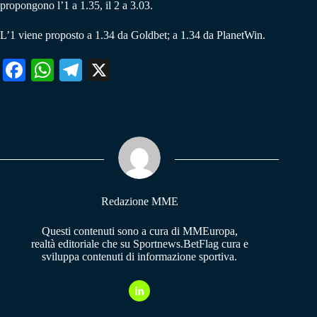
propongono l’1 a 1.35, il 2 a 3.03.
L’1 viene proposto a 1.34 da Goldbet; a 1.34 da PlanetWin.
Fa
W
Te
X
ce
ha
le
bo
ts
gr
ok
A
a
pp
m
Redazione MME
Questi contenuti sono a cura di MMEuropa,
realtà editoriale che su Sportnews.BetFlag cura e
sviluppa contenuti di informazione sportiva.