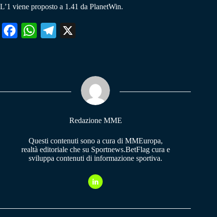
L’1 viene proposto a 1.41 da PlanetWin.
Fa
W
Te
X
ce
ha
le
bo
ts
gr
ok
A
a
pp
m
Redazione MME
Questi contenuti sono a cura di MMEuropa,
realtà editoriale che su Sportnews.BetFlag cura e
sviluppa contenuti di informazione sportiva.