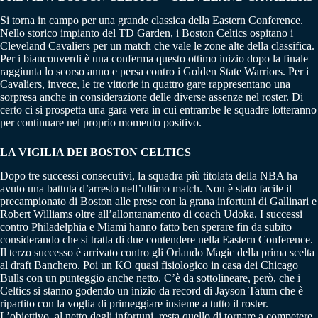
Si torna in campo per una grande classica della Eastern Conference.
Nello storico impianto del TD Garden, i Boston Celtics ospitano i
Cleveland Cavaliers per un match che vale le zone alte della classifica.
Per i bianconverdi è una conferma questo ottimo inizio dopo la finale
raggiunta lo scorso anno e persa contro i Golden State Warriors. Per i
Cavaliers, invece, le tre vittorie in quattro gare rappresentano una
sorpresa anche in considerazione delle diverse assenze nel roster. Di
certo ci si prospetta una gara vera in cui entrambe le squadre lotteranno
per continuare nel proprio momento positivo.
LA VIGILIA DEI BOSTON CELTICS
Dopo tre successi consecutivi, la squadra più titolata della NBA ha
avuto una battuta d’arresto nell’ultimo match. Non è stato facile il
precampionato di Boston alle prese con la grana infortuni di Gallinari e
Robert Williams oltre all’allontanamento di coach Udoka. I successi
contro Philadelphia e Miami hanno fatto ben sperare fin da subito
considerando che si tratta di due contendere nella Eastern Conference.
Il terzo successo è arrivato contro gli Orlando Magic della prima scelta
al draft Banchero. Poi un KO quasi fisiologico in casa dei Chicago
Bulls con un punteggio anche netto. C’è da sottolineare, però, che i
Celtics si stanno godendo un inizio da record di Jayson Tatum che è
ripartito con la voglia di primeggiare insieme a tutto il roster.
L’obiettivo, al netto degli infortuni, resta quello di tornare a competere