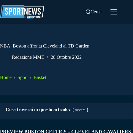
Salta
al
Cerca
contenuto
NBA: Boston affronta Cleveland al TD Garden
Redazione MME
28 Ottobre 2022
Home
/
Sport
/
Basket
Cosa troverai in questo articolo:
mostra
PREVIEW BOSTON CELTICS – CLEVELAND CAVALIERS