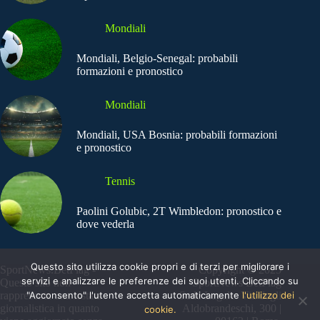
Mondiali
Mondiali, Belgio-Senegal: probabili
formazioni e pronostico
Mondiali
Mondiali, USA Bosnia: probabili formazioni
e pronostico
Tennis
Paolini Golubic, 2T Wimbledon: pronostico e
dove vederla
Questo sito utilizza cookie propri e di terzi per migliorare i
SportNews.BetFlag -
Copyright © 2025
servizi e analizzare le preferenze dei suoi utenti. Cliccando su
Questo sito non
SportNews BetFlag
"Acconsento" l'utente accetta automaticamente
l'utilizzo dei
rappresenta una testata
Sede Legale: Via degli
giornalistica in quanto
Aldobrandeschi, 300 |
cookie.