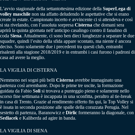
L’avvio stagionale della settantottesima edizione della
SuperLega di
volley maschile
non sta affatto deludendo le aspettative che si erano
create in estate. Campionato incerto e avvincente ci si attendeva e così
si sta rivelando, con l’assoluta sorpresa
Cisterna
che domani sera
aprirà la quinta giornata nell’anticipo casalingo contro il fanalino di
coda
Siena
. Attualmente, ci sono ben dieci lunghezze a separare le due
squadre, quindi l’esito della sfida appare scontato, ma niente è ancora
deciso. Sono solamente due i precedenti tra questi club, entrambi
risalenti alla stagione 2018/2019 e in entrambi i casi furono i padroni di
casa ad avere la meglio.
LA VIGILIA DI CISTERNA
Nemmeno nei sogni più belli
Cisterna
avrebbe immaginato una
partenza così arrembante. Dopo le prime tre uscite, la formazione
guidata da Fabio
Soli
si trovava a punteggio pieno e solamente nello
scorso fine settimana è incappata in una sconfitta, peraltro al tie-break
in casa di Trento. Grazie al rendimento offerto fin qui, la Top Volley si
è issata in seconda posizione alle spalle della corazzata Perugia. Nel
sestetto di partenza, Baranowicz e
Dirlic
formeranno la diagonale, con
Sedlacek
e Kaliberda ad agire in banda.
LA VIGILIA DI SIENA