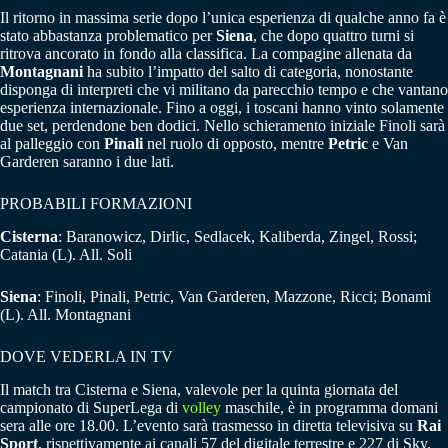
Il ritorno in massima serie dopo l’unica esperienza di qualche anno fa è
stato abbastanza problematico per
Siena
, che dopo quattro turni si
ritrova ancorato in fondo alla classifica. La compagine allenata da
Montagnani
ha subito l’impatto del salto di categoria, nonostante
disponga di interpreti che vi militano da parecchio tempo e che vantano
esperienza internazionale. Fino a oggi, i toscani hanno vinto solamente
due set, perdendone ben dodici. Nello schieramento iniziale Finoli sarà
al palleggio con
Pinali
nel ruolo di opposto, mentre
Petric
e Van
Garderen saranno i due lati.
PROBABILI FORMAZIONI
Cisterna
: Baranowicz, Dirlic, Sedlacek, Kaliberda, Zingel, Rossi;
Catania (L). All. Soli
Siena
: Finoli, Pinali, Petric, Van Garderen, Mazzone, Ricci; Bonami
(L). All. Montagnani
DOVE VEDERLA IN TV
Il match tra Cisterna e Siena, valevole per la quinta giornata del
campionato di SuperLega di
volley
maschile, è in programma domani
sera alle ore 18.00. L’evento sarà trasmesso in diretta televisiva su
Rai
Sport
, rispettivamente ai canali 57 del digitale terrestre e 227 di Sky.