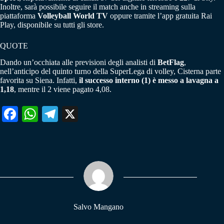
Inoltre, sarà possibile seguire il match anche in streaming sulla
piattaforma
Volleyball World TV
oppure tramite l’app gratuita Rai
Play, disponibile su tutti gli store.
QUOTE
Dando un’occhiata alle previsioni degli analisti di
BetFlag
,
nell’anticipo del quinto turno della SuperLega di volley, Cisterna parte
favorita su Siena. Infatti,
il successo interno (1) è messo a lavagna a
1,18
, mentre il 2 viene pagato 4,08.
Fa
W
Te
X
ce
ha
le
bo
ts
gr
ok
A
a
pp
m
Salvo Mangano