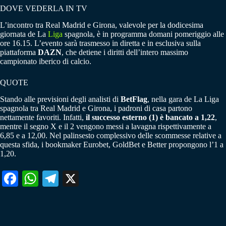
DOVE VEDERLA IN TV
L’incontro tra Real Madrid e Girona, valevole per la dodicesima
giornata de La
Liga
spagnola, è in programma domani pomeriggio alle
ore 16.15. L’evento sarà trasmesso in diretta e in esclusiva sulla
piattaforma
DAZN
, che detiene i diritti dell’intero massimo
campionato iberico di calcio.
QUOTE
Stando alle previsioni degli analisti di
BetFlag
, nella gara de La Liga
spagnola tra Real Madrid e Girona, i padroni di casa partono
nettamente favoriti. Infatti,
il successo esterno (1) è bancato a 1,22
,
mentre il segno X e il 2 vengono messi a lavagna rispettivamente a
6,85 e a 12,00. Nel palinsesto complessivo delle scommesse relative a
questa sfida, i bookmaker Eurobet, GoldBet e Better propongono l’1 a
1,20.
Fa
W
Te
X
ce
ha
le
bo
ts
gr