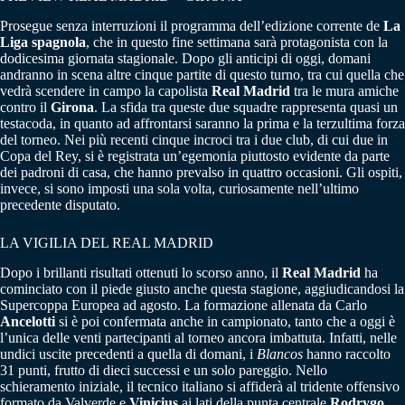
Prosegue senza interruzioni il programma dell’edizione corrente de
La
Liga spagnola
, che in questo fine settimana sarà protagonista con la
dodicesima giornata stagionale. Dopo gli anticipi di oggi, domani
andranno in scena altre cinque partite di questo turno, tra cui quella che
vedrà scendere in campo la capolista
Real Madrid
tra le mura amiche
contro il
Girona
. La sfida tra queste due squadre rappresenta quasi un
testacoda, in quanto ad affrontarsi saranno la prima e la terzultima forza
del torneo. Nei più recenti cinque incroci tra i due club, di cui due in
Copa del Rey, si è registrata un’egemonia piuttosto evidente da parte
dei padroni di casa, che hanno prevalso in quattro occasioni. Gli ospiti,
invece, si sono imposti una sola volta, curiosamente nell’ultimo
precedente disputato.
LA VIGILIA DEL REAL MADRID
Dopo i brillanti risultati ottenuti lo scorso anno, il
Real Madrid
ha
cominciato con il piede giusto anche questa stagione, aggiudicandosi la
Supercoppa Europea ad agosto. La formazione allenata da Carlo
Ancelotti
si è poi confermata anche in campionato, tanto che a oggi è
l’unica delle venti partecipanti al torneo ancora imbattuta. Infatti, nelle
undici uscite precedenti a quella di domani, i
Blancos
hanno raccolto
31 punti, frutto di dieci successi e un solo pareggio. Nello
schieramento iniziale, il tecnico italiano si affiderà al tridente offensivo
formato da Valverde e
Vinicius
ai lati della punta centrale
Rodrygo
,