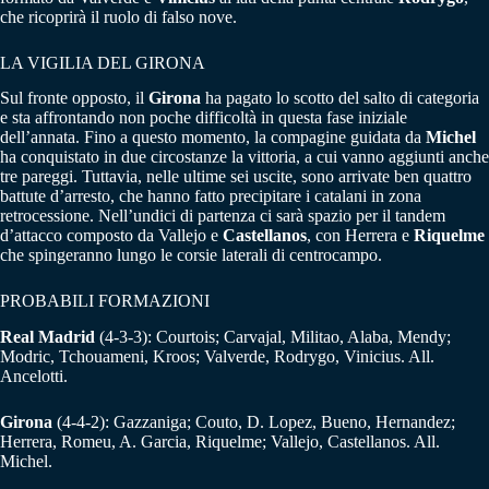
che ricoprirà il ruolo di falso nove.
LA VIGILIA DEL GIRONA
Sul fronte opposto, il
Girona
ha pagato lo scotto del salto di categoria
e sta affrontando non poche difficoltà in questa fase iniziale
dell’annata. Fino a questo momento, la compagine guidata da
Michel
ha conquistato in due circostanze la vittoria, a cui vanno aggiunti anche
tre pareggi. Tuttavia, nelle ultime sei uscite, sono arrivate ben quattro
battute d’arresto, che hanno fatto precipitare i catalani in zona
retrocessione. Nell’undici di partenza ci sarà spazio per il tandem
d’attacco composto da Vallejo e
Castellanos
, con Herrera e
Riquelme
che spingeranno lungo le corsie laterali di centrocampo.
PROBABILI FORMAZIONI
Real Madrid
(4-3-3): Courtois; Carvajal, Militao, Alaba, Mendy;
Modric, Tchouameni, Kroos; Valverde, Rodrygo, Vinicius. All.
Ancelotti.
Girona
(4-4-2): Gazzaniga; Couto, D. Lopez, Bueno, Hernandez;
Herrera, Romeu, A. Garcia, Riquelme; Vallejo, Castellanos. All.
Michel.