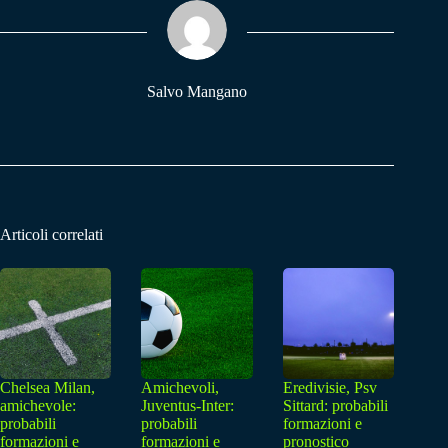
ok
A
a
pp
m
Salvo Mangano
Articoli correlati
Chelsea Milan,
Amichevoli,
Eredivisie, Psv
amichevole:
Juventus-Inter:
Sittard: probabili
probabili
probabili
formazioni e
formazioni e
formazioni e
pronostico