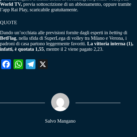
World TV,
previa sottoscrizione di un abbonamento, oppure tramite
l’app Rai Play, scaricabile gratuitamente.
QUOTE
Dando un’occhiata alle previsioni fornite dagli esperti in
betting
di
BetFlag
, nella sfida di SuperLega di volley tra Milano e Verona, i
padroni di casa partono leggermente favoriti.
La vittoria interna (1),
infatti, è quotata 1,55
, mentre il 2 viene pagato 2,23.
Fa
W
Te
X
ce
ha
le
bo
ts
gr
ok
A
a
pp
m
Salvo Mangano