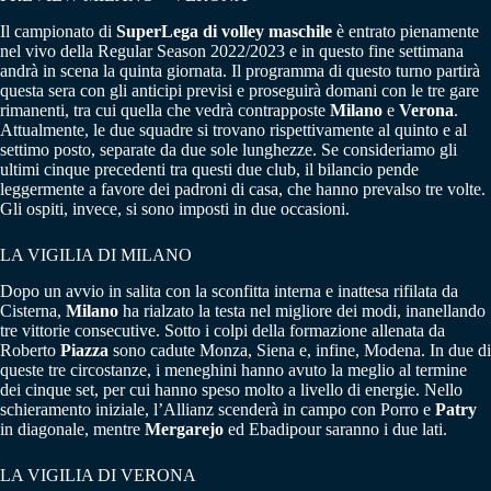
Il campionato di
SuperLega di volley maschile
è entrato pienamente
nel vivo della Regular Season 2022/2023 e in questo fine settimana
andrà in scena la quinta giornata. Il programma di questo turno partirà
questa sera con gli anticipi previsi e proseguirà domani con le tre gare
rimanenti, tra cui quella che vedrà contrapposte
Milano
e
Verona
.
Attualmente, le due squadre si trovano rispettivamente al quinto e al
settimo posto, separate da due sole lunghezze. Se consideriamo gli
ultimi cinque precedenti tra questi due club, il bilancio pende
leggermente a favore dei padroni di casa, che hanno prevalso tre volte.
Gli ospiti, invece, si sono imposti in due occasioni.
LA VIGILIA DI MILANO
Dopo un avvio in salita con la sconfitta interna e inattesa rifilata da
Cisterna,
Milano
ha rialzato la testa nel migliore dei modi, inanellando
tre vittorie consecutive. Sotto i colpi della formazione allenata da
Roberto
Piazza
sono cadute Monza, Siena e, infine, Modena. In due di
queste tre circostanze, i meneghini hanno avuto la meglio al termine
dei cinque set, per cui hanno speso molto a livello di energie. Nello
schieramento iniziale, l’Allianz scenderà in campo con Porro e
Patry
in diagonale, mentre
Mergarejo
ed Ebadipour saranno i due lati.
LA VIGILIA DI VERONA