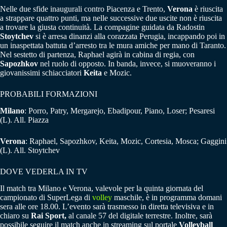
Nelle due sfide inaugurali contro Piacenza e Trento,
Verona
è riuscita
a strappare quattro punti, ma nelle successive due uscite non è riuscita
a trovare la giusta continuità. La compagine guidata da Radostin
Stoytchev
si è arresa dinanzi alla corazzata Perugia, incappando poi in
un inaspettata battuta d’arresto tra le mura amiche per mano di Taranto.
Nel sestetto di partenza, Raphael agirà in cabina di regia, con
Sapozhkov
nel ruolo di opposto. In banda, invece, si muoveranno i
giovanissimi schiacciatori
Keita
e Mozic.
PROBABILI FORMAZIONI
Milano
: Porro, Patry, Mergarejo, Ebadipour, Piano, Loser; Pesaresi
(L). All. Piazza
Verona
: Raphael, Sapozhkov, Keita, Mozic, Cortesia, Mosca; Gaggini
(L). All. Stoytchev
DOVE VEDERLA IN TV
Il match tra Milano e Verona, valevole per la quinta giornata del
campionato di SuperLega di
volley
maschile, è in programma domani
sera alle ore 18.00. L’evento sarà trasmesso in diretta televisiva e in
chiaro su
Rai Sport,
al canale 57 del digitale terrestre. Inoltre, sarà
possibile seguire il match anche in streaming sul portale
Volleyball