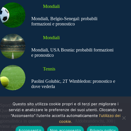
Mondiali
Mondiali, Belgio-Senegal: probabili
formazioni e pronostico
Mondiali
Mondiali, USA Bosnia: probabili formazioni
e pronostico
Tennis
Paolini Golubic, 2T Wimbledon: pronostico e
dove vederla
Questo sito utilizza cookie propri e di terzi per migliorare i
SportNews.BetFlag -
Copyright © 2025
servizi e analizzare le preferenze dei suoi utenti. Cliccando su
Questo sito non
SportNews BetFlag
"Acconsento" l'utente accetta automaticamente
l'utilizzo dei
rappresenta una testata
Sede Legale: Via degli
giornalistica in quanto
Aldobrandeschi, 300 |
cookie.
viene aggiornato senza
00163 | Roma
Acconsento
Non acconsento
Privacy policy