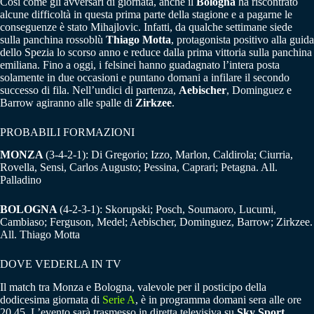
Così come gli avversari di giornata, anche il
Bologna
ha riscontrato
alcune difficoltà in questa prima parte della stagione e a pagarne le
conseguenze è stato Mihajlovic. Infatti, da qualche settimane siede
sulla panchina rossoblù
Thiago Motta
, protagonista positivo alla guida
dello Spezia lo scorso anno e reduce dalla prima vittoria sulla panchina
emiliana. Fino a oggi, i felsinei hanno guadagnato l’intera posta
solamente in due occasioni e puntano domani a infilare il secondo
successo di fila. Nell’undici di partenza,
Aebischer
, Dominguez e
Barrow agiranno alle spalle di
Zirkzee
.
PROBABILI FORMAZIONI
MONZA
(3-4-2-1): Di Gregorio; Izzo, Marlon, Caldirola; Ciurria,
Rovella, Sensi, Carlos Augusto; Pessina, Caprari; Petagna. All.
Palladino
BOLOGNA
(4-2-3-1): Skorupski; Posch, Soumaoro, Lucumi,
Cambiaso; Ferguson, Medel; Aebischer, Dominguez, Barrow; Zirkzee.
All. Thiago Motta
DOVE VEDERLA IN TV
Il match tra Monza e Bologna, valevole per il posticipo della
dodicesima giornata di
Serie A
, è in programma domani sera alle ore
20.45. L’evento sarà trasmesso in diretta televisiva su
Sky Sport