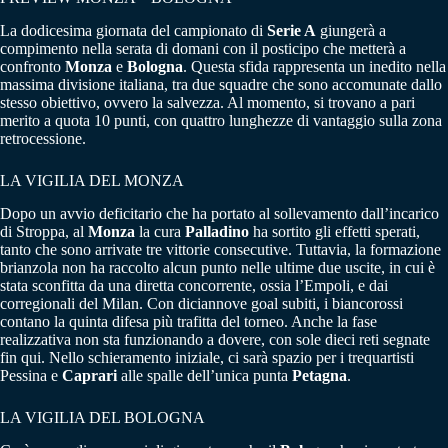
La dodicesima giornata del campionato di
Serie A
giungerà a
compimento nella serata di domani con il posticipo che metterà a
confronto
Monza
e
Bologna
. Questa sfida rappresenta un inedito nella
massima divisione italiana, tra due squadre che sono accomunate dallo
stesso obiettivo, ovvero la salvezza. Al momento, si trovano a pari
merito a quota 10 punti, con quattro lunghezze di vantaggio sulla zona
retrocessione.
LA VIGILIA DEL MONZA
Dopo un avvio deficitario che ha portato al sollevamento dall’incarico
di Stroppa, al
Monza
la cura
Palladino
ha sortito gli effetti sperati,
tanto che sono arrivate tre vittorie consecutive. Tuttavia, la formazione
brianzola non ha raccolto alcun punto nelle ultime due uscite, in cui è
stata sconfitta da una diretta concorrente, ossia l’Empoli, e dai
corregionali del Milan. Con diciannove goal subiti, i biancorossi
contano la quinta difesa più trafitta del torneo. Anche la fase
realizzativa non sta funzionando a dovere, con sole dieci reti segnate
fin qui. Nello schieramento iniziale, ci sarà spazio per i trequartisti
Pessina e
Caprari
alle spalle dell’unica punta
Petagna
.
LA VIGILIA DEL BOLOGNA