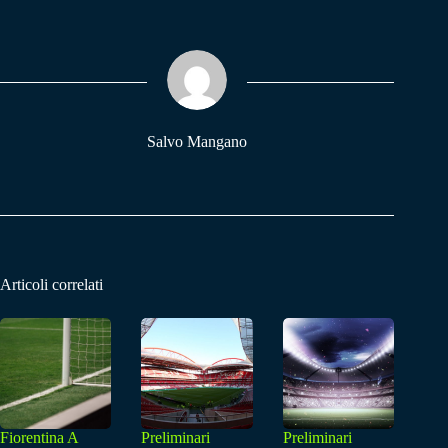
bo
ts
gr
ok
A
a
pp
m
Salvo Mangano
Articoli correlati
Fiorentina A
Preliminari
Preliminari