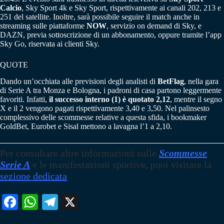
Calcio
, Sky Sport 4k e Sky Sport, rispettivamente ai canali 202, 213 e
251 del satellite. Inoltre, sarà possibile seguire il match anche in
streaming sulle piattaforme
NOW
, servizio on demand di Sky, e
DAZN, previa sottoscrizione di un abbonamento, oppure tramite l’app
Sky Go, riservata ai clienti Sky.
QUOTE
Dando un’occhiata alle previsioni degli analisti di
BetFlag
, nella gara
di Serie A tra Monza e Bologna, i padroni di casa partono leggermente
favoriti. Infatti,
il successo interno (1) è quotato 2,12
, mentre il segno
X e il 2 vengono pagati rispettivamente 3,40 e 3,50. Nel palinsesto
complessivo delle scommesse relative a questa sfida, i bookmaker
GoldBet, Eurobet e Sisal mettono a lavagna l’1 a 2,10.
Per consultare altre informazioni sulle
Scommesse
Serie A
e le manifestazioni sportive, puoi visitare la
sezione dedicata
Fa
W
Te
X
ce
ha
le