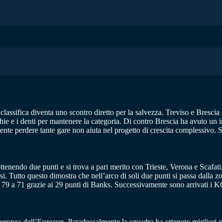
classifica diventa uno scontro diretto per la salvezza. Treviso e Brescia a
ghie e i denti per mantenere la categoria. Di contro Brescia ha avuto un 
nte perdere tante gare non aiuta nel progetto di crescita complessivo. 
ottenendo due punti e si trova a pari merito con Trieste, Verona e Scafat
i. Tutto questo dimostra che nell’arco di soli due punti si passa dalla z
r 79 a 71 grazie ai 29 punti di Banks. Successivamente sono arrivati i K
ropea dell’Eurocup. Paradossalmente la squadra ha ottenuto migliori risu