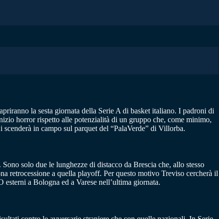
priranno la sesta giornata della Serie A di basket italiano. I padroni di
inizio horror rispetto alle potenzialità di un gruppo che, come minimo,
Si scenderà in campo sul parquet del “PalaVerde” di Villorba.
i. Sono solo due le lunghezze di distacco da Brescia che, allo stesso
ona retrocessione a quella playoff. Per questo motivo Treviso cercherà il
O esterni a Bologna ed a Varese nell’ultima giornata.
ltati contro le avversarie straniere che con quelle nazionali. In Serie