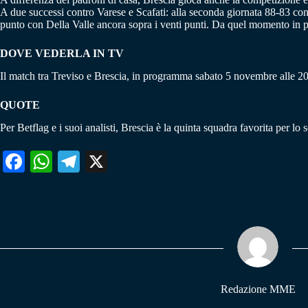
A due successi contro Varese e Scafati: alla seconda giornata 88-83 cont
punto con Della Valle ancora sopra i venti punti. Da quel momento in p
DOVE VEDERLA IN TV
Il match tra Treviso e Brescia, in programma sabato 5 novembre alle 20
QUOTE
Per Betflag e i suoi analisti, Brescia è la quinta squadra favorita per lo 
Fa
W
Te
X
ce
ha
le
bo
ts
gr
ok
A
a
pp
m
Redazione MME