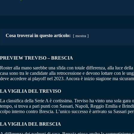
Cosa troverai in questo articolo:
mostra
PREVIEW TREVISO – BRESCIA
Roster alla mano sarebbe una sfida con totale differenza, alla luce della 
casa sono tra le candidate alla retrocessione e devono lottare con le un
deve accedere ai playoff nel 2023. Ancora è inizio stagione ma sicurame
LA VIGILIA DEL TREVISO
La classifica della Serie A è cortissima. Treviso ha vinto una sola gara 
tempo, si trova a pari punti con Sassari, Napoli, Reggio Emilia e Brindis
colpo interno contro Brescia. L’unico successo è arrivato su Sassari pe
LA VIGILIA DEL BRESCIA
A differenza dei padroni di casa, Brescia gioca anche la competizione eu