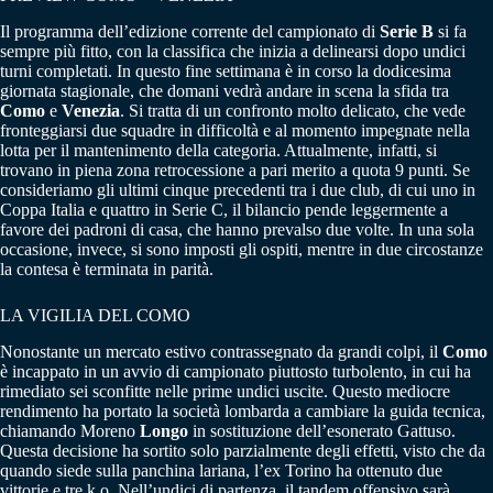
Il programma dell’edizione corrente del campionato di
Serie B
si fa
sempre più fitto, con la classifica che inizia a delinearsi dopo undici
turni completati. In questo fine settimana è in corso la dodicesima
giornata stagionale, che domani vedrà andare in scena la sfida tra
Como
e
Venezia
. Si tratta di un confronto molto delicato, che vede
fronteggiarsi due squadre in difficoltà e al momento impegnate nella
lotta per il mantenimento della categoria. Attualmente, infatti, si
trovano in piena zona retrocessione a pari merito a quota 9 punti. Se
consideriamo gli ultimi cinque precedenti tra i due club, di cui uno in
Coppa Italia e quattro in Serie C, il bilancio pende leggermente a
favore dei padroni di casa, che hanno prevalso due volte. In una sola
occasione, invece, si sono imposti gli ospiti, mentre in due circostanze
la contesa è terminata in parità.
LA VIGILIA DEL COMO
Nonostante un mercato estivo contrassegnato da grandi colpi, il
Como
è incappato in un avvio di campionato piuttosto turbolento, in cui ha
rimediato sei sconfitte nelle prime undici uscite. Questo mediocre
rendimento ha portato la società lombarda a cambiare la guida tecnica,
chiamando Moreno
Longo
in sostituzione dell’esonerato Gattuso.
Questa decisione ha sortito solo parzialmente degli effetti, visto che da
quando siede sulla panchina lariana, l’ex Torino ha ottenuto due
vittorie e tre k.o. Nell’undici di partenza, il tandem offensivo sarà