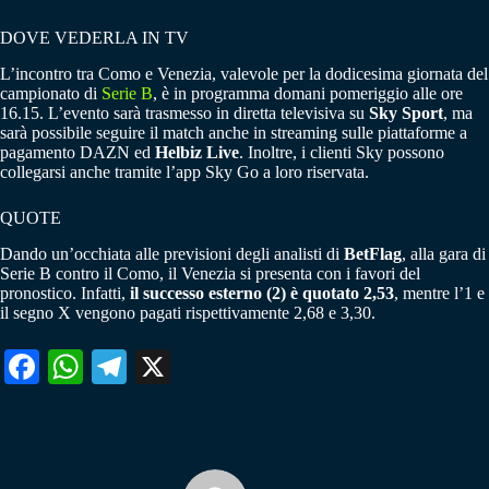
DOVE VEDERLA IN TV
L’incontro tra Como e Venezia, valevole per la dodicesima giornata del
campionato di
Serie B
, è in programma domani pomeriggio alle ore
16.15. L’evento sarà trasmesso in diretta televisiva su
Sky Sport
, ma
sarà possibile seguire il match anche in streaming sulle piattaforme a
pagamento DAZN ed
Helbiz Live
. Inoltre, i clienti Sky possono
collegarsi anche tramite l’app Sky Go a loro riservata.
QUOTE
Dando un’occhiata alle previsioni degli analisti di
BetFlag
, alla gara di
Serie B contro il Como, il Venezia si presenta con i favori del
pronostico. Infatti,
il successo esterno (2) è quotato 2,53
, mentre l’1 e
il segno X vengono pagati rispettivamente 2,68 e 3,30.
Fa
W
Te
X
ce
ha
le
bo
ts
gr
ok
A
a