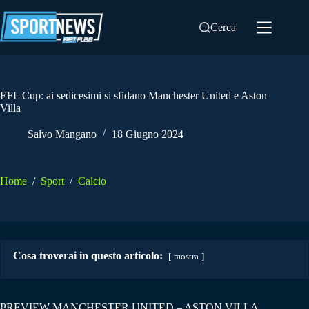
Salta
al
Cerca
contenuto
EFL Cup: ai sedicesimi si sfidano Manchester United e Aston
Villa
Salvo Mangano
18 Giugno 2024
Home
/
Sport
/
Calcio
Cosa troverai in questo articolo:
mostra
PREVIEW MANCHESTER UNITED – ASTON VILLA