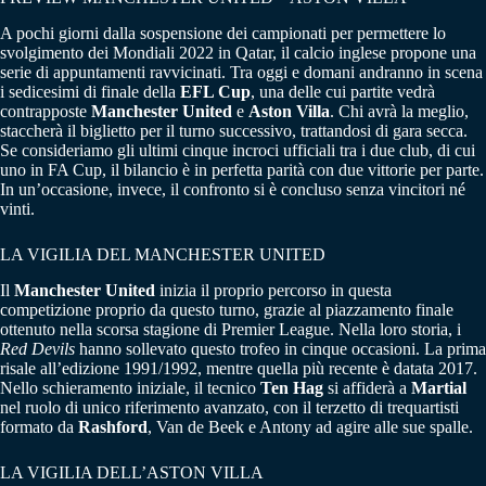
A pochi giorni dalla sospensione dei campionati per permettere lo
svolgimento dei Mondiali 2022 in Qatar, il calcio inglese propone una
serie di appuntamenti ravvicinati. Tra oggi e domani andranno in scena
i sedicesimi di finale della
EFL Cup
, una delle cui partite vedrà
contrapposte
Manchester United
e
Aston Villa
. Chi avrà la meglio,
staccherà il biglietto per il turno successivo, trattandosi di gara secca.
Se consideriamo gli ultimi cinque incroci ufficiali tra i due club, di cui
uno in FA Cup, il bilancio è in perfetta parità con due vittorie per parte.
In un’occasione, invece, il confronto si è concluso senza vincitori né
vinti.
LA VIGILIA DEL MANCHESTER UNITED
Il
Manchester United
inizia il proprio percorso in questa
competizione proprio da questo turno, grazie al piazzamento finale
ottenuto nella scorsa stagione di Premier League. Nella loro storia, i
Red Devils
hanno sollevato questo trofeo in cinque occasioni. La prima
risale all’edizione 1991/1992, mentre quella più recente è datata 2017.
Nello schieramento iniziale, il tecnico
Ten Hag
si affiderà a
Martial
nel ruolo di unico riferimento avanzato, con il terzetto di trequartisti
formato da
Rashford
, Van de Beek e Antony ad agire alle sue spalle.
LA VIGILIA DELL’ASTON VILLA