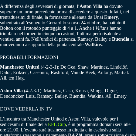
A differenza degli avversari di giornata, l’
Aston Villa
ha dovuto
superare un turno precedente prima di accedere a questo. Infatti, nei
trentaduesimi di finale, la formazione allenata da Unai
Emery
,
subentrato all’esonerato Gerrard lo scorso 24 ottobre, ha battuto il
Bolton con il rotondo punteggio di 4 a 1. Anche i
Villans
hanno
trionfato nel torneo in cinque occasioni, l’ultima però risalente a
ventisei anni fa. Nell’undici di partenza, Ramsey, Bailey e
Buendia
si
muoveranno a supporto della punta centrale
Watkins
.
PROBABILI FORMAZIONI
Manchester United
(4-2-3-1): De Gea, Shaw, Martinez, Lindelöf,
Dalot, Eriksen, Casemiro, Rashford, Van de Beek, Antony, Martial.
All. ten Hag.
Aston Villa
(4-2-3-1): Martinez, Cash, Konsa, Mings, Digne,
Dendoncker, Luiz, Ramsey, Bailey, Buendia, Watkins. All. Emery
DOVE VEDERLA IN TV
L’incontro tra Manchester United e Aston Villa, valevole per i
sedicesimi di finale della
EFL Cup
, è in programma domani sera alle
ore 21.00. L’evento sarà trasmesso in diretta e in esclusiva sulla
piattaforma streaming a pagamento
DAZN
, previa sottoscrizione di un