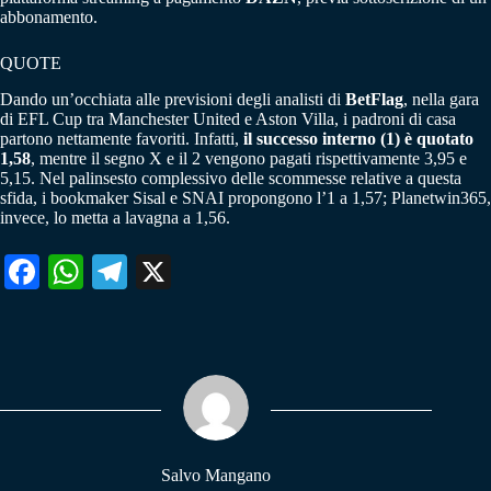
abbonamento.
QUOTE
Dando un’occhiata alle previsioni degli analisti di
BetFlag
, nella gara
di EFL Cup tra Manchester United e Aston Villa, i padroni di casa
partono nettamente favoriti. Infatti,
il successo interno (1) è quotato
1,58
, mentre il segno X e il 2 vengono pagati rispettivamente 3,95 e
5,15. Nel palinsesto complessivo delle scommesse relative a questa
sfida, i bookmaker Sisal e SNAI propongono l’1 a 1,57; Planetwin365,
invece, lo metta a lavagna a 1,56.
Fa
W
Te
X
ce
ha
le
bo
ts
gr
ok
A
a
pp
m
Salvo Mangano