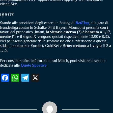
clienti Sky.
QUOTE
Stando alle previsioni degli esperti in
betting
di
BetFlag
, alla gara di
Bundesliga contro lo Schalke 04 il Bayern Monaco si presenta con i
favori del pronostico. Infatti,
la vittoria esterna (2) è bancata a 1,17
,
mentre l’1 e il segno X vengono quotati rispettivamente 13,90 e 8,35.
Nel palinsesto generale delle scommesse che si riferiscono a questa
sfida, i bookmaker Eurobet, GoldBet e Better mettono a lavagna il 2 a
1,15.
Per consultare altre informazioni sul Match, puoi visitare la sezione
dedicata alle
Quote Sportive
.
Fa
W
Te
X
ce
ha
le
bo
ts
gr
ok
A
a
pp
m