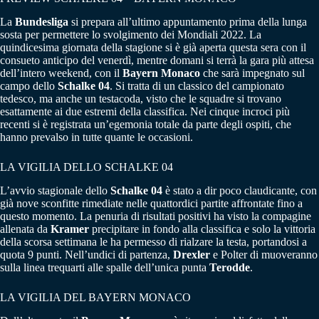
La
Bundesliga
si prepara all’ultimo appuntamento prima della lunga
sosta per permettere lo svolgimento dei Mondiali 2022. La
quindicesima giornata della stagione si è già aperta questa sera con il
consueto anticipo del venerdì, mentre domani si terrà la gara più attesa
dell’intero weekend, con il
Bayern Monaco
che sarà impegnato sul
campo dello
Schalke 04
. Si tratta di un classico del campionato
tedesco, ma anche un testacoda, visto che le squadre si trovano
esattamente ai due estremi della classifica. Nei cinque incroci più
recenti si è registrata un’egemonia totale da parte degli ospiti, che
hanno prevalso in tutte quante le occasioni.
LA VIGILIA DELLO SCHALKE 04
L’avvio stagionale dello
Schalke 04
è stato a dir poco claudicante, con
già nove sconfitte rimediate nelle quattordici partite affrontate fino a
questo momento. La penuria di risultati positivi ha visto la compagine
allenata da
Kramer
precipitare in fondo alla classifica e solo la vittoria
della scorsa settimana le ha permesso di rialzare la testa, portandosi a
quota 9 punti. Nell’undici di partenza,
Drexler
e Polter di muoveranno
sulla linea trequarti alle spalle dell’unica punta
Terodde
.
LA VIGILIA DEL BAYERN MONACO