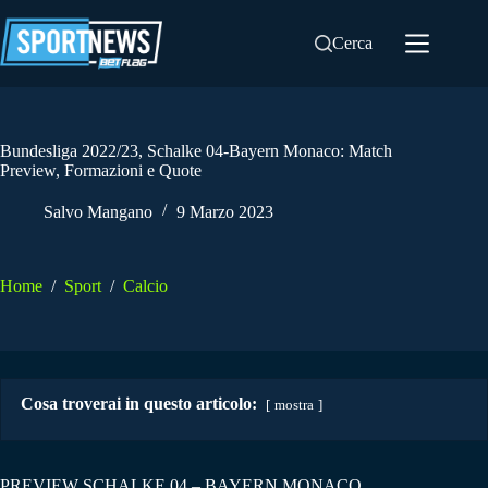
Salta
al
Cerca
contenuto
Bundesliga 2022/23, Schalke 04-Bayern Monaco: Match
Preview, Formazioni e Quote
Salvo Mangano
9 Marzo 2023
Home
/
Sport
/
Calcio
Cosa troverai in questo articolo:
mostra
PREVIEW SCHALKE 04 – BAYERN MONACO