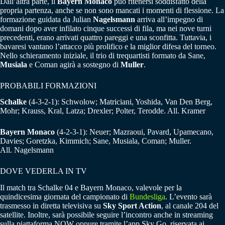
Dall’altra parte, il
Bayern Monaco
può ritenersi soddisfatto della
propria partenza, anche se non sono mancati i momenti di flessione. La
formazione guidata da Julian
Nagelsmann
arriva all’impegno di
domani dopo aver infilato cinque successi di fila, ma nei nove turni
precedenti, erano arrivati quattro pareggi e una sconfitta. Tuttavia, i
bavaresi vantano l’attacco più prolifico e la miglior difesa del torneo.
Nello schieramento iniziale, il trio di trequartisti formato da Sane,
Musiala
e Coman agirà a sostegno di
Muller
.
PROBABILI FORMAZIONI
Schalke
(4-3-2-1): Schwolow; Matriciani, Yoshida, Van Den Berg,
Mohr; Krauss, Kral, Latza; Drexler; Polter, Terodde. All. Kramer
Bayern Monaco
(4-2-3-1): Neuer; Mazraoui, Pavard, Upamecano,
Davies; Goretzka, Kimmich; Sane, Musiala, Coman; Muller.
All. Nagelsmann
DOVE VEDERLA IN TV
Il match tra Schalke 04 e Bayern Monaco, valevole per la
quindicesima giornata del campionato di
Bundesliga
. L’evento sarà
trasmesso in diretta televisiva su
Sky Sport Action
, al canale 204 del
satellite. Inoltre, sarà possibile seguire l’incontro anche in streaming
sulla piattaforma NOW oppure tramite l’app Sky Go, riservata ai