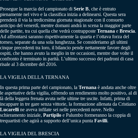
Prosegue la marcia del campionato di
Serie B
, che è entrato
pienamente nel vivo e la classifica inizia a delinearsi. Questa sera
prenderà il via la tredicesima giornata stagionale con il consueto
anticipo del venerdì, mentre domani andrà in scena la maggior parte
delle partite, tra cui quella che vedrà contrapposte
Ternana
e
Brescia
.
Ad affrontarsi saranno rispettivamente la quarta e l’ottava forza del
torneo, separate da una sola lunghezza. Se consideriamo gli ultimi
cinque precedenti tra loro, il bilancio pende nettamente favore degli
ospiti, che hanno avuto la meglio in tre occasioni, mentre due volte il
confronto è terminato in parità. L’ultimo successo dei padroni di casa
risale al 3 dicembre del 2016.
LA VIGILIA DELLA TERNANA
In questa prima parte del campionato, la
Ternana
è andata anche oltre
le aspettative della vigilia, offrendo un rendimento molto positivo, al di
là della leggera frenata avuta nelle ultime tre uscite. Infatti, prima di
incappare in tre gare senza vittorie, la formazione allenata da Cristiano
Lucarelli
ne aveva infilate sei nelle precedenti nove. Nello
schieramento iniziale,
Partipilo
e Palumbo formeranno la coppia di
trequartisti che agirà a supporto dell’unica punta
Favilli
.
LA VIGILIA DEL BRESCIA