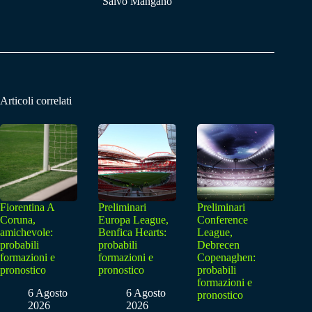
Salvo Mangano
Articoli correlati
Fiorentina A
Preliminari
Preliminari
Coruna,
Europa League,
Conference
amichevole:
Benfica Hearts:
League,
probabili
probabili
Debrecen
formazioni e
formazioni e
Copenaghen:
pronostico
pronostico
probabili
formazioni e
6 Agosto
6 Agosto
pronostico
2026
2026