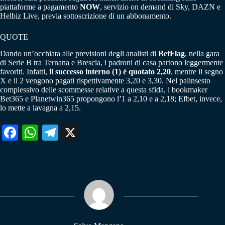
piattaforme a pagamento
NOW
, servizio on demand di Sky, DAZN e
Helbiz Live, previa sottoscrizione di un abbonamento.
QUOTE
Dando un’occhiata alle previsioni degli analisti di
BetFlag
, nella gara
di Serie B tra Ternana e Brescia, i padroni di casa partono leggermente
favoriti. Infatti,
il successo interno (1) è quotato 2,20
, mentre il segno
X e il 2 vengono pagati rispettivamente 3,20 e 3,30. Nel palinsesto
complessivo delle scommesse relative a questa sfida, i bookmaker
Bet365 e Planetwin365 propongono l’1 a 2,10 e a 2,18; Efbet, invece,
lo mette a lavagna a 2,15.
Fa
W
Te
X
ce
ha
le
bo
ts
gr
ok
A
a
pp
m