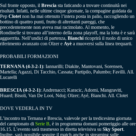
Sul fronte opposto, il
Brescia
sta faticando a trovare continuità nei
risultati. Infatti, nelle ultime cinque giornate, la compagine guidata da
Pep
Clotet
non ha mai ottenuto l’intera posta in palio, raccogliendo un
bottino di quattro punti, frutto di altrettanti pareggi, che
precedentemente non aveva mai racimolato. Al momento, le
Rondinelle si trovano all’interno della zona playoff, ma la lotta è e sarà
agguerrita. Nell’undici di partenza,
Bianchi
ricoprirà il ruolo di unico
riferimento avanzato con Olzer e
Ayè
a muoversi sulla linea trequarti.
PROBABILI FORMAZIONI
TERNANA (4-3-2-1)
: Iannarilli; Diakite, Mantovani, Sorensen,
Martella; Agazzi, Di Tacchio, Cassata; Partipilo, Palumbo; Favilli. All.
Lucarelli
BRESCIA (4-3-2-1)
: Andrenacci; Karacic, Adorni, Mangraviti,
Huard; Bisoli, Van De Looi, Ndoj; Olzer; Ayé, Bianchi. All. Clotet
DOVE VEDERLA IN TV
L’incontro tra Ternana e Brescia, valevole per la tredicesima giornata
del campionato di
Serie B
, è in programma domani pomeriggio alle ore
16.15. L’evento sarà trasmesso in diretta televisiva su
Sky Sport
.
Inoltre, sarà possibile seguire il match anche in streaming sulle