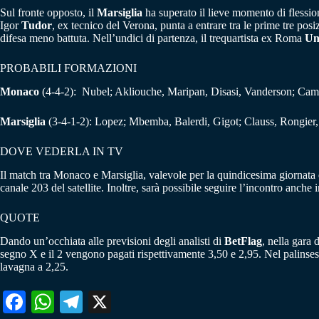
Sul fronte opposto, il
Marsiglia
ha superato il lieve momento di flessio
Igor
Tudor
, ex tecnico del Verona, punta a entrare tra le prime tre po
difesa meno battuta. Nell’undici di partenza, il trequartista ex Roma
Un
PROBABILI FORMAZIONI
Monaco
(4-4-2): Nubel; Akliouche, Maripan, Disasi, Vanderson; Cam
Marsiglia
(3-4-1-2): Lopez; Mbemba, Balerdi, Gigot; Clauss, Rongier, 
DOVE VEDERLA IN TV
Il match tra Monaco e Marsiglia, valevole per la quindicesima giornata
canale 203 del satellite. Inoltre, sarà possibile seguire l’incontro anche
QUOTE
Dando un’occhiata alle previsioni degli analisti di
BetFlag
, nella gara 
segno X e il 2 vengono pagati rispettivamente 3,50 e 2,95. Nel palinse
lavagna a 2,25.
Fa
W
Te
X