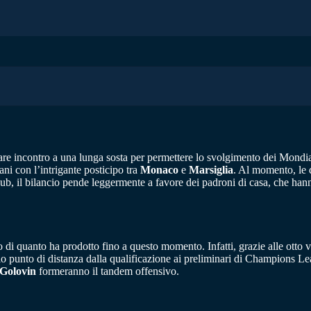
are incontro a una lunga sosta per permettere lo svolgimento dei Mondia
ni con l’intrigante posticipo tra
Monaco
e
Marsiglia
. Al momento, le d
ub, il bilancio pende leggermente a favore dei padroni di casa, che hanno
 di quanto ha prodotto fino a questo momento. Infatti, grazie alle otto vit
lo punto di distanza dalla qualificazione ai preliminari di Champions Lea
Golovin
formeranno il tandem offensivo.