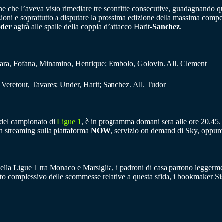
ne che l’aveva visto rimediare tre sconfitte consecutive, guadagnando q
sizioni e soprattutto a disputare la prossima edizione della massima comp
der
agirà alle spalle della coppia d’attacco Harit-
Sanchez
.
ara, Fofana, Minamino, Henrique; Embolo, Golovin. All. Clement
Veretout, Tavares; Under, Harit; Sanchez. All. Tudor
 del campionato di
Ligue 1
, è in programma domani sera alle ore 20.45. 
 in streaming sulla piattaforma
NOW
, servizio on demand di Sky, oppure 
della Ligue 1 tra Monaco e Marsiglia, i padroni di casa partono leggermen
sto complessivo delle scommesse relative a questa sfida, i bookmaker Si