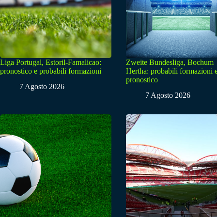
Liga Portugal, Estoril-Famalicao:
Zweite Bundesliga, Bochum
pronostico e probabili formazioni
Hertha: probabili formazioni 
pronostico
7 Agosto 2026
7 Agosto 2026