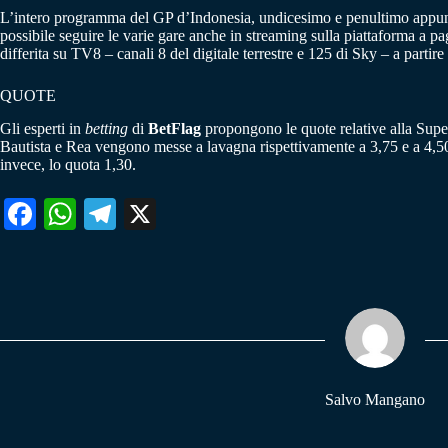
L’intero programma del GP d’Indonesia, undicesimo e penultimo appu
possibile seguire le varie gare anche in streaming sulla piattaforma a 
differita su TV8 – canali 8 del digitale terrestre e 125 di Sky – a partir
QUOTE
Gli esperti in
betting
di
BetFlag
propongono le quote relative alla Super
Bautista e Rea vengono messe a lavagna rispettivamente a 3,75 e a 4,50
invece, lo quota 1,30.
Fa
W
Te
X
ce
ha
le
bo
ts
gr
ok
A
a
pp
m
Salvo Mangano