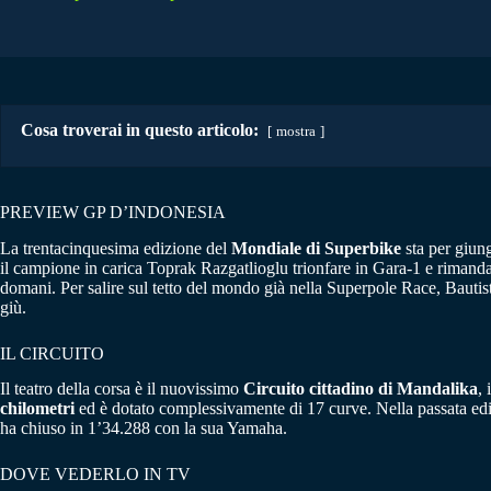
Cosa troverai in questo articolo:
mostra
PREVIEW GP D’INDONESIA
La trentacinquesima edizione del
Mondiale di Superbike
sta per giun
il campione in carica Toprak Razgatlioglu trionfare in Gara-1 e rimandare
domani. Per salire sul tetto del mondo già nella Superpole Race, Bautista
giù.
IL CIRCUITO
Il teatro della corsa è il nuovissimo
Circuito cittadino di Mandalika
,
chilometri
ed è dotato complessivamente di 17 curve. Nella passata ediz
ha chiuso in 1’34.288 con la sua Yamaha.
DOVE VEDERLO IN TV