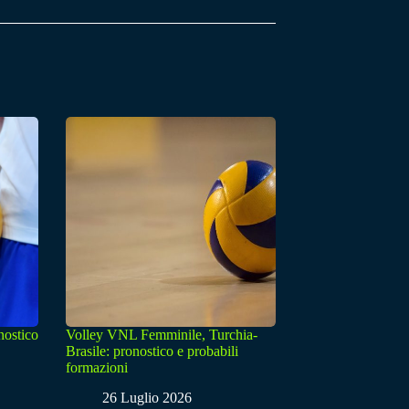
nostico
Volley VNL Femminile, Turchia-
Brasile: pronostico e probabili
formazioni
26 Luglio 2026