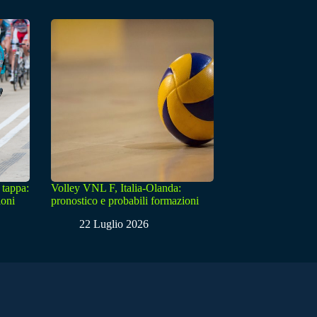
 tappa:
Volley VNL F, Italia-Olanda:
ioni
pronostico e probabili formazioni
22 Luglio 2026