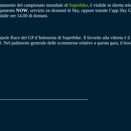
ntamento del campionato mondiale di
Superbike
, è visibile in diretta te
pagamento
NOW
, servizio on demand di Sky, oppure tramite l’app Sky Go
e dalle ore 14.00 di domani.
pole Race del GP d’Indonesia di Superbike. Il favorito alla vittoria è i
. Nel palinsesto generale delle scommesse relative a questa gara, il bo