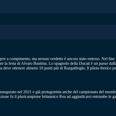
gere a compimento, ma nessun verdetto è ancora stato emesso. Nel fine s
 la festa di Alvaro Bautista. Lo spagnolo della Ducati è un passo dalla v
 deve ottenere almeno 10 punti più di Razgatlioglu. Il pilota iberico può
 inaugurato nel 2021 e già protagonista anche del campionato del mondo 
ione fu il pluricampione britannico Rea ad aggiudicarsi entrambe le ga