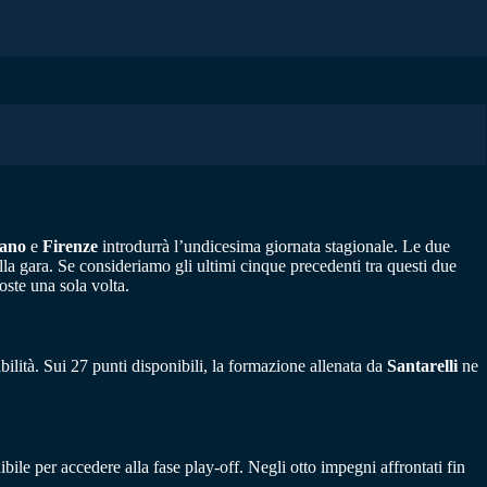
iano
e
Firenze
introdurrà l’undicesima giornata stagionale. Le due
la gara. Se consideriamo gli ultimi cinque precedenti tra questi due
oste una sola volta.
lità. Sui 27 punti disponibili, la formazione allenata da
Santarelli
ne
le per accedere alla fase play-off. Negli otto impegni affrontati fin