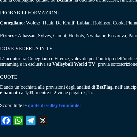
PROBABILI FORMAZIONI
Conegliano
: Wolosz, Haak, De Kruijf, Lubian, Robinson Cook, Plumme
Firenze
: Alhassan, Sylves, Cambi, Herbots, Nwakalor, Kosareva, Panet
DOVE VEDERLA IN TV
L’incontro tra Conegliano e Firenze, valevole per l’anticipo dell’undi
streaming e in esclusiva su
Volleyball World TV
, previa sottoscrizio
QUOTE
Dando un’occhiata alle previsioni degli analisti di
BetFlag
, nell’antic
è bancato a 1,03
, mentre il 2 viene pagato 7,15.
Scopri tutte le
quote di volley femminile
!
Fa
W
Te
X
ce
ha
le