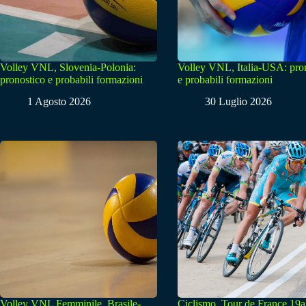
Volley VNL, Slovenia-Polonia:
Volley VNL, Italia-USA: pro
pronostico e probabili formazioni
e probabili formazioni
1 Agosto 2026
30 Luglio 2026
Volley VNL Femminile, Brasile-
Ciclismo, Tour de France 19a