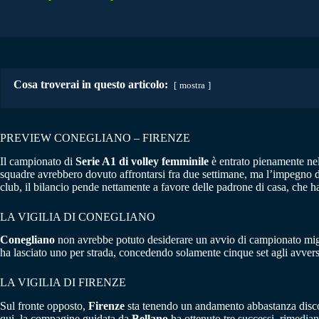
Cosa troverai in questo articolo:
mostra
PREVIEW CONEGLIANO – FIRENZE
Il campionato di
Serie A1 di volley femminile
è entrato pienamente nel 
squadre avrebbero dovuto affrontarsi fra due settimane, ma l’impegno de
club, il bilancio pende nettamente a favore delle padrone di casa, che h
LA VIGILIA DI CONEGLIANO
Conegliano
non avrebbe potuto desiderare un avvio di campionato miglio
ha lasciato uno per strada, concedendo solamente cinque set agli avver
LA VIGILIA DI FIRENZE
Sul fronte opposto,
Firenze
sta tenendo un andamento abbastanza discont
qui, la compagine guidata da
Bellano
ha ottenuto tre successi, rimediand