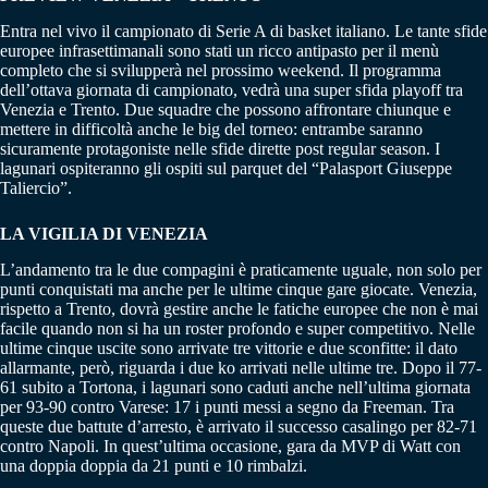
Entra nel vivo il campionato di Serie A di basket italiano. Le tante sfide
europee infrasettimanali sono stati un ricco antipasto per il menù
completo che si svilupperà nel prossimo weekend. Il programma
dell’ottava giornata di campionato, vedrà una super sfida playoff tra
Venezia e Trento. Due squadre che possono affrontare chiunque e
mettere in difficoltà anche le big del torneo: entrambe saranno
sicuramente protagoniste nelle sfide dirette post regular season. I
lagunari ospiteranno gli ospiti sul parquet del “Palasport Giuseppe
Taliercio”.
LA VIGILIA DI VENEZIA
L’andamento tra le due compagini è praticamente uguale, non solo per
punti conquistati ma anche per le ultime cinque gare giocate. Venezia,
rispetto a Trento, dovrà gestire anche le fatiche europee che non è mai
facile quando non si ha un roster profondo e super competitivo. Nelle
ultime cinque uscite sono arrivate tre vittorie e due sconfitte: il dato
allarmante, però, riguarda i due ko arrivati nelle ultime tre. Dopo il 77-
61 subito a Tortona, i lagunari sono caduti anche nell’ultima giornata
per 93-90 contro Varese: 17 i punti messi a segno da Freeman. Tra
queste due battute d’arresto, è arrivato il successo casalingo per 82-71
contro Napoli. In quest’ultima occasione, gara da MVP di Watt con
una doppia doppia da 21 punti e 10 rimbalzi.