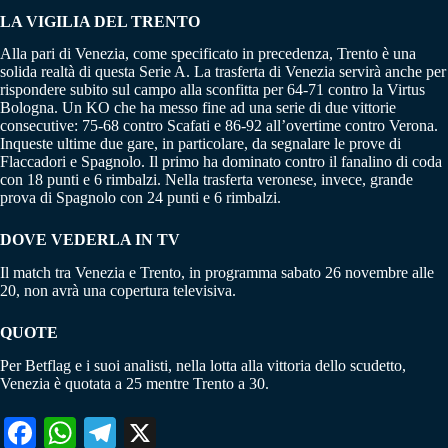
LA VIGILIA DEL TRENTO
Alla pari di Venezia, come specificato in precedenza, Trento è una
solida realtà di questa Serie A. La trasferta di Venezia servirà anche per
rispondere subito sul campo alla sconfitta per 64-71 contro la Virtus
Bologna. Un KO che ha messo fine ad una serie di due vittorie
consecutive: 75-68 contro Scafati e 86-92 all’overtime contro Verona.
Inqueste ultime due gare, in particolare, da segnalare le prove di
Flaccadori e Spagnolo. Il primo ha dominato contro il fanalino di coda
con 18 punti e 6 rimbalzi. Nella trasferta veronese, invece, grande
prova di Spagnolo con 24 punti e 6 rimbalzi.
DOVE VEDERLA IN TV
Il match tra Venezia e Trento, in programma sabato 26 novembre alle
20, non avrà una copertura televisiva.
QUOTE
Per Betflag e i suoi analisti, nella lotta alla vittoria dello scudetto,
Venezia è quotata a 25 mentre Trento a 30.
Fa
W
Te
X