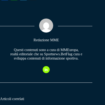
ce
ha
le
bo
ts
gr
ok
A
a
pp
m
Redazione MME
Questi contenuti sono a cura di MMEuropa,
realtà editoriale che su Sportnews.BetFlag cura e
sviluppa contenuti di informazione sportiva.
Articoli correlati