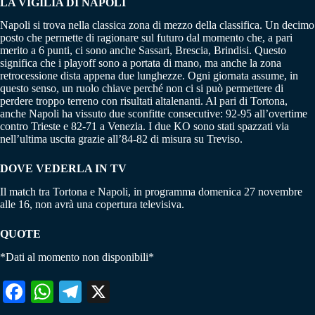
LA VIGILIA DI NAPOLI
Napoli si trova nella classica zona di mezzo della classifica. Un decimo
posto che permette di ragionare sul futuro dal momento che, a pari
merito a 6 punti, ci sono anche Sassari, Brescia, Brindisi. Questo
significa che i playoff sono a portata di mano, ma anche la zona
retrocessione dista appena due lunghezze. Ogni giornata assume, in
questo senso, un ruolo chiave perché non ci si può permettere di
perdere troppo terreno con risultati altalenanti. Al pari di Tortona,
anche Napoli ha vissuto due sconfitte consecutive: 92-95 all’overtime
contro Trieste e 82-71 a Venezia. I due KO sono stati spazzati via
nell’ultima uscita grazie all’84-82 di misura su Treviso.
DOVE VEDERLA IN TV
Il match tra Tortona e Napoli, in programma domenica 27 novembre
alle 16, non avrà una copertura televisiva.
QUOTE
*Dati al momento non disponibili*
Fa
W
Te
X
ce
ha
le