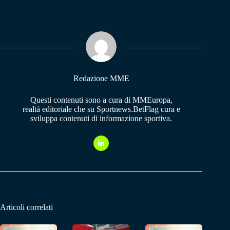
bo
ts
gr
ok
A
a
pp
m
Redazione MME
Questi contenuti sono a cura di MMEuropa,
realtà editoriale che su Sportnews.BetFlag cura e
sviluppa contenuti di informazione sportiva.
Articoli correlati