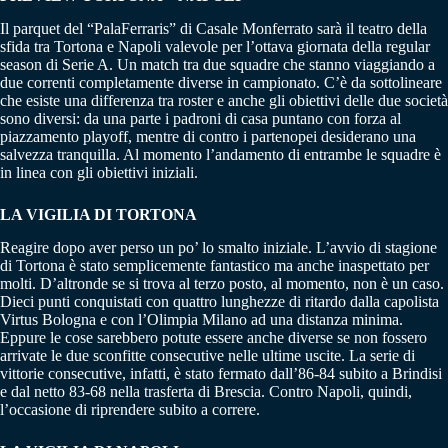
Il parquet del “PalaFerraris” di Casale Monferrato sarà il teatro della
sfida tra Tortona e Napoli valevole per l’ottava giornata della regular
season di Serie A. Un match tra due squadre che stanno viaggiando a
due correnti completamente diverse in campionato. C’è da sottolineare
che esiste una differenza tra roster e anche gli obiettivi delle due società
sono diversi: da una parte i padroni di casa puntano con forza al
piazzamento playoff, mentre di contro i partenopei desiderano una
salvezza tranquilla. Al momento l’andamento di entrambe le squadre è
in linea con gli obiettivi iniziali.
LA VIGILIA DI TORTONA
Reagire dopo aver perso un po’ lo smalto iniziale. L’avvio di stagione
di Tortona è stato semplicemente fantastico ma anche inaspettato per
molti. D’altronde se si trova al terzo posto, al momento, non è un caso.
Dieci punti conquistati con quattro lunghezze di ritardo dalla capolista
Virtus Bologna e con l’Olimpia Milano ad una distanza minima.
Eppure le cose sarebbero potute essere anche diverse se non fossero
arrivate le due sconfitte consecutive nelle ultime uscite. La serie di
vittorie consecutive, infatti, è stato fermato dall’86-84 subito a Brindisi
e dal netto 83-68 nella trasferta di Brescia. Contro Napoli, quindi,
l’occasione di riprendere subito a correre.