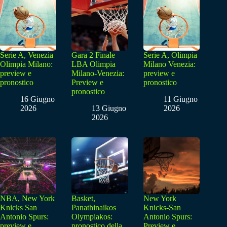
Serie A, Venezia
Gara 2 Finale
Serie A, Olimpia
Olimpia Milano:
LBA Olimpia
Milano Venezia:
preview e
Milano-Venezia:
preview e
pronostico
Preview e
pronostico
pronostico
16 Giugno
11 Giugno
2026
13 Giugno
2026
2026
NBA, New York
Basket,
New York
Knicks San
Panathinaikos
Knicks-San
Antonio Spurs:
Olympiakos:
Antonio Spurs:
preview e
pronostico della
Preview e