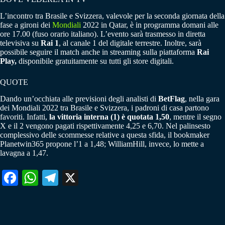
L’incontro tra Brasile e Svizzera, valevole per la seconda giornata della
fase a gironi dei
Mondiali
2022 in Qatar, è in programma domani alle
ore 17.00 (fuso orario italiano). L’evento sarà trasmesso in diretta
televisiva su
Rai 1
, al canale 1 del digitale terrestre. Inoltre, sarà
possibile seguire il match anche in streaming sulla piattaforma
Rai
Play,
disponibile gratuitamente su tutti gli store digitali.
QUOTE
Dando un’occhiata alle previsioni degli analisti di
BetFlag
, nella gara
dei Mondiali 2022 tra Brasile e Svizzera, i padroni di casa partono
favoriti. Infatti,
la vittoria interna (1) è quotata 1,50
, mentre il segno
X e il 2 vengono pagati rispettivamente 4,25 e 6,70. Nel palinsesto
complessivo delle scommesse relative a questa sfida, il bookmaker
Planetwin365 propone l’1 a 1,48; WilliamHill, invece, lo mette a
lavagna a 1,47.
Fa
W
Te
X
ce
ha
le
bo
ts
gr