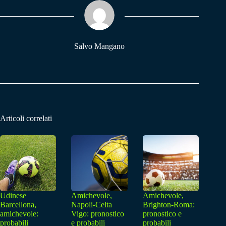
ok
A
a
pp
m
Salvo Mangano
Articoli correlati
Udinese
Amichevole,
Amichevole,
Barcellona,
Napoli-Celta
Brighton-Roma:
amichevole:
Vigo: pronostico
pronostico e
probabili
e probabili
probabili