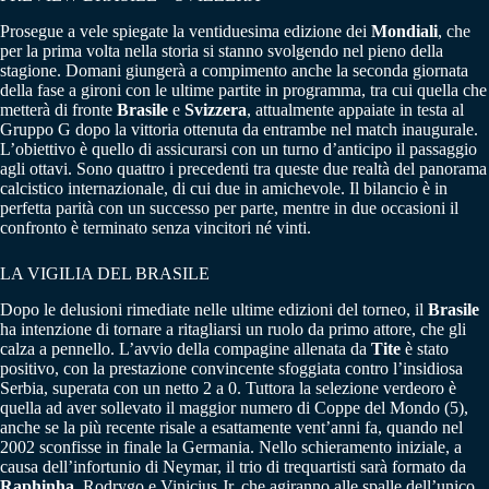
Prosegue a vele spiegate la ventiduesima edizione dei
Mondiali
, che
per la prima volta nella storia si stanno svolgendo nel pieno della
stagione. Domani giungerà a compimento anche la seconda giornata
della fase a gironi con le ultime partite in programma, tra cui quella che
metterà di fronte
Brasile
e
Svizzera
, attualmente appaiate in testa al
Gruppo G dopo la vittoria ottenuta da entrambe nel match inaugurale.
L’obiettivo è quello di assicurarsi con un turno d’anticipo il passaggio
agli ottavi. Sono quattro i precedenti tra queste due realtà del panorama
calcistico internazionale, di cui due in amichevole. Il bilancio è in
perfetta parità con un successo per parte, mentre in due occasioni il
confronto è terminato senza vincitori né vinti.
LA VIGILIA DEL BRASILE
Dopo le delusioni rimediate nelle ultime edizioni del torneo, il
Brasile
ha intenzione di tornare a ritagliarsi un ruolo da primo attore, che gli
calza a pennello. L’avvio della compagine allenata da
Tite
è stato
positivo, con la prestazione convincente sfoggiata contro l’insidiosa
Serbia, superata con un netto 2 a 0. Tuttora la selezione verdeoro è
quella ad aver sollevato il maggior numero di Coppe del Mondo (5),
anche se la più recente risale a esattamente vent’anni fa, quando nel
2002 sconfisse in finale la Germania. Nello schieramento iniziale, a
causa dell’infortunio di Neymar, il trio di trequartisti sarà formato da
Raphinha
, Rodrygo e Vinicius Jr, che agiranno alle spalle dell’unico