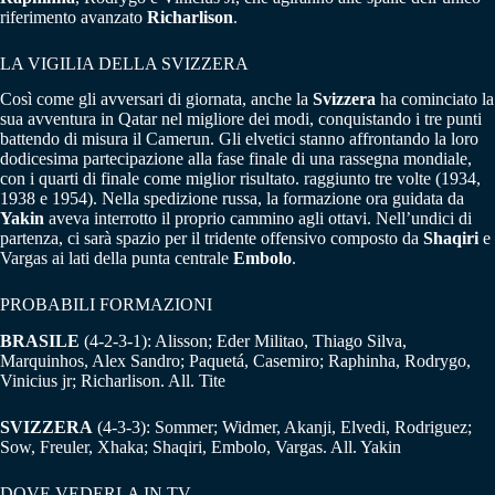
riferimento avanzato
Richarlison
.
LA VIGILIA DELLA SVIZZERA
Così come gli avversari di giornata, anche la
Svizzera
ha cominciato la
sua avventura in Qatar nel migliore dei modi, conquistando i tre punti
battendo di misura il Camerun. Gli elvetici stanno affrontando la loro
dodicesima partecipazione alla fase finale di una rassegna mondiale,
con i quarti di finale come miglior risultato. raggiunto tre volte (1934,
1938 e 1954). Nella spedizione russa, la formazione ora guidata da
Yakin
aveva interrotto il proprio cammino agli ottavi. Nell’undici di
partenza, ci sarà spazio per il tridente offensivo composto da
Shaqiri
e
Vargas ai lati della punta centrale
Embolo
.
PROBABILI FORMAZIONI
BRASILE
(4-2-3-1): Alisson; Eder Militao, Thiago Silva,
Marquinhos, Alex Sandro; Paquetá, Casemiro; Raphinha, Rodrygo,
Vinicius jr; Richarlison. All. Tite
SVIZZERA
(4-3-3): Sommer; Widmer, Akanji, Elvedi, Rodriguez;
Sow, Freuler, Xhaka; Shaqiri, Embolo, Vargas. All. Yakin
DOVE VEDERLA IN TV