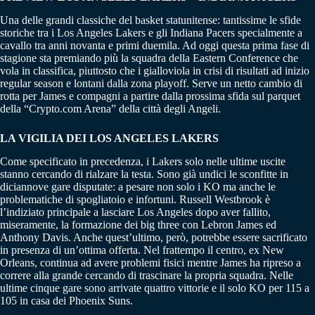
Una delle grandi classiche del basket statunitense: tantissime le sfide
storiche tra i Los Angeles Lakers e gli Indiana Pacers specialmente a
cavallo tra anni novanta e primi duemila. Ad oggi questa prima fase di
stagione sta premiando più la squadra della Eastern Conference che
vola in classifica, piuttosto che i gialloviola in crisi di risultati ad inizio
regular season e lontani dalla zona playoff. Serve un netto cambio di
rotta per James e compagni a partire dalla prossima sfida sul parquet
della “Crypto.com Arena” della città degli Angeli.
LA VIGILIA DEI LOS ANGELES LAKERS
Come specificato in precedenza, i Lakers solo nelle ultime uscite
stanno cercando di rialzare la testa. Sono già undici le sconfitte in
diciannove gare disputate: a pesare non solo i KO ma anche le
problematiche di spogliatoio e infortuni. Russell Westbrook è
l’indiziato principale a lasciare Los Angeles dopo aver fallito,
miseramente, la formazione dei big three con Lebron James ed
Anthony Davis. Anche quest’ultimo, però, potrebbe essere sacrificato
in presenza di un’ottima offerta. Nel frattempo il centro, ex New
Orleans, continua ad avere problemi fisici mentre James ha ripreso a
correre alla grande cercando di trascinare la propria squadra. Nelle
ultime cinque gare sono arrivate quattro vittorie e il solo KO per 115 a
105 in casa dei Phoenix Suns.