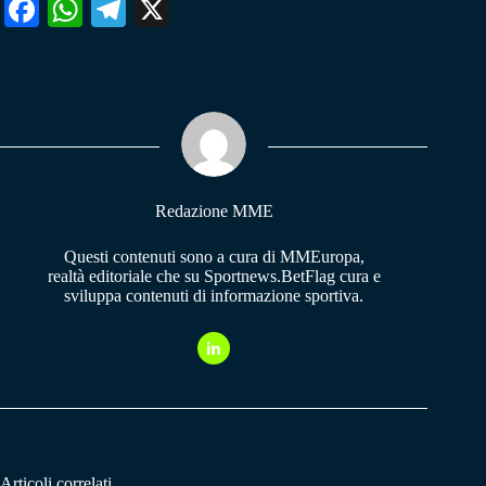
Fa
W
Te
X
ce
ha
le
bo
ts
gr
ok
A
a
pp
m
Redazione MME
Questi contenuti sono a cura di MMEuropa,
realtà editoriale che su Sportnews.BetFlag cura e
sviluppa contenuti di informazione sportiva.
Articoli correlati