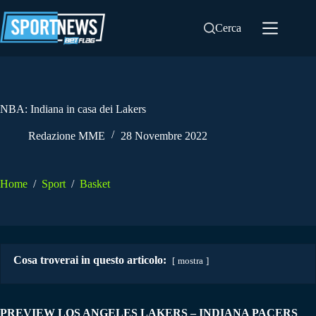
Salta
al
Cerca
contenuto
NBA: Indiana in casa dei Lakers
Redazione MME
28 Novembre 2022
Home
/
Sport
/
Basket
Cosa troverai in questo articolo:
mostra
PREVIEW LOS ANGELES LAKERS – INDIANA PACERS