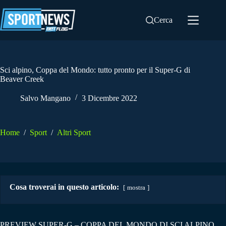
Salta
al
Cerca
contenuto
Sci alpino, Coppa del Mondo: tutto pronto per il Super-G di
Beaver Creek
Salvo Mangano
3 Dicembre 2022
Home
/
Sport
/
Altri Sport
Cosa troverai in questo articolo:
mostra
PREVIEW SUPER-G – COPPA DEL MONDO DI SCI ALPINO