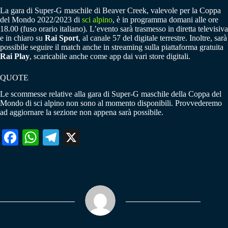
La gara di Super-G maschile di Beaver Creek, valevole per la Coppa
del Mondo 2022/2023 di
sci alpino
, è in programma domani alle ore
18.00 (fuso orario italiano). L’evento sarà trasmesso in diretta televisiva
e in chiaro su
Rai Sport
, al canale 57 del digitale terrestre. Inoltre, sarà
possibile seguire il match anche in streaming sulla piattaforma gratuita
Rai Play
, scaricabile anche come app dai vari store digitali.
QUOTE
Le scommesse relative alla gara di Super-G maschile della Coppa del
Mondo di sci alpino non sono al momento disponibili. Provvederemo
ad aggiornare la sezione non appena sarà possibile.
Fa
W
Te
X
ce
ha
le
bo
ts
gr
ok
A
a
pp
m