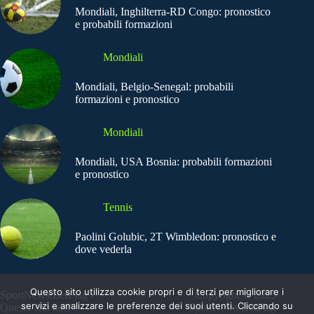
Mondiali, Inghilterra-RD Congo: pronostico
e probabili formazioni
Mondiali
Mondiali, Belgio-Senegal: probabili
formazioni e pronostico
Mondiali
Mondiali, USA Bosnia: probabili formazioni
e pronostico
Tennis
Paolini Golubic, 2T Wimbledon: pronostico e
dove vederla
Questo sito utilizza cookie propri e di terzi per migliorare i
SportNews.BetFlag -
Copyright © 2025
servizi e analizzare le preferenze dei suoi utenti. Cliccando su
Questo sito non
SportNews BetFlag