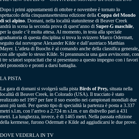
Dopo i primi appuntamenti di ottobre e novembre è tornato lo
spettacolo della cinquantasettesima edizione della
Coppa del Mondo
di sci alpino
. Domani, nella località statunitense di Beaver Creek
andrà in scena la seconda prova di quest’anno di
Super-G maschile
,
per la quale c’è molta attesa. Al momento, in testa alla speciale
graduatoria di questa disciplina si trova lo svizzero Marco Odermatt,
seguito dal norvegese Alexander Kilde e dall’austriaco Matthias
Mayer. L’atleta di Buochs è al comando anche della classifica generale,
con alle spalle lo stesso Kilde. Si preannuncia una gara avvincente, con
i tre sciatori sopracitati che si presentano a questo impegno con i favori
del pronostico e pronti a darsi battaglia.
LA PISTA
La gara di domani si svolgerà sulla pista
Birds of Prey,
situata nella
località di Beaver Creek, in Colorado (USA). Il tracciato è stato
realizzato nel 1997 per fare il suo esordio nei campionati mondiali due
anni più tardi. Per questo tipo di specialità la partenza è posta a 3.337
metri s.l.m, con l’arrivo a 2.724 m s.l.m. e un dislivello pari a 431
metri. La lunghezza, invece, è di 1465 metri. Nella passata edizione
della kermesse, furono Odermatt e Kilde ad aggiudicarsi le due prove.
DOVE VEDERLA IN TV