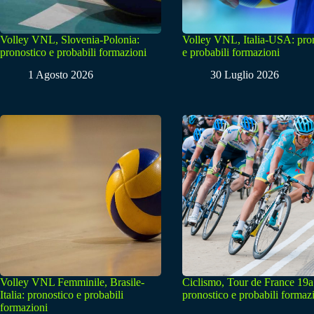
Volley VNL, Slovenia-Polonia:
Volley VNL, Italia-USA: pro
pronostico e probabili formazioni
e probabili formazioni
1 Agosto 2026
30 Luglio 2026
Volley VNL Femminile, Brasile-
Ciclismo, Tour de France 19a
Italia: pronostico e probabili
pronostico e probabili formaz
formazioni