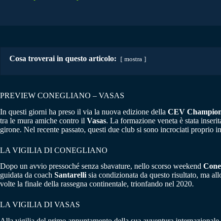
Cosa troverai in questo articolo:
mostra
PREVIEW CONEGLIANO – VASAS
In questi giorni ha preso il via la nuova edizione della
CEV Champions
tra le mura amiche contro il
Vasas
. La formazione veneta è stata inseri
girone. Nel recente passato, questi due club si sono incrociati proprio i
LA VIGILIA DI CONEGLIANO
Dopo un avvio pressoché senza sbavature, nello scorso weekend
Cone
guidata da coach
Santarelli
sia condizionata da questo risultato, ma all
volte la finale della rassegna continentale, trionfando nel 2020.
LA VIGILIA DI VASAS
Alla vigilia del primo appuntamento della sua avventura internazionale,