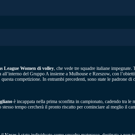
 League Women di volley
, che vede tre squadre italiane impegnate.
ta all’interno del Gruppo A insieme a Mulhouse e Rzeszow, con l’obietti
n questa competizione. In entrambi precedenti, sono state le padrone di c
gliano
è incappata nella prima sconfitta in campionato, cadendo tra le 
o stesso tempo cercherà il pronto riscatto per cominciare al meglio il c
 il
Vasas
è stato individuato come squadra materasso, destinata a non tene