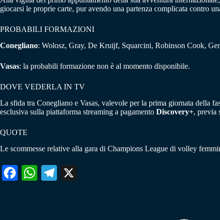
giocarsi le proprie carte, pur avendo una partenza complicata contro un
PROBABILI FORMAZIONI
Conegliano
: Wolosz, Gray, De Kruijf, Squarcini, Robinson Cook, Genn
Vasas
: la probabili formazione non è al momento disponibile.
DOVE VEDERLA IN TV
La sfida tra Conegliano e Vasas, valevole per la prima giornata dell
esclusiva sulla piattaforma streaming a pagamento
Discovery+
, previa
QUOTE
Le scommesse relative alla gara di Champions League di volley femmin
Fa
W
Te
X
ce
ha
le
bo
ts
gr
ok
A
a