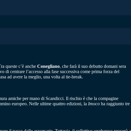
 Tra queste c’è anche
Conegliano
, che farà il suo debutto domani sera
vo di centrare l’accesso alla fase successiva come prima forza del
asa ad avere la meglio, una volta al tie-break.
mura amiche per mano di Scandicci. Il rischio è che la compagine
ammino europeo. Nelle ultime quattro edizioni, la
Imoco
ha raggiunto tre
re il passo dalle avversarie. Tuttavia, il collettivo ungherese proverà a