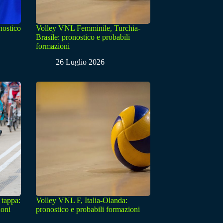
nostico
Volley VNL Femminile, Turchia-
Brasile: pronostico e probabili
formazioni
26 Luglio 2026
 tappa:
Volley VNL F, Italia-Olanda:
ioni
pronostico e probabili formazioni