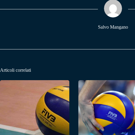
pp
m
Salvo Mangano
Articoli correlati