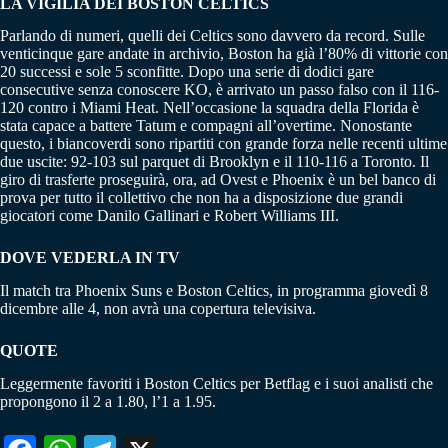
LA VIGILIA DEI BOSTON CELTICS
Parlando di numeri, quelli dei Celtics sono davvero da record. Sulle
venticinque gare andate in archivio, Boston ha già l’80% di vittorie con
20 successi e sole 5 sconfitte. Dopo una serie di dodici gare
consecutive senza conoscere KO, è arrivato un passo falso con il 116-
120 contro i Miami Heat. Nell’occasione la squadra della Florida è
stata capace a battere Tatum e compagni all’overtime. Nonostante
questo, i biancoverdi sono ripartiti con grande forza nelle recenti ultime
due uscite: 92-103 sul parquet di Brooklyn e il 110-116 a Toronto. Il
giro di trasferte proseguirà, ora, ad Ovest e Phoenix è un bel banco di
prova per tutto il collettivo che non ha a disposizione due grandi
giocatori come Danilo Gallinari e Robert Williams III.
DOVE VEDERLA IN TV
Il match tra Phoenix Suns e Boston Celtics, in programma giovedì 8
dicembre alle 4, non avrà una copertura televisiva.
QUOTE
Leggermente favoriti i Boston Celtics per Betflag e i suoi analisti che
propongono il 2 a 1.80, l’1 a 1.95.