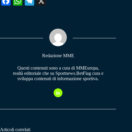
Fa
W
Te
X
ce
ha
le
bo
ts
gr
ok
A
a
pp
m
Redazione MME
Questi contenuti sono a cura di MMEuropa,
realtà editoriale che su Sportnews.BetFlag cura e
sviluppa contenuti di informazione sportiva.
Articoli correlati