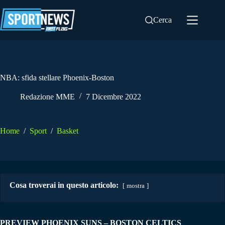
Salta
al
Cerca
contenuto
NBA: sfida stellare Phoenix-Boston
Redazione MME
7 Dicembre 2022
Home
/
Sport
/
Basket
Cosa troverai in questo articolo:
mostra
PREVIEW PHOENIX SUNS – BOSTON CELTICS