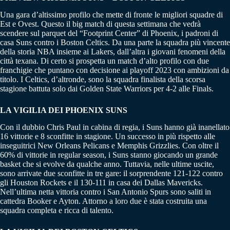
Una gara d’altissimo profilo che mette di fronte le migliori squadre di
Est e Ovest. Questo il big match di questa settimana che vedrà
scendere sul parquet del “Footprint Center” di Phoenix, i padroni di
casa Suns contro i Boston Celtics. Da una parte la squadra più vincente
della storia NBA insieme ai Lakers, dall’altra i giovani fenomeni della
città texana. Di certo si prospetta un match d’alto profilo con due
franchigie che puntano con decisione ai playoff 2023 con ambizioni da
titolo. I Celtics, d’altronde, sono la squadra finalista della scorsa
stagione battuta solo dai Golden State Warriors per 4-2 alle Finals.
LA VIGILIA DEI PHOENIX SUNS
Con il dubbio Chris Paul in cabina di regia, i Suns hanno già inanellato
16 vittorie e 8 sconfitte in stagione. Un successo in più rispetto alle
inseguitrici New Orleans Pelicans e Memphis Grizzlies. Con oltre il
60% di vittorie in regular season, i Suns stanno giocando un grande
basket che si evolve da qualche anno. Tuttavia, nelle ultime uscite,
sono arrivate due sconfitte in tre gare: il sorprendente 121-122 contro
gli Houston Rockets e il 130-111 in casa dei Dallas Mavericks.
Nell’ultima netta vittoria contro i San Antonio Spurs sono saliti in
cattedra Booker e Ayton. Attorno a loro due è stata costruita una
squadra completa e ricca di talento.