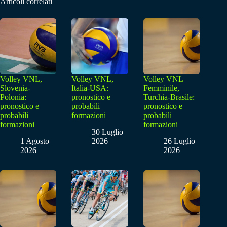
Articoli correlati
Volley VNL,
Volley VNL,
Volley VNL
Slovenia-
Italia-USA:
Femminile,
Polonia:
pronostico e
Turchia-Brasile:
pronostico e
probabili
pronostico e
probabili
formazioni
probabili
formazioni
formazioni
30 Luglio
1 Agosto
2026
26 Luglio
2026
2026