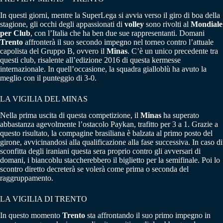
In questi giorni, mentre la SuperLega si avvia verso il giro di boa della
stagione, gli occhi degli appassionati di
volley
sono rivolti al
Mondiale
per Club
, con l’Italia che ha ben due sue rappresentanti. Domani
Trento
affronterà il suo secondo impegno nel torneo contro l’attuale
capolista del Gruppo B, ovvero il
Minas
. C’è un unico precedente tra
questi club, risalente all’edizione 2016 di questa kermesse
internazionale. In quell’occasione, la squadra gialloblù ha avuto la
meglio con il punteggio di 3-0.
LA VIGILIA DEL MINAS
Nella prima uscita di questa competizione, il
Minas
ha superato
abbastanza agevolmente l’ostacolo Paykan, trafitto per 3 a 1. Grazie a
questo risultato, la compagine brasiliana è balzata al primo posto del
girone, avvicinandosi alla qualificazione alla fase successiva. In caso di
sconfitta degli iraniani questa sera proprio contro gli avversari di
domani, i biancoblu staccherebbero il biglietto per la semifinale. Poi lo
scontro diretto decreterà se volerà come prima o seconda del
raggruppamento.
LA VIGILIA DI TRENTO
In questo momento
Trento
sta affrontando il suo primo impegno in