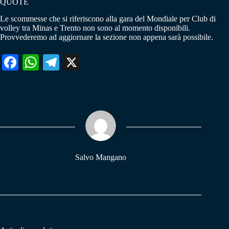
QUOTE
Le scommesse che si riferiscono alla gara del Mondiale per Club di
volley tra Minas e Trento non sono al momento disponibili.
Provvederemo ad aggiornare la sezione non appena sarà possibile.
Fa
W
Te
X
ce
ha
le
bo
ts
gr
ok
A
a
pp
m
Salvo Mangano