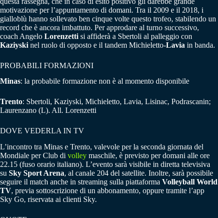
questa rassegna, che in caso di esito positivo gli darebbe grande
motivazione per l’appuntamento di domani. Tra il 2009 e il 2018, i
gialloblù hanno sollevato ben cinque volte questo trofeo, stabilendo un
record che è ancora imbattuto. Per approdare al turno successivo,
coach Angelo
Lorenzetti
si affiderà a Sbertoli al palleggio con
Kaziyski
nel ruolo di opposto e il tandem Michieletto-
Lavia
in banda.
PROBABILI FORMAZIONI
Minas
: la probabile formazione non è al momento disponibile
Trento
: Sbertoli, Kaziyski, Michieletto, Lavia, Lisinac, Podrascanin;
Laurenzano (L). All. Lorenzetti
DOVE VEDERLA IN TV
L’incontro tra Minas e Trento, valevole per la seconda giornata del
Mondiale per Club di
volley
maschile, è previsto per domani alle ore
22.15 (fuso orario italiano). L’evento sarà visibile in diretta televisiva
su
Sky Sport Arena
, al canale 204 del satellite. Inoltre, sarà possibile
seguire il match anche in streaming sulla piattaforma
Volleyball World
TV
, previa sottoscrizione di un abbonamento, oppure tramite l’app
Sky Go, riservata ai clienti Sky.