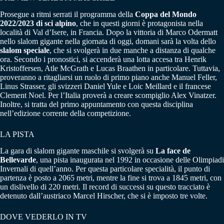
Prosegue a ritmi serrati il programma della
Coppa del Mondo
2022/2023 di sci alpino
, che in questi giorni è protagonista nella
località di Val d’Isere, in Francia. Dopo la vittoria di Marco Odermatt
nello slalom gigante nella giornata di oggi, domani sarà la volta dello
slalom speciale
, che si svolgerà in due manche a distanza di qualche
ora. Secondo i pronostici, si accenderà una lotta accesa tra Henrik
Kristoffersen, Atle McGrath e Lucas Braathen in particolare. Tuttavia,
proveranno a ritagliarsi un ruolo di primo piano anche Manuel Feller,
Linus Strasser, gli svizzeri Daniel Yule e Loic Meillard e il francese
Clement Noel. Per l’Italia proverà a creare scompiglio Alex Vinatzer.
Inoltre, si tratta del primo appuntamento con questa disciplina
nell’edizione corrente della competizione.
LA PISTA
La gara di slalom gigante maschile si svolgerà su
La face de
Bellevarde
, una pista inaugurata nel 1992 in occasione delle Olimpiadi
Invernali di quell’anno. Per questa particolare specialità, il punto di
partenza è posto a 2065 metri, mentre la fine si trova a 1845 metri, con
un dislivello di 220 metri. Il record di successi su questo tracciato è
detenuto dall’austriaco Marcel Hirscher, che si è imposto tre volte.
DOVE VEDERLO IN TV