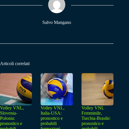
pp
m
Salvo Mangano
Articoli correlati
Volley VNL,
Volley VNL,
Volley VNL
Slovenia-
Italia-USA:
Femminile,
Polonia:
pronostico e
Turchia-Brasile:
pronostico e
probabili
pronostico e
probabili
formazioni
probabili