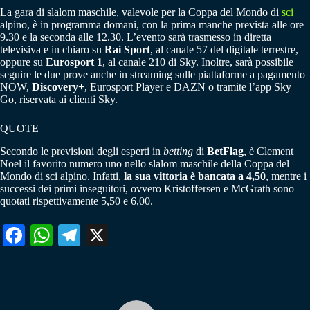
La gara di slalom maschile, valevole per la Coppa del Mondo di
sci
alpino, è in programma domani, con la prima manche prevista alle ore
9.30 e la seconda alle 12.30. L’evento sarà trasmesso in diretta
televisiva e in chiaro su
Rai Sport
, al canale 57 del digitale terrestre,
oppure su
Eurosport 1
, al canale 210 di Sky. Inoltre, sarà possibile
seguire le due prove anche in streaming sulle piattaforme a pagamento
NOW,
Discovery+
, Eurosport Player e DAZN o tramite l’app Sky
Go, riservata ai clienti Sky.
QUOTE
Secondo le previsioni degli esperti in
betting
di
BetFlag
, è Clement
Noel il favorito numero uno nello slalom maschile della Coppa del
Mondo di sci alpino. Infatti,
la sua vittoria è bancata a 4,50
, mentre i
successi dei primi inseguitori, ovvero Kristoffersen e McGrath sono
quotati rispettivamente 5,50 e 6,00.
Fa
W
Te
X
ce
ha
le
bo
ts
gr
ok
A
a