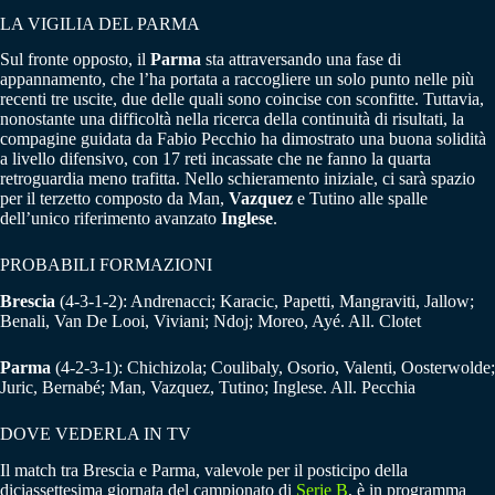
LA VIGILIA DEL PARMA
Sul fronte opposto, il
Parma
sta attraversando una fase di
appannamento, che l’ha portata a raccogliere un solo punto nelle più
recenti tre uscite, due delle quali sono coincise con sconfitte. Tuttavia,
nonostante una difficoltà nella ricerca della continuità di risultati, la
compagine guidata da Fabio Pecchio ha dimostrato una buona solidità
a livello difensivo, con 17 reti incassate che ne fanno la quarta
retroguardia meno trafitta. Nello schieramento iniziale, ci sarà spazio
per il terzetto composto da Man,
Vazquez
e Tutino alle spalle
dell’unico riferimento avanzato
Inglese
.
PROBABILI FORMAZIONI
Brescia
(4-3-1-2): Andrenacci; Karacic, Papetti, Mangraviti, Jallow;
Benali, Van De Looi, Viviani; Ndoj; Moreo, Ayé. All. Clotet
Parma
(4-2-3-1): Chichizola; Coulibaly, Osorio, Valenti, Oosterwolde;
Juric, Bernabé; Man, Vazquez, Tutino; Inglese. All. Pecchia
DOVE VEDERLA IN TV
Il match tra Brescia e Parma, valevole per il posticipo della
diciassettesima giornata del campionato di
Serie B
, è in programma