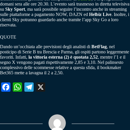
domani sera alle ore 20.30. L’evento sarà trasmesso in diretta televisiva
su
Sky Sport
, ma sarà possibile seguire l’incontro anche in streaming
sulle piattaforme a pagamento NOW, DAZN ed
Helbiz Live
. Inoltre, i
clienti Sky potranno guardarlo anche tramite l’app Sky Go a loro
riservata.
QUOTE
Dando un’occhiata alle previsioni degli analisti di
BetFlag
, nel
posticipo di Serie B tra Brescia e Parma, gli ospiti partono leggermente
favoriti. Infatti,
la vittoria esterna (2) è quotata 2,52
, mentre l’1 e il
segno X vengono pagati rispettivamente 2,85 e 3,10. Nel palinsesto
complessivo delle scommesse relative a questa sfida, il bookmaker
Bet365 mette a lavagna il 2 a 2,50.
Fa
W
Te
X
ce
ha
le
bo
ts
gr
ok
A
a
pp
m