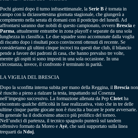
Pochi giorni dopo il turno infrasettimanale, la
Serie B
è tornata in
campo con la diciassettesima giornata stagionale, che giungerà a
compimento nella serata di domani con il posticipo del lunedì. Ad
affrontarsi saranno due nobili di questo campionato, ovvero
Brescia
e
Parma
, attualmente entrambe in zona playoff e separate da una sola
lunghezza in classifica. Le due squadre sono accomunate dalla voglia
di riscatto dopo i risultati poco convincenti ottenuti di recente. Se
consideriamo gli ultimi cinque incroci tra questi due club, il bilancio
pende a favore dei padroni di casa, che hanno prevalso tre volte,
mentre gli ospiti si sono imposti in una sola occasione. In una
circostanza, invece, il confronto è terminato in parità.
LA VIGILIA DEL BRESCIA
Dopo la sconfitta interna subita per mano della Reggina, il
Brescia
non
è riuscito a pieno a rialzare la testa, impattando sul Cosenza
nell’impegno successivo. La formazione allenata da Pep
Clotet
ha
riscontrato qualche difficoltà in fase realizzativa, visto che in tre delle
ultime cinque partite giocate non è riuscita a bucare le porte avversarie.
In generale ha il dodicesimo attacco più prolifico del torneo.
Nell’undici di partenza, il tecnico spagnolo punterà sul tandem
offensivo formato da Moreo e
Ayè
, che sarà supportato sulla linea
trequarti da
Ndoj
.