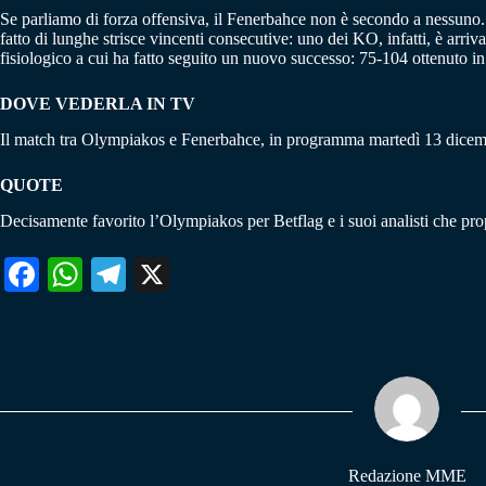
Se parliamo di forza offensiva, il Fenerbahce non è secondo a nessuno. Il
fatto di lunghe strisce vincenti consecutive: uno dei KO, infatti, è arri
fisiologico a cui ha fatto seguito un nuovo successo: 75-104 ottenuto i
DOVE VEDERLA IN TV
Il match tra Olympiakos e Fenerbahce, in programma martedì 13 dicembr
QUOTE
Decisamente favorito l’Olympiakos per Betflag e i suoi analisti che pro
Fa
W
Te
X
ce
ha
le
bo
ts
gr
ok
A
a
pp
m
Redazione MME