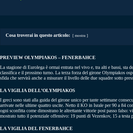
Cosa troverai in questo articolo:
mostra
PREVIEW OLYMPIAKOS – FENERBAHCE
La stagione di Eurolega è ormai entrata nel vivo e, tra alti e bassi, sta 
classifica e il prossimo turno. La terza forza del girone Olympiakos ospit
sfida che servirà anche a misurare il livello delle due squadre sotto pre
LA VIGILIA DELL’OLYMPIAKOS
I greci sono stati alla guida del girone unico per tante settimane consecut
arrivate nelle ultime quattro uscite. Netto il KO in Israle per 90 a 84 c
ogni sconfitta come dimostrano le altrettante vittorie post passo falso:
mostrato tutto il potenziale offensivo: 19 punti di Vezenkov, 15 a testa p
LA VIGILIA DEL FENERBAHCE