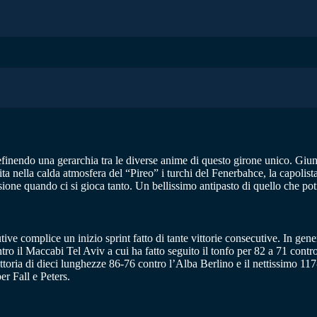
definendo una gerarchia tra le diverse anime di questo girone unico. Giunt
a nella calda atmosfera del “Pireo” i turchi del Fenerbahce, la capolista.
ssione quando ci si gioca tanto. Un bellissimo antipasto di quello che pot
ive complice un inizio sprint fatto di tante vittorie consecutive. In gener
ontro il Maccabi Tel Aviv a cui ha fatto seguito il tonfo per 82 a 71 con
 vittoria di dieci lunghezze 86-76 contro l’Alba Berlino e il nettissimo 
er Fall e Peters.