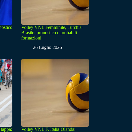
nostico
Volley VNL Femminile, Turchia-
Brasile: pronostico e probabili
formazioni
26 Luglio 2026
 tappa:
Volley VNL F, Italia-Olanda: