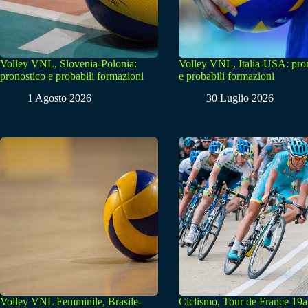
Volley VNL, Slovenia-Polonia:
Volley VNL, Italia-USA: pro
pronostico e probabili formazioni
e probabili formazioni
1 Agosto 2026
30 Luglio 2026
Volley VNL Femminile, Brasile-
Ciclismo, Tour de France 19a