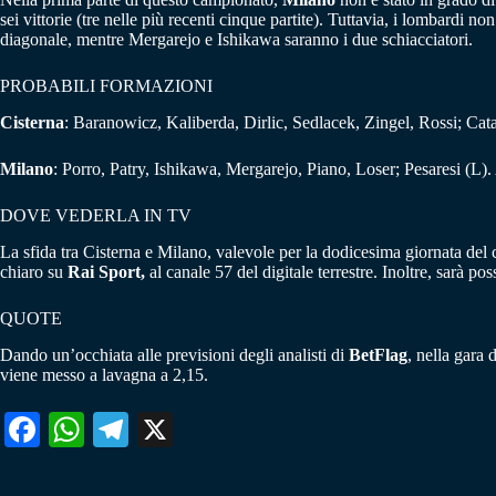
sei vittorie (tre nelle più recenti cinque partite). Tuttavia, i lombardi 
diagonale, mentre Mergarejo e Ishikawa saranno i due schiacciatori.
PROBABILI FORMAZIONI
Cisterna
: Baranowicz, Kaliberda, Dirlic, Sedlacek, Zingel, Rossi; Catan
Milano
: Porro, Patry, Ishikawa, Mergarejo, Piano, Loser; Pesaresi (L).
DOVE VEDERLA IN TV
La sfida tra Cisterna e Milano, valevole per la dodicesima giornata de
chiaro su
Rai Sport,
al canale 57 del digitale terrestre. Inoltre, sarà 
QUOTE
Dando un’occhiata alle previsioni degli analisti di
BetFlag
, nella gara 
viene messo a lavagna a 2,15.
Fa
W
Te
X
ce
ha
le