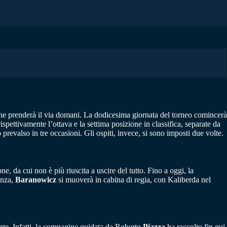
, che prenderà il via domani. La dodicesima giornata del torneo comincerà
pettivamente l’ottava e la settima posizione in classifica, separate da
prevalso in tre occasioni. Gli ospiti, invece, si sono imposti due volte.
ne, da cui non è più riuscita a uscire del tutto. Fino a oggi, la
tenza,
Baranowicz
si muoverà in cabina di regia, con Kaliberda nel
nante. Infatti, la compagine guidata da Roberto
Piazza
ha raccolto fin qui