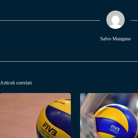
bo
ts
gr
ok
A
a
pp
m
Salvo Mangano
Articoli correlati