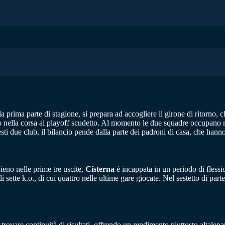
a prima parte di stagione, si prepara ad accogliere il girone di ritorno
o nella corsa ai playoff scudetto. Al momento le due squadre occupano ris
ti due club, il bilancio pende dalla parte dei padroni di casa, che hanno 
ieno nelle prime tre uscite,
Cisterna
è incappata in un periodo di flessio
i sette k.o., di cui quattro nelle ultime gare giocate. Nel sestetto di par
 trovare continuità di risultati, offrendo un rendimento piuttosto altale