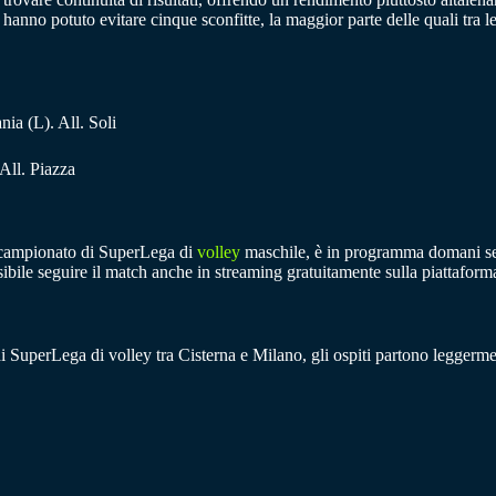
non hanno potuto evitare cinque sconfitte, la maggior parte delle quali tr
ia (L). All. Soli
 All. Piazza
l campionato di SuperLega di
volley
maschile, è in programma domani sera 
possibile seguire il match anche in streaming gratuitamente sulla piattaf
di SuperLega di volley tra Cisterna e Milano, gli ospiti partono leggerment