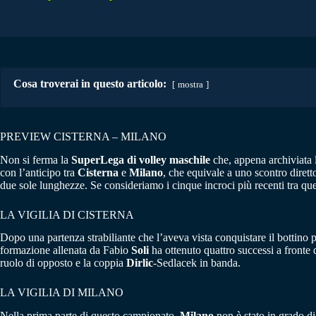
Cosa troverai in questo articolo:
mostra
PREVIEW CISTERNA – MILANO
Non si ferma la
SuperLega di volley maschile
che, appena archiviata l
con l’anticipo tra
Cisterna
e
Milano
, che equivale a uno scontro dirett
due sole lunghezze. Se consideriamo i cinque incroci più recenti tra ques
LA VIGILIA DI CISTERNA
Dopo una partenza strabiliante che l’aveva vista conquistare il bottino p
formazione allenata da Fabio
Soli
ha ottenuto quattro successi a fronte d
ruolo di opposto e la coppia
Dirlic
-Sedlacek in banda.
LA VIGILIA DI MILANO
Nella prima parte di questo campionato,
Milano
non è stato in grado di