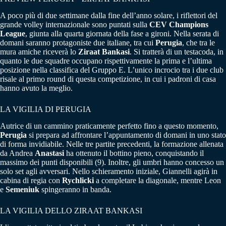
A poco più di due settimane dalla fine dell’anno solare, i riflettori del
grande volley internazionale sono puntati sulla
CEV Champions
League
, giunta alla quarta giornata della fase a gironi. Nella serata di
domani saranno protagoniste due italiane, tra cui
Perugia
, che tra le
mura amiche riceverà lo
Ziraat Bankasi
. Si tratterà di un testacoda, in
quanto le due squadre occupano rispettivamente la prima e l’ultima
posizione nella classifica del Gruppo E. L’unico incrocio tra i due club
risale al primo round di questa competizione, in cui i padroni di casa
hanno avuto la meglio.
LA VIGILIA DI PERUGIA
Autrice di un cammino praticamente perfetto fino a questo momento,
Perugia
si prepara ad affrontare l’appuntamento di domani in uno stato
di forma invidiabile. Nelle tre partite precedenti, la formazione allenata
da Andrea
Anastasi
ha ottenuto il bottino pieno, conquistando il
massimo dei punti disponibili (9). Inoltre, gli umbri hanno concesso un
solo set agli avversari. Nello schieramento iniziale, Giannelli agirà in
cabina di regia con
Rychlicki
a completare la diagonale, mentre Leon
e
Semeniuk
spingeranno in banda.
LA VIGILIA DELLO ZIRAAT BANKASI