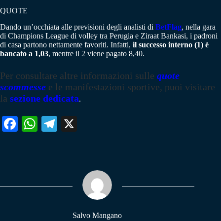
QUOTE
Dando un’occhiata alle previsioni degli analisti di
BetFlag
, nella gara
di Champions League di volley tra Perugia e Ziraat Bankasi, i padroni
di casa partono nettamente favoriti. Infatti,
il successo interno (1) è
bancato a 1,03
, mentre il 2 viene pagato 8,40.
Per consultare altre informazioni sulle
quote
scommesse
e le manifestazioni sportive, puoi visitare
la
sezione dedicata
.
Fa
W
Te
X
ce
ha
le
bo
ts
gr
ok
A
a
pp
m
Salvo Mangano