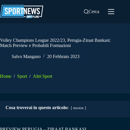
Salta
al
Cerca
contenuto
Volley Champions League 2022/23, Perugia-Ziraat Bankasi:
Match Preview e Probabili Formazioni
Salvo Mangano
20 Febbraio 2023
Home
/
Sport
/
Altri Sport
Cosa troverai in questo articolo:
mostra
PREVIEW PERUGIA – ZIRAAT BANKASI