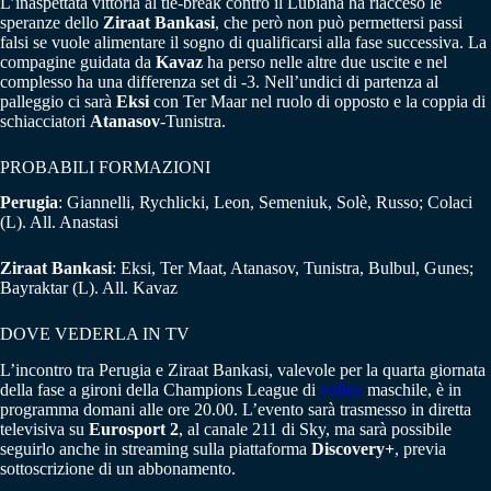
L’inaspettata vittoria al tie-break contro il Lubiana ha riacceso le
speranze dello
Ziraat Bankasi
, che però non può permettersi passi
falsi se vuole alimentare il sogno di qualificarsi alla fase successiva. La
compagine guidata da
Kavaz
ha perso nelle altre due uscite e nel
complesso ha una differenza set di -3. Nell’undici di partenza al
palleggio ci sarà
Eksi
con Ter Maar nel ruolo di opposto e la coppia di
schiacciatori
Atanasov
-Tunistra.
PROBABILI FORMAZIONI
Perugia
: Giannelli, Rychlicki, Leon, Semeniuk, Solè, Russo; Colaci
(L). All. Anastasi
Ziraat Bankasi
: Eksi, Ter Maat, Atanasov, Tunistra, Bulbul, Gunes;
Bayraktar (L). All. Kavaz
DOVE VEDERLA IN TV
L’incontro tra Perugia e Ziraat Bankasi, valevole per la quarta giornata
della fase a gironi della Champions League di
volley
maschile, è in
programma domani alle ore 20.00. L’evento sarà trasmesso in diretta
televisiva su
Eurosport 2
, al canale 211 di Sky, ma sarà possibile
seguirlo anche in streaming sulla piattaforma
Discovery+
, previa
sottoscrizione di un abbonamento.