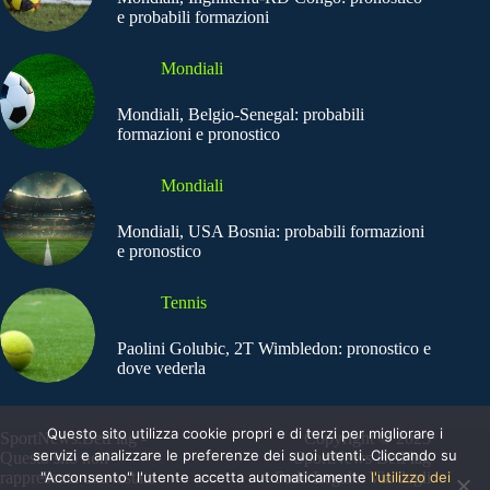
e probabili formazioni
Mondiali
Mondiali, Belgio-Senegal: probabili
formazioni e pronostico
Mondiali
Mondiali, USA Bosnia: probabili formazioni
e pronostico
Tennis
Paolini Golubic, 2T Wimbledon: pronostico e
dove vederla
Questo sito utilizza cookie propri e di terzi per migliorare i
SportNews.BetFlag -
Copyright © 2025
servizi e analizzare le preferenze dei suoi utenti. Cliccando su
Questo sito non
SportNews BetFlag
"Acconsento" l'utente accetta automaticamente
l'utilizzo dei
rappresenta una testata
Sede Legale: Via degli