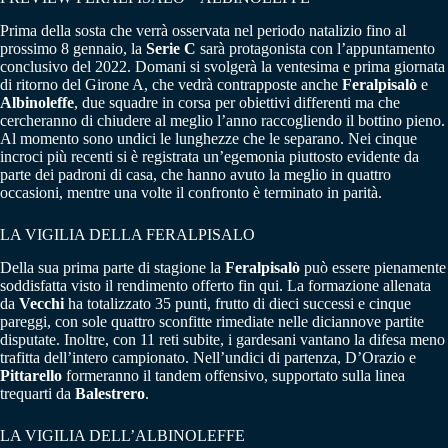
Prima della sosta che verrà osservata nel periodo natalizio fino al
prossimo 8 gennaio, la
Serie C
sarà protagonista con l’appuntamento
conclusivo del 2022. Domani si svolgerà la ventesima e prima giornata
di ritorno del Girone A, che vedrà contrapposte anche
Feralpisalò
e
Albinoleffe
, due squadre in corsa per obiettivi differenti ma che
cercheranno di chiudere al meglio l’anno raccogliendo il bottino pieno.
Al momento sono undici le lunghezze che le separano. Nei cinque
incroci più recenti si è registrata un’egemonia piuttosto evidente da
parte dei padroni di casa, che hanno avuto la meglio in quattro
occasioni, mentre una volte il confronto è terminato in parità.
LA VIGILIA DELLA FERALPISALO
Della sua prima parte di stagione la
Feralpisalò
può essere pienamente
soddisfatta visto il rendimento offerto fin qui. La formazione allenata
da
Vecchi
ha totalizzato 35 punti, frutto di dieci successi e cinque
pareggi, con sole quattro sconfitte rimediate nelle diciannove partite
disputate. Inoltre, con 11 reti subite, i gardesani vantano la difesa meno
trafitta dell’intero campionato. Nell’undici di partenza, D’Orazio e
Pittarello
formeranno il tandem offensivo, supportato sulla linea
trequarti da
Balestrero
.
LA VIGILIA DELL’ALBINOLEFFE