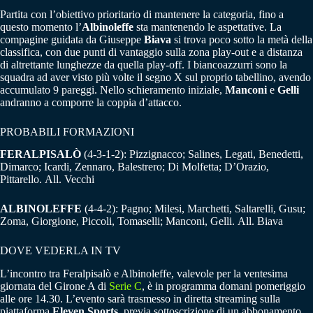
Partita con l’obiettivo prioritario di mantenere la categoria, fino a
questo momento l’
Albinoleffe
sta mantenendo le aspettative. La
compagine guidata da Giuseppe
Biava
si trova poco sotto la metà della
classifica, con due punti di vantaggio sulla zona play-out e a distanza
di altrettante lunghezze da quella play-off. I biancoazzurri sono la
squadra ad aver visto più volte il segno X sul proprio tabellino, avendo
accumulato 9 pareggi. Nello schieramento iniziale,
Manconi
e
Gelli
andranno a comporre la coppia d’attacco.
PROBABILI FORMAZIONI
FERALPISALÒ
(4-3-1-2): Pizzignacco; Salines, Legati, Benedetti,
Dimarco; Icardi, Zennaro, Balestrero; Di Molfetta; D’Orazio,
Pittarello. All. Vecchi
ALBINOLEFFE
(4-4-2): Pagno; Milesi, Marchetti, Saltarelli, Gusu;
Zoma, Giorgione, Piccoli, Tomaselli; Manconi, Gelli. All. Biava
DOVE VEDERLA IN TV
L’incontro tra Feralpisalò e Albinoleffe, valevole per la ventesima
giornata del Girone A di
Serie C
, è in programma domani pomeriggio
alle ore 14.30. L’evento sarà trasmesso in diretta streaming sulla
piattaforma
Eleven Sports
, previa sottoscrizione di un abbonamento.