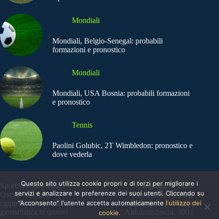
Mondiali
Mondiali, Belgio-Senegal: probabili
formazioni e pronostico
Mondiali
Mondiali, USA Bosnia: probabili formazioni
e pronostico
Tennis
Paolini Golubic, 2T Wimbledon: pronostico e
dove vederla
Questo sito utilizza cookie propri e di terzi per migliorare i
SportNews.BetFlag -
Copyright © 2025
servizi e analizzare le preferenze dei suoi utenti. Cliccando su
Questo sito non
SportNews BetFlag
"Acconsento" l'utente accetta automaticamente
l'utilizzo dei
rappresenta una testata
Sede Legale: Via degli
giornalistica in quanto
Aldobrandeschi, 300 |
cookie.