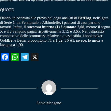
QUOTE
Dando un’occhiata alle previsioni degli analisti di
BetFlag
, nella gara
di Serie C tra Feralpisalò e Albinoleffe, i padroni di casa partono
favoriti. Infatti,
il successo interno (1) è quotato 2,08
, mentre il segno
X e il 2 vengono pagati rispettivamente 3,15 e 3,65. Nel palinsesto
complessivo delle scommesse relative a questa sfida, i bookmaker
GoldBet e Better propongono l’1 a 1,82; SNAI, invece, lo mette a
lavagna a 1,90.
Fa
W
Te
X
ce
ha
le
bo
ts
gr
ok
A
a
pp
m
Salvo Mangano