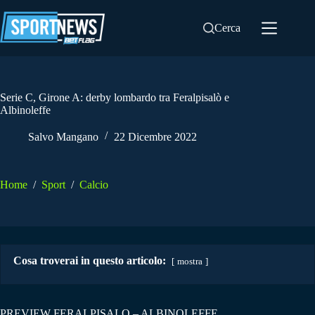
Salta
al
Cerca
contenuto
Serie C, Girone A: derby lombardo tra Feralpisalò e
Albinoleffe
Salvo Mangano
22 Dicembre 2022
Home
/
Sport
/
Calcio
Cosa troverai in questo articolo:
mostra
PREVIEW FERALPISALO – ALBINOLEFFE