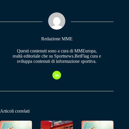
bo
ts
gr
ok
A
a
pp
m
Redazione MME
Questi contenuti sono a cura di MMEuropa,
realtà editoriale che su Sportnews.BetFlag cura e
sviluppa contenuti di informazione sportiva.
Articoli correlati