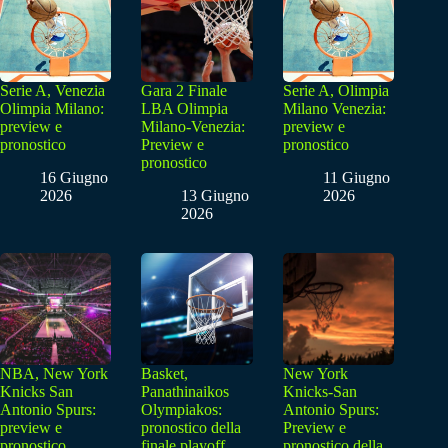
Serie A, Venezia
Gara 2 Finale
Serie A, Olimpia
Olimpia Milano:
LBA Olimpia
Milano Venezia:
preview e
Milano-Venezia:
preview e
pronostico
Preview e
pronostico
pronostico
16 Giugno
11 Giugno
2026
13 Giugno
2026
2026
NBA, New York
Basket,
New York
Knicks San
Panathinaikos
Knicks-San
Antonio Spurs:
Olympiakos:
Antonio Spurs:
preview e
pronostico della
Preview e
pronostico
finale playoff
pronostico della