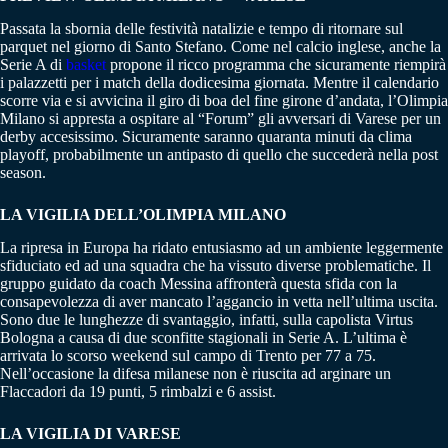
Passata la sbornia delle festività natalizie e tempo di ritornare sul
parquet nel giorno di Santo Stefano. Come nel calcio inglese, anche la
Serie A di
basket
propone il ricco programma che sicuramente riempirà
i palazzetti per i match della dodicesima giornata. Mentre il calendario
scorre via e si avvicina il giro di boa del fine girone d’andata, l’Olimpia
Milano si appresta a ospitare al “Forum” gli avversari di Varese per un
derby accesissimo. Sicuramente saranno quaranta minuti da clima
playoff, probabilmente un antipasto di quello che succederà nella post
season.
LA VIGILIA DELL’OLIMPIA MILANO
La ripresa in Europa ha ridato entusiasmo ad un ambiente leggermente
sfiduciato ed ad una squadra che ha vissuto diverse problematiche. Il
gruppo guidato da coach Messina affronterà questa sfida con la
consapevolezza di aver mancato l’aggancio in vetta nell’ultima uscita.
Sono due le lunghezze di svantaggio, infatti, sulla capolista Virtus
Bologna a causa di due sconfitte stagionali in Serie A. L’ultima è
arrivata lo scorso weekend sul campo di Trento per 77 a 75.
Nell’occasione la difesa milanese non è riuscita ad arginare un
Flaccadori da 19 punti, 5 rimbalzi e 6 assist.
LA VIGILIA DI VARESE