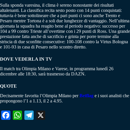
Sulla sponda varesina, il clima è sereno nonostante dei risultati
altalenanti. La classifica recita sesto posto con 14 punti conquistati:
tuttavia è bene sottolineare che a pari punti ci sono anche Trento e
Pesaro mentre Tortona è a soli due lunghezze di vantaggio. Nell’ultima
giornata la squadra ha reagito bene al periodo negativo: successo per
104 a 99 contro Trieste all’overtime con i 29 punti di Ross. Una grande
prestazione fatta anche di sacrificio e grinta per porre termine alla
striscia di due sconfitte consecutive: 100-108 contro la Virtus Bologna
e 101-93 in casa di Pesaro nello scontro diretto.
DOVE VEDERLA IN TV
Il match tra Olimpia Milano e Varese, in programma lunedì 26
dicembre alle 18:30, sarà trasmesso da DAZN.
QUOTE
Decisamente favorita l’Olimpia Milano per
Betflag
e i suoi analisti che
propongono l’1 a 1.13, il 2 a 4.95.
Fa
W
Te
X
ce
ha
le