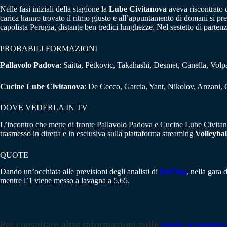
Nelle fasi iniziali della stagione la
Lube Civitanova
aveva riscontrato q
carica hanno trovato il ritmo giusto e all’appuntamento di domani si pr
capolista Perugia, distante ben tredici lunghezze. Nel sestetto di parten
PROBABILI FORMAZIONI
Pallavolo Padova
: Saitta, Petkovic, Takahashi, Desmet, Canella, Volpa
Cucine Lube Civitanova
: De Cecco, Garcia, Yant, Nikolov, Anzani, 
DOVE VEDERLA IN TV
L’incontro che mette di fronte Pallavolo Padova e Cucine Lube Civitano
trasmesso in diretta e in esclusiva sulla piattaforma streaming
Volleyba
QUOTE
Dando un’occhiata alle previsioni degli analisti di
BetFlag
, nella gara 
mentre l’1 viene messo a lavagna a 5,65.
Per consultare altre informazioni sulle
quote scommes