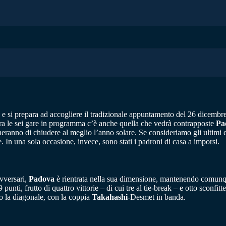
 e si prepara ad accogliere il tradizionale appuntamento del 26 dicemb
tra le sei gare in programma c’è anche quella che vedrà contrapposte
Pa
eranno di chiudere al meglio l’anno solare. Se consideriamo gli ultimi ci
 In una sola occasione, invece, sono stati i padroni di casa a imporsi.
avversari,
Padova
è rientrata nella sua dimensione, mantenendo comunque
punti, frutto di quattro vittorie – di cui tre al tie-break – e otto sconfi
 la diagonale, con la coppia
Takahashi
-Desmet in banda.