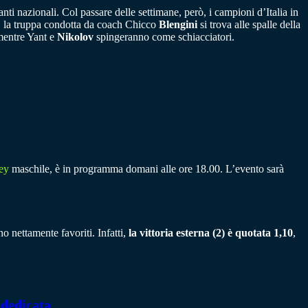
nti nazionali. Col passare delle settimane, però, i campioni d’Italia in
e, la truppa condotta da coach Chicco
Blengini
si trova alle spalle della
 mentre Yant e
Nikolov
spingeranno come schiacciatori.
ey
maschile, è in programma domani alle ore 18.00. L’evento sarà
o nettamente favoriti. Infatti,
la vittoria esterna (2) è quotata 1,10
,
 dedicata