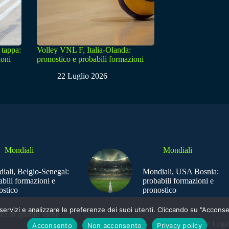
 tappa:
Volley VNL F, Italia-Olanda:
ioni
pronostico e probabili formazioni
22 Luglio 2026
Mondiali
Mondiali
iali, Belgio-Senegal:
Mondiali, USA Bosnia:
abili formazioni e
probabili formazioni e
ostico
pronostico
e i servizi e analizzare le preferenze dei suoi utenti. Cliccando su "Acco
ica in quanto viene
Sede Legal
Acconsento
Non acconsento
Privacy policy