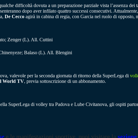
ualche difficoltà dovuta a un preparazione parziale vista l’assenza dei ta
esenteranno dopo aver infilato quattro successi consecutivi. Attualment
za,
De Cecco
agirà in cabina di regia, con Garcia nel ruolo di opposto,
to; Zenger (L). All. Cuttini
Chinenyeze; Balaso (L). All. Blengini
va, valevole per la seconda giornata di ritorno della SuperLega di
voll
ll World TV
, previa sottoscrizione di un abbonamento.
della SuperLega di volley tra Padova e Lube Civitanova, gli ospiti parton
se
e le manifestazioni sportive, puoi visitare la
sezione