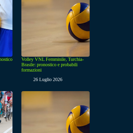
nostico
Volley VNL Femminile, Turchia-
Brasile: pronostico e probabili
formazioni
26 Luglio 2026