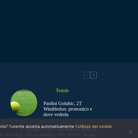
Tennis
Paolini Golubic, 2T
Wimbledon: pronostico e
dove vederla
nsento" l'utente accetta automaticamente
l'utilizzo dei cookie.
Copyright © 2025 SportNews BetFlag
e: Via degli Aldobrandeschi, 300 | 00163 | Roma