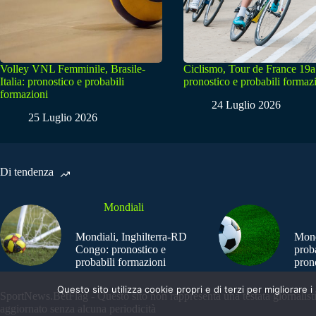
Volley VNL Femminile, Brasile-
Ciclismo, Tour de France 19a
Italia: pronostico e probabili
pronostico e probabili formaz
formazioni
24 Luglio 2026
25 Luglio 2026
Di tendenza
Mondiali
Mondiali, Inghilterra-RD
Mond
Congo: pronostico e
prob
probabili formazioni
pron
Questo sito utilizza cookie propri e di terzi per migliorar
SportNews.BetFlag - Questo sito non rappresenta una testata giornalist
aggiornato senza alcuna periodicità