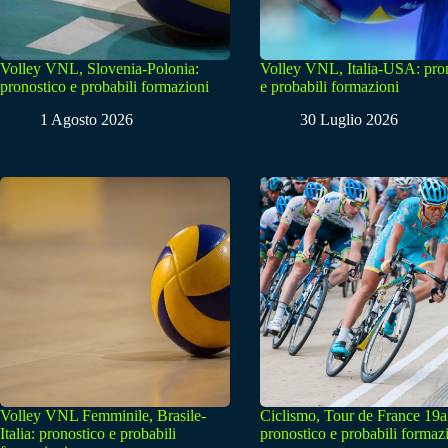
Volley VNL, Slovenia-Polonia:
Volley VNL, Italia-USA: pro
pronostico e probabili formazioni
e probabili formazioni
1 Agosto 2026
30 Luglio 2026
Volley VNL Femminile, Brasile-
Ciclismo, Tour de France 19a
Italia: pronostico e probabili
pronostico e probabili formaz