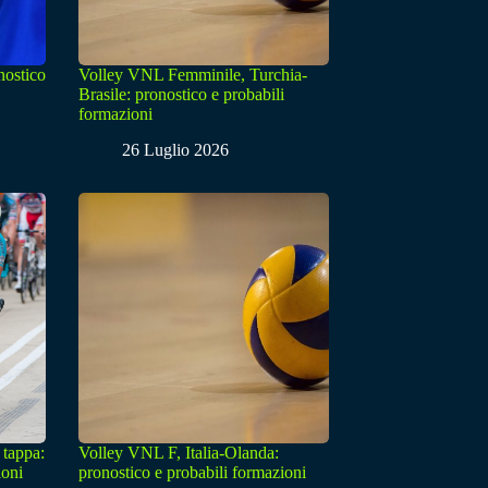
nostico
Volley VNL Femminile, Turchia-
Brasile: pronostico e probabili
formazioni
26 Luglio 2026
 tappa:
Volley VNL F, Italia-Olanda:
ioni
pronostico e probabili formazioni