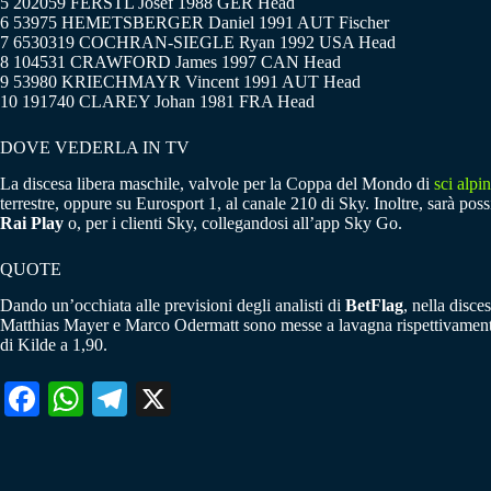
5 202059 FERSTL Josef 1988 GER Head
6 53975 HEMETSBERGER Daniel 1991 AUT Fischer
7 6530319 COCHRAN-SIEGLE Ryan 1992 USA Head
8 104531 CRAWFORD James 1997 CAN Head
9 53980 KRIECHMAYR Vincent 1991 AUT Head
10 191740 CLAREY Johan 1981 FRA Head
DOVE VEDERLA IN TV
La discesa libera maschile, valvole per la Coppa del Mondo di
sci alpi
terrestre, oppure su Eurosport 1, al canale 210 di Sky. Inoltre, sarà p
Rai Play
o, per i clienti Sky, collegandosi all’app Sky Go.
QUOTE
Dando un’occhiata alle previsioni degli analisti di
BetFlag
, nella disce
Matthias Mayer e Marco Odermatt sono messe a lavagna rispettivamente 
di Kilde a 1,90.
Fa
W
Te
X
ce
ha
le
bo
ts
gr