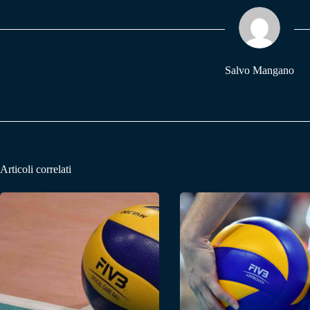
ok
A
a
pp
m
Salvo Mangano
Articoli correlati