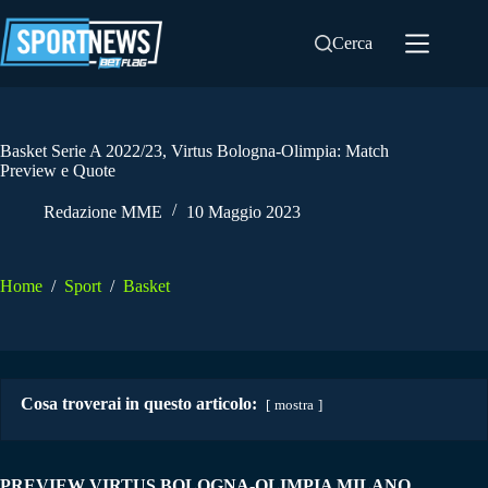
Salta
al
Cerca
contenuto
Basket Serie A 2022/23, Virtus Bologna-Olimpia: Match
Preview e Quote
Redazione MME
10 Maggio 2023
Home
/
Sport
/
Basket
Cosa troverai in questo articolo:
mostra
PREVIEW VIRTUS BOLOGNA-OLIMPIA MILANO