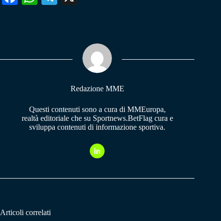
ce
ha
le
bo
ts
gr
ok
A
a
pp
m
Redazione MME
Questi contenuti sono a cura di MMEuropa,
realtà editoriale che su Sportnews.BetFlag cura e
sviluppa contenuti di informazione sportiva.
Articoli correlati