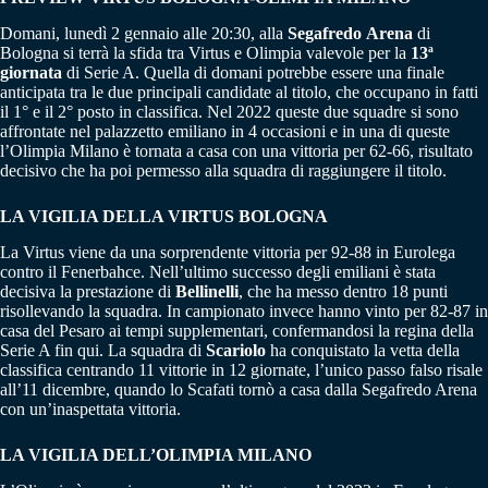
Domani, lunedì 2 gennaio alle 20:30, alla
Segafredo
Arena
di
Bologna si terrà la sfida tra Virtus e Olimpia valevole per la
13ª
giornata
di Serie A. Quella di domani potrebbe essere una finale
anticipata tra le due principali candidate al titolo, che occupano in fatti
il 1° e il 2° posto in classifica. Nel 2022 queste due squadre si sono
affrontate nel palazzetto emiliano in 4 occasioni e in una di queste
l’Olimpia Milano è tornata a casa con una vittoria per 62-66, risultato
decisivo che ha poi permesso alla squadra di raggiungere il titolo.
LA VIGILIA DELLA VIRTUS BOLOGNA
La Virtus viene da una sorprendente vittoria per 92-88 in Eurolega
contro il Fenerbahce. Nell’ultimo successo degli emiliani è stata
decisiva la prestazione di
Bellinelli
, che ha messo dentro 18 punti
risollevando la squadra. In campionato invece hanno vinto per 82-87 in
casa del Pesaro ai tempi supplementari, confermandosi la regina della
Serie A fin qui. La squadra di
Scariolo
ha conquistato la vetta della
classifica centrando 11 vittorie in 12 giornate, l’unico passo falso risale
all’11 dicembre, quando lo Scafati tornò a casa dalla Segafredo Arena
con un’inaspettata vittoria.
LA VIGILIA DELL’OLIMPIA MILANO