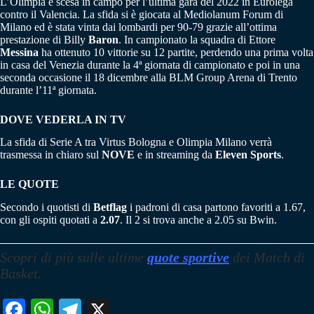
L’Olimpia è scesa in campo per l’ultima gara del 2022 in Eurolega
contro il Valencia. La sfida si è giocata al Mediolanum Forum di
Milano ed è stata vinta dai lombardi per 90-79 grazie all’ottima
prestazione di Billy
Baron
. In campionato la squadra di Ettore
Messina
ha ottenuto 10 vittorie su 12 partite, perdendo una prima volta
in casa del Venezia durante la 4ª giornata di campionato e poi in una
seconda occasione il 18 dicembre alla BLM Group Arena di Trento
durante l’11ª giornata.
DOVE VEDERLA IN TV
La sfida di Serie A tra Virtus Bologna e Olimpia Milano verrà
trasmessa in chiaro sul
NOVE
e in streaming da
Eleven Sports
.
LE QUOTE
Secondo i quotisti di
Betflag
i padroni di casa partono favoriti a 1.67,
con gli ospiti quotati a
2.07
. Il 2 si trova anche a 2.05 su Bwin.
Scopri di più
sulle ultime
quote sportive
dei Match di
Basket.
Fa
W
Te
X