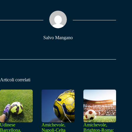
bo
ts
gr
ok
A
a
pp
m
Salvo Mangano
Articoli correlati
Udinese
Amichevole,
Amichevole,
Barcellona,
Napoli-Celta
Brighton-Roma: