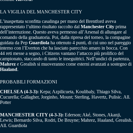
LA VIGILIA DEL MANCHESTER CITY
L’inaspettata sconfitta casalinga per mano del Brentford aveva
rappresentato l’ultimo risultato raccolto dal
Manchester City
prima
dell’interruzione. Questo aveva permesso all’Arsenal di allungare al
comando della graduatoria. Poi, dalla ripresa del torneo, la compagine
guidata da Pep
Guardiola
ha ottenuto 4 punti, di cui uno nel pareggio
interno con l’Everton che ha lasciato parecchio amaro in bocca. Con
44 reti messe a segno, i Citizens vantano l’attacco più prolifico del
campionato, staccando di tanto le inseguitrici. Nell’undici di partenza,
Mahrez
e Grealish si muoveranno come esterni avanzati a sostegno di
Haaland
.
PROBABILI FORMAZIONI
CHELSEA (4-3-3):
Kepa; Azpilicueta, Koulibaly, Thiago Silva,
Cucurella; Gallagher, Jorginho, Mount; Sterling, Havertz, Pulisic. All.
Potter
MANCHESTER CITY (4-3-3):
Ederson; Aké, Stones, Akanji,
Lewis; Bernardo Silva, Rodri, De Bruyne; Mahrez, Haaland, Grealish.
All. Guardiola