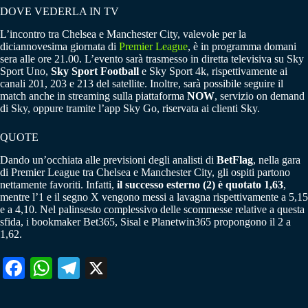
DOVE VEDERLA IN TV
L’incontro tra Chelsea e Manchester City, valevole per la
diciannovesima giornata di
Premier League
, è in programma domani
sera alle ore 21.00. L’evento sarà trasmesso in diretta televisiva su Sky
Sport Uno,
Sky Sport Football
e Sky Sport 4k, rispettivamente ai
canali 201, 203 e 213 del satellite. Inoltre, sarà possibile seguire il
match anche in streaming sulla piattaforma
NOW
, servizio on demand
di Sky, oppure tramite l’app Sky Go, riservata ai clienti Sky.
QUOTE
Dando un’occhiata alle previsioni degli analisti di
BetFlag
, nella gara
di Premier League tra Chelsea e Manchester City, gli ospiti partono
nettamente favoriti. Infatti,
il successo esterno (2) è quotato 1,63
,
mentre l’1 e il segno X vengono messi a lavagna rispettivamente a 5,15
e a 4,10. Nel palinsesto complessivo delle scommesse relative a questa
sfida, i bookmaker Bet365, Sisal e Planetwin365 propongono il 2 a
1,62.
Fa
W
Te
X
ce
ha
le