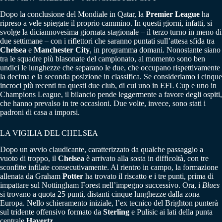
Dopo la conclusione del Mondiale in Qatar, la
Premier League
ha
ripreso a vele spiegate il proprio cammino. In questi giorni, infatti, si
svolge la diciannovesima giornata stagionale – il terzo turno in meno di
due settimane – con i riflettori che saranno puntati sull’attesa sfida tra
Chelsea
e
Manchester City
, in programma domani. Nonostante siano
tra le squadre più blasonate del campionato, al momento sono ben
undici le lunghezze che separano le due, che occupano rispettivamente
la decima e la seconda posizione in classifica. Se consideriamo i cinque
incroci più recenti tra questi due club, di cui uno in EFL Cup e uno in
Champions League, il bilancio pende leggermente a favore degli ospiti,
che hanno prevalso in tre occasioni. Due volte, invece, sono stati i
padroni di casa a imporsi.
LA VIGILIA DEL CHELSEA
Dopo un avvio claudicante, caratterizzato da qualche passaggio a
vuoto di troppo, il
Chelsea
è arrivato alla sosta in difficoltà, con tre
sconfitte infilate consecutivamente. Al rientro in campo, la formazione
allenata da Graham
Potter
ha trovato il riscatto e i tre punti, prima di
impattare sul Nottingham Forest nell’impegno successivo. Ora, i
Blues
si trovano a quota 25 punti, distanti cinque lunghezze dalla zona
Europa. Nello schieramento iniziale, l’ex tecnico del Brighton punterà
sul tridente offensivo formato da
Sterling
e Pulisic ai lati della punta
centrale
Havertz
.